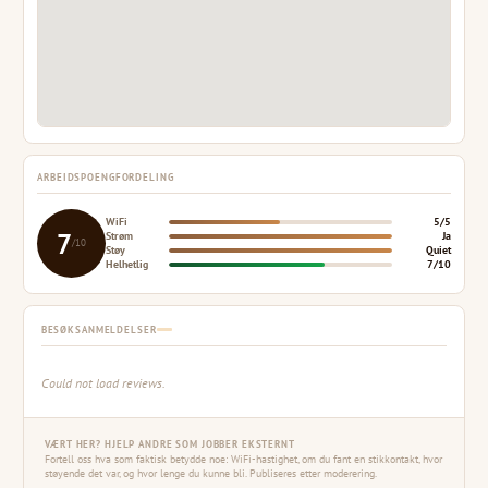
ARBEIDSPOENGFORDELING
WiFi
5/5
7
Strøm
Ja
/10
Støy
Quiet
Helhetlig
7/10
BESØKSANMELDELSER
Could not load reviews.
VÆRT HER? HJELP ANDRE SOM JOBBER EKSTERNT
Fortell oss hva som faktisk betydde noe: WiFi-hastighet, om du fant en stikkontakt, hvor
støyende det var, og hvor lenge du kunne bli. Publiseres etter moderering.