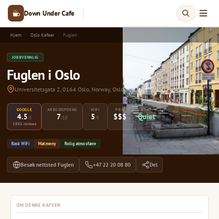
Down Under Cafe
Hjem
Oslo Kafeer
Fuglen
JOBBVENNLIG
Fuglen i Oslo
Universitetsgata 2, 0164 Oslo, Norway, Oslo, Norway
GOOGLE
ARBEIDSPOENG
WIFI
PRIS
STØY
4.5
7
5
$$$
Quiet
/5
/10
/5
1881 reviews
Rask WiFi
Matmeny
Rolig atmosfære
Besøk nettsted Fuglen
+47 22 20 08 80
Del
OM DENNE KAFEEN