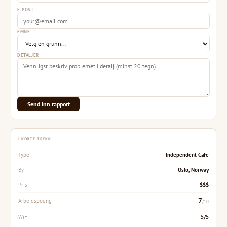
E-POST
EMNE
DETALJER
Send inn rapport
I KORTE TREKK
Independent Cafe
Type
Oslo, Norway
By
$$$
Pris
7
Arbeidspoeng
/10
5/5
WiFi