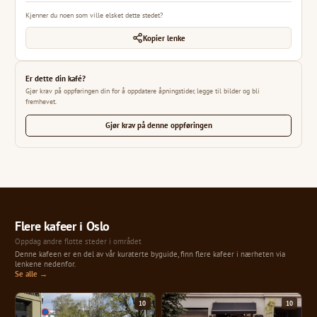
Kjenner du noen som ville elsket dette stedet?
Kopier lenke
Er dette din kafé?
Gjør krav på oppføringen din for å oppdatere åpningstider, legge til bilder og bli
fremhevet.
Gjør krav på denne oppføringen
Flere kafeer i Oslo
Oppdag andre flotte steder i området
Denne kafeen er en del av vår kuraterte byguide, finn flere kafeer i nærheten via
lenkene nedenfor.
Se alle →
10
10