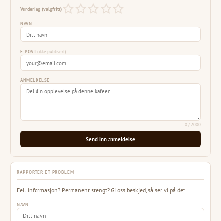
Vurdering (valgfritt)
NAVN
E-POST
(ikke publisert)
ANMELDELSE
0
/ 2000
Send inn anmeldelse
RAPPORTER ET PROBLEM
Feil informasjon? Permanent stengt? Gi oss beskjed, så ser vi på det.
NAVN