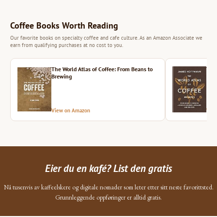
Coffee Books Worth Reading
Our favorite books on specialty coffee and cafe culture. As an Amazon Associate we
earn from qualifying purchases at no cost to you.
The World Atlas of Coffee: From Beans to
The 
Brewing
View on Amazon
Vie
Eier du en kafé? List den gratis
Nå tusenvis av kaffeelskere og digitale nomader som leter etter sitt neste favorittsted.
Grunnleggende oppføringer er alltid gratis.