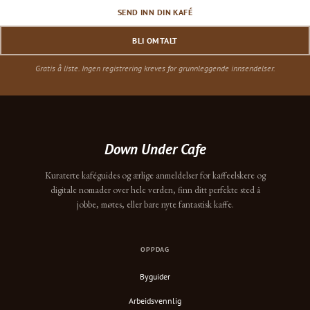
SEND INN DIN KAFÉ
BLI OMTALT
Gratis å liste. Ingen registrering kreves for grunnleggende innsendelser.
Down Under Cafe
Kuraterte kaféguides og ærlige anmeldelser for kaffeelskere og
digitale nomader over hele verden, finn ditt perfekte sted å
jobbe, møtes, eller bare nyte fantastisk kaffe.
OPPDAG
Byguider
Arbeidsvennlig