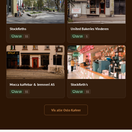
Stockfleths
United Bakeries Vinderen
10/10
$$
10/10
$
10
10
Mocca kaffebar & brenneri AS
Stockfleth's
10/10
$$
10/10
$$
Vis alle Oslo Kafeer