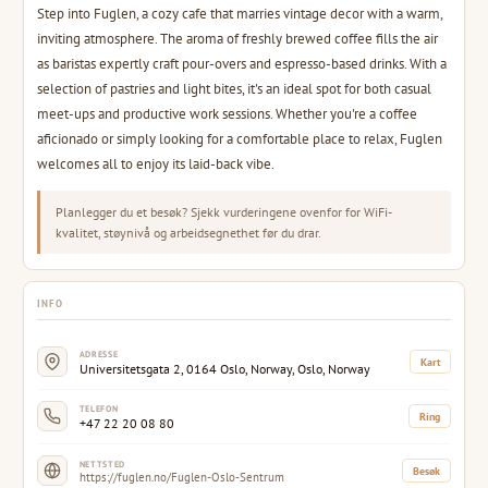
Step into Fuglen, a cozy cafe that marries vintage decor with a warm,
inviting atmosphere. The aroma of freshly brewed coffee fills the air
as baristas expertly craft pour-overs and espresso-based drinks. With a
selection of pastries and light bites, it's an ideal spot for both casual
meet-ups and productive work sessions. Whether you're a coffee
aficionado or simply looking for a comfortable place to relax, Fuglen
welcomes all to enjoy its laid-back vibe.
Planlegger du et besøk? Sjekk vurderingene ovenfor for WiFi-
kvalitet, støynivå og arbeidsegnethet før du drar.
INFO
ADRESSE
Kart
Universitetsgata 2, 0164 Oslo, Norway, Oslo, Norway
TELEFON
Ring
+47 22 20 08 80
NETTSTED
Besøk
https://fuglen.no/Fuglen-Oslo-Sentrum