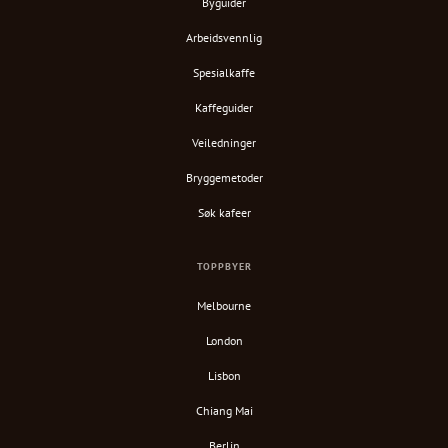
Byguider
Arbeidsvennlig
Spesialkaffe
Kaffeguider
Veiledninger
Bryggemetoder
Søk kafeer
TOPPBYER
Melbourne
London
Lisbon
Chiang Mai
Berlin