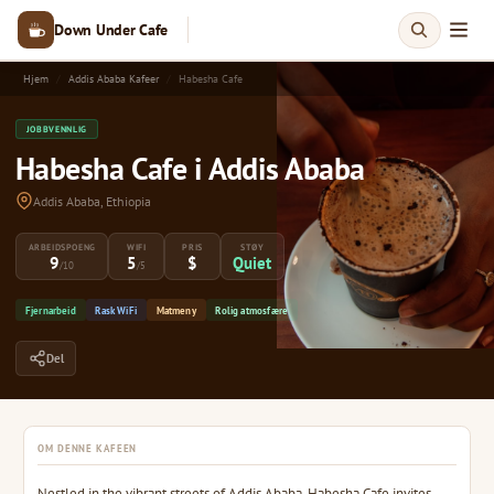
Down Under Cafe
Hjem
Addis Ababa Kafeer
Habesha Cafe
JOBBVENNLIG
Habesha Cafe i Addis Ababa
Addis Ababa, Ethiopia
ARBEIDSPOENG
WIFI
PRIS
STØY
9
5
$
Quiet
/10
/5
Fjernarbeid
Rask WiFi
Matmeny
Rolig atmosfære
Del
OM DENNE KAFEEN
Nestled in the vibrant streets of Addis Ababa, Habesha Cafe invites