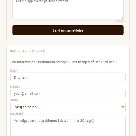
0
/ 2000
Send inn anmeldelse
RAPPORTER ET PROBLEM
Feil informasjon? Permanent stengt? Gi oss beskjed, så ser vi på det.
NAVN
E-POST
EMNE
DETALJER