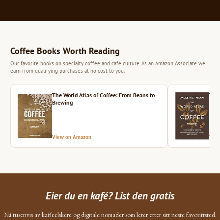
Coffee Books Worth Reading
Our favorite books on specialty coffee and cafe culture. As an Amazon Associate we
earn from qualifying purchases at no cost to you.
The World Atlas of Coffee: From Beans to
The 
Brewing
View on Amazon
Vie
Eier du en kafé? List den gratis
Nå tusenvis av kaffeelskere og digitale nomader som leter etter sitt neste favorittsted.