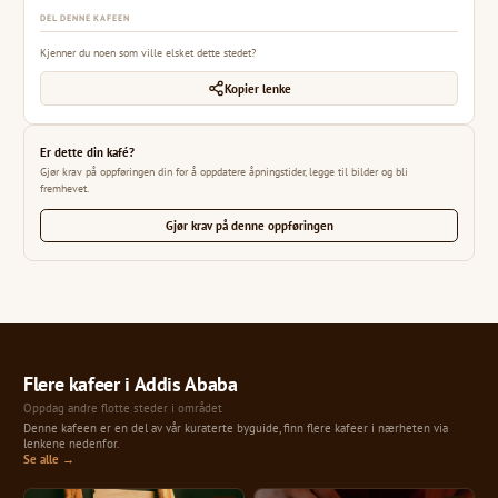
DEL DENNE KAFEEN
Kjenner du noen som ville elsket dette stedet?
Kopier lenke
Er dette din kafé?
Gjør krav på oppføringen din for å oppdatere åpningstider, legge til bilder og bli
fremhevet.
Gjør krav på denne oppføringen
Flere kafeer i Addis Ababa
Oppdag andre flotte steder i området
Denne kafeen er en del av vår kuraterte byguide, finn flere kafeer i nærheten via
lenkene nedenfor.
Se alle →