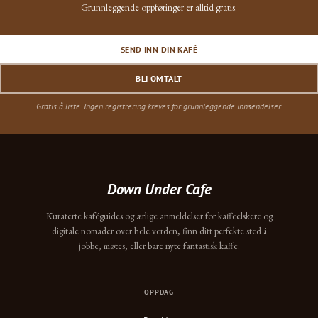
Grunnleggende oppføringer er alltid gratis.
SEND INN DIN KAFÉ
BLI OMTALT
Gratis å liste. Ingen registrering kreves for grunnleggende innsendelser.
Down Under Cafe
Kuraterte kaféguides og ærlige anmeldelser for kaffeelskere og
digitale nomader over hele verden, finn ditt perfekte sted å
jobbe, møtes, eller bare nyte fantastisk kaffe.
OPPDAG