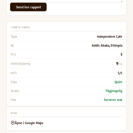
Send inn rapport
I KORTE TREKK
Independent Cafe
Type
Addis Ababa, Ethiopia
By
$
Pris
9
Arbeidspoeng
/10
5/5
WiFi
Quiet
Støy
Tilgjengelig
Strøm
Serverer mat
Mat
STED
Åpne i Google Maps