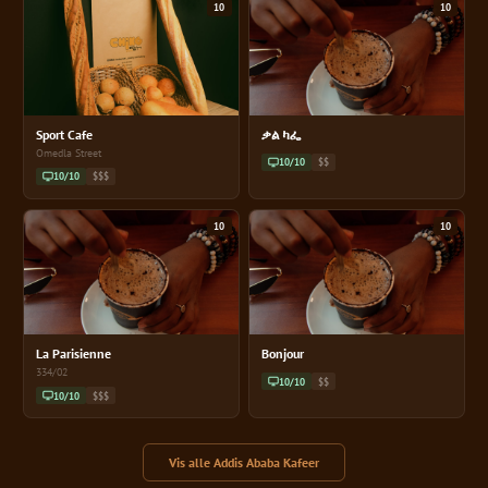
10
10
Sport Cafe
ቃል ካፌ
Omedla Street
10/10
$$
10/10
$$$
10
10
La Parisienne
Bonjour
334/02
10/10
$$
10/10
$$$
Vis alle Addis Ababa Kafeer