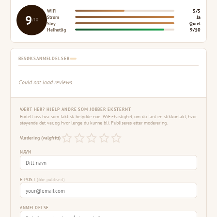
WiFi
5/5
9
Strøm
Ja
/10
Støy
Quiet
Helhetlig
9/10
BESØKSANMELDELSER
Could not load reviews.
VÆRT HER? HJELP ANDRE SOM JOBBER EKSTERNT
Fortell oss hva som faktisk betydde noe: WiFi-hastighet, om du fant en stikkontakt, hvor
støyende det var, og hvor lenge du kunne bli. Publiseres etter moderering.
Vurdering (valgfritt)
NAVN
E-POST
(ikke publisert)
ANMELDELSE