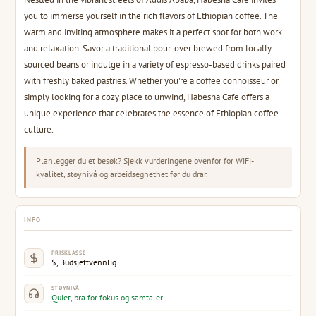
you to immerse yourself in the rich flavors of Ethiopian coffee. The
warm and inviting atmosphere makes it a perfect spot for both work
and relaxation. Savor a traditional pour-over brewed from locally
sourced beans or indulge in a variety of espresso-based drinks paired
with freshly baked pastries. Whether you're a coffee connoisseur or
simply looking for a cozy place to unwind, Habesha Cafe offers a
unique experience that celebrates the essence of Ethiopian coffee
culture.
Planlegger du et besøk? Sjekk vurderingene ovenfor for WiFi-
kvalitet, støynivå og arbeidsegnethet før du drar.
INFO
PRISKLASSE
$, Budsjettvennlig
STØYNIVÅ
Quiet, bra for fokus og samtaler