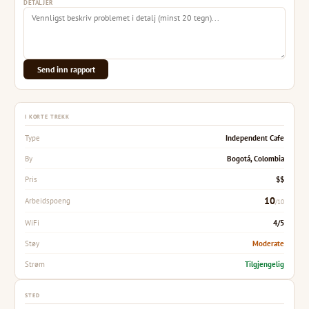
DETALJER
Send inn rapport
I KORTE TREKK
Independent Cafe
Type
Bogotá, Colombia
By
$$
Pris
10
Arbeidspoeng
/10
4/5
WiFi
Moderate
Støy
Tilgjengelig
Strøm
STED