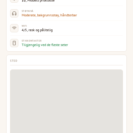
$$, Middels prisklasse
STØYNIVÅ
Moderate, bakgrunnsstøy, håndterbar
WIFI
4/5, rask og pålitelig
STIKKONTAKTER
Tilgjengelig ved de fleste seter
STED