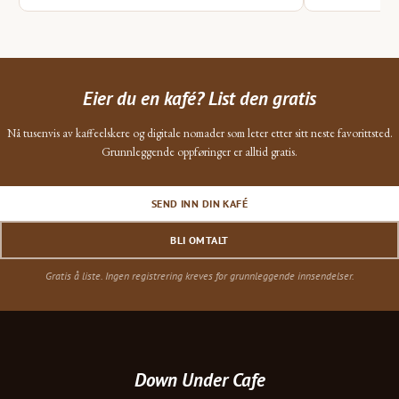
Eier du en kafé? List den gratis
Nå tusenvis av kaffeelskere og digitale nomader som leter etter sitt neste favorittsted.
Grunnleggende oppføringer er alltid gratis.
SEND INN DIN KAFÉ
BLI OMTALT
Gratis å liste. Ingen registrering kreves for grunnleggende innsendelser.
Down Under Cafe