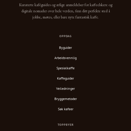
Kuraterte kaféguides og ærlige anmeldelser for kaffeelskere og
digitale nomader over hele verden, finn ditt perfekte sted å
jobbe, møtes, eller bare nyte fantastisk kaffe.
OPPDAG
Byguider
Arbeidsvennlig
Spesialkaffe
Kaffeguider
Veiledninger
Bryggemetoder
Søk kafeer
TOPPBYER