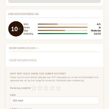
ARBEIDSPOENGFORDELING
WiFi
4/5
10
Strøm
Ja
/10
Støy
Moderate
Helhetlig
10/10
BESØKSANMELDELSER
Could not load reviews.
VÆRT HER? HJELP ANDRE SOM JOBBER EKSTERNT
Fortell oss hva som faktisk betydde noe: WiFi-hastighet, om du fant en stikkontakt, hvor
støyende det var, og hvor lenge du kunne bli. Publiseres etter moderering.
Vurdering (valgfritt)
NAVN