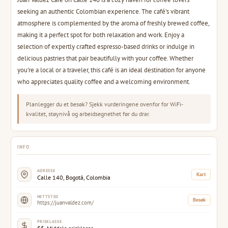
seeking an authentic Colombian experience. The café's vibrant
atmosphere is complemented by the aroma of freshly brewed coffee,
making it a perfect spot for both relaxation and work. Enjoy a
selection of expertly crafted espresso-based drinks or indulge in
delicious pastries that pair beautifully with your coffee. Whether
you're a local or a traveler, this café is an ideal destination for anyone
who appreciates quality coffee and a welcoming environment.
Planlegger du et besøk? Sjekk vurderingene ovenfor for WiFi-
kvalitet, støynivå og arbeidsegnethet før du drar.
INFO
ADRESSE
Kart
Calle 140, Bogotá, Colombia
NETTSTED
Besøk
https://juanvaldez.com/
PRISKLASSE