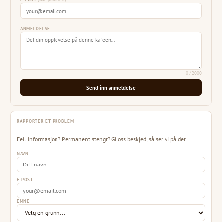
E-POST
(ikke publisert)
ANMELDELSE
0
/ 2000
Send inn anmeldelse
RAPPORTER ET PROBLEM
Feil informasjon? Permanent stengt? Gi oss beskjed, så ser vi på det.
NAVN
E-POST
EMNE