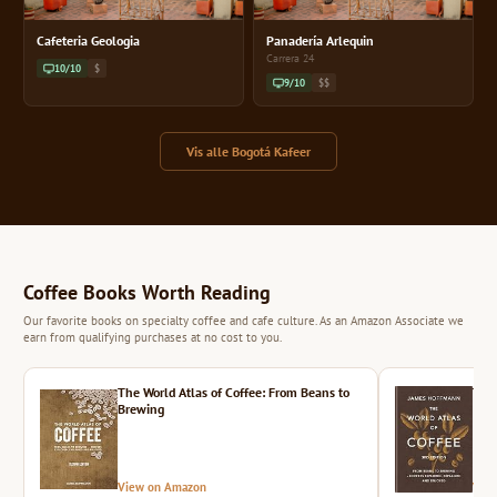
Cafeteria Geologia
Panadería Arlequin
Carrera 24
10/10
$
9/10
$$
Vis alle Bogotá Kafeer
Coffee Books Worth Reading
Our favorite books on specialty coffee and cafe culture. As an Amazon Associate we
earn from qualifying purchases at no cost to you.
The World Atlas of Coffee: From Beans to
The 
Brewing
View on Amazon
Vie