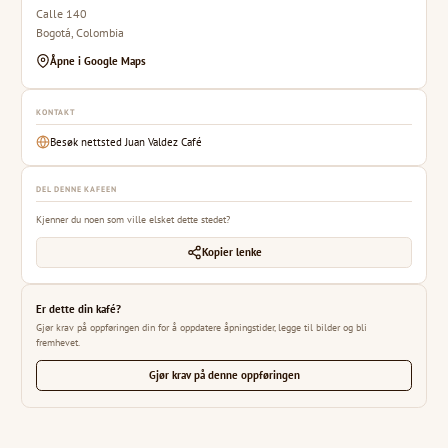
Calle 140
Bogotá, Colombia
Åpne i Google Maps
KONTAKT
Besøk nettsted Juan Valdez Café
DEL DENNE KAFEEN
Kjenner du noen som ville elsket dette stedet?
Kopier lenke
Er dette din kafé?
Gjør krav på oppføringen din for å oppdatere åpningstider, legge til bilder og bli
fremhevet.
Gjør krav på denne oppføringen