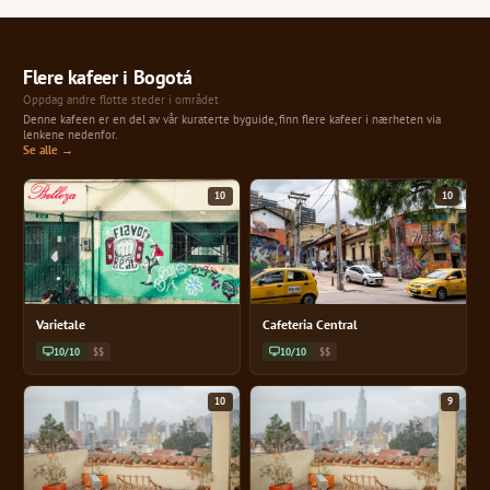
Flere kafeer i Bogotá
Oppdag andre flotte steder i området
Denne kafeen er en del av vår kuraterte byguide, finn flere kafeer i nærheten via
lenkene nedenfor.
Se alle →
10
10
Varietale
Cafeteria Central
10/10
$$
10/10
$$
10
9