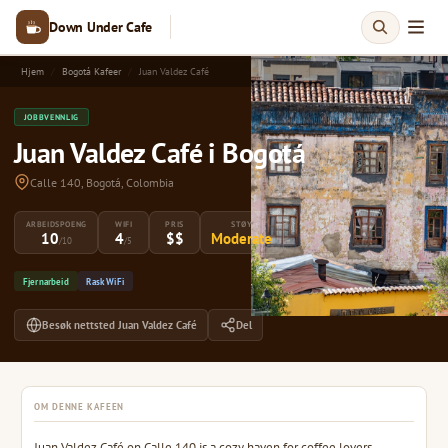
Down Under Cafe
Hjem
Bogotá Kafeer
Juan Valdez Café
JOBBVENNLIG
Juan Valdez Café i Bogotá
Calle 140, Bogotá, Colombia
ARBEIDSPOENG
WIFI
PRIS
STØY
10
4
$$
Moderate
/10
/5
Fjernarbeid
Rask WiFi
Besøk nettsted Juan Valdez Café
Del
OM DENNE KAFEEN
Juan Valdez Café on Calle 140 is a cozy haven for coffee lovers