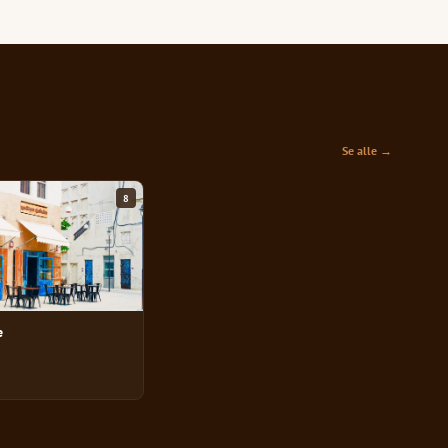
Se alle →
8
e