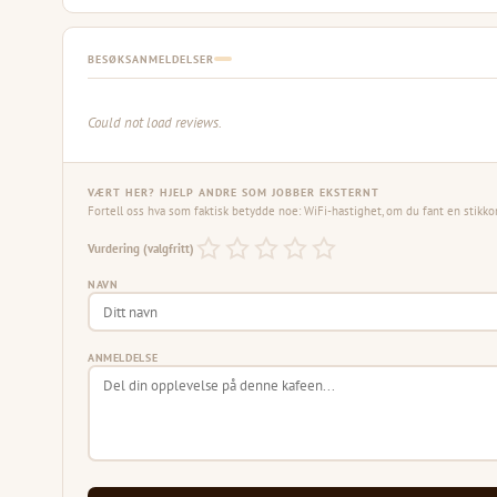
BESØKSANMELDELSER
Could not load reviews.
VÆRT HER? HJELP ANDRE SOM JOBBER EKSTERNT
Fortell oss hva som faktisk betydde noe: WiFi-hastighet, om du fant en stikko
Vurdering (valgfritt)
NAVN
ANMELDELSE