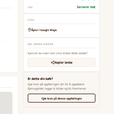
Serverer mat
Mat
STED
Åpne i Google Maps
DEL DENNE KAFEEN
Kjenner du noen som ville elsket dette stedet?
Kopier lenke
Er dette din kafé?
Gjør krav på oppføringen din for å oppdatere
åpningstider, legge til bilder og bli fremhevet.
Gjør krav på denne oppføringen