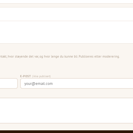
ntakt, hvor støyende det var, og hvor lenge du kunne bli. Publiseres etter moderering.
E-POST
(ikke publisert)