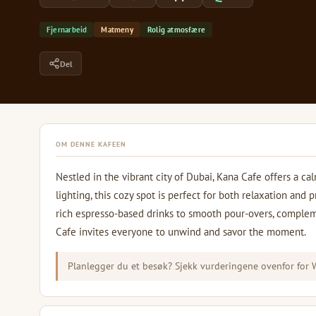
Fjernarbeid
Matmeny
Rolig atmosfære
Del
OM DENNE KAFEEN
Nestled in the vibrant city of Dubai, Kana Cafe offers a c
lighting, this cozy spot is perfect for both relaxation and 
rich espresso-based drinks to smooth pour-overs, complemen
Cafe invites everyone to unwind and savor the moment.
Planlegger du et besøk? Sjekk vurderingene ovenfor for Wi