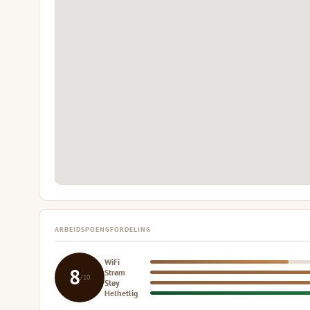
ARBEIDSPOENGFORDELING
WiFi
8
Strøm
/10
Støy
Helhetlig