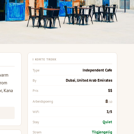
I KORTE TREKK
Independent Cafe
Type
 warm
Dubai, United Arab Emirates
By
from
r, Kana
$$
Pris
8
Arbeidspoeng
/10
3/5
WiFi
Quiet
Støy
Tilgjengelig
Strøm