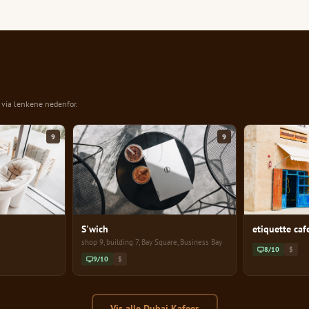
n via lenkene nedenfor.
9
9
S'wich
etiquette caf
shop 9, building 7, Bay Square, Business Bay
8/10
$
9/10
$
Vis alle Dubai Kafeer