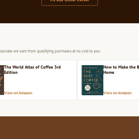
sociate we earn from qualifying purchases at no cost to you.
The World Atlas of Coffee 3rd
How to Make the B
Edition
Home
View on Amazon
View on Amazon