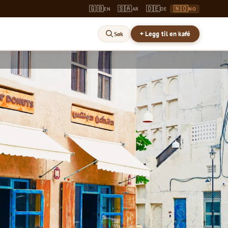
🇬🇧
🇸🇦
🇩🇪
🇳🇴
EN
AR
DE
NO
+ Legg til en kafé
Søk