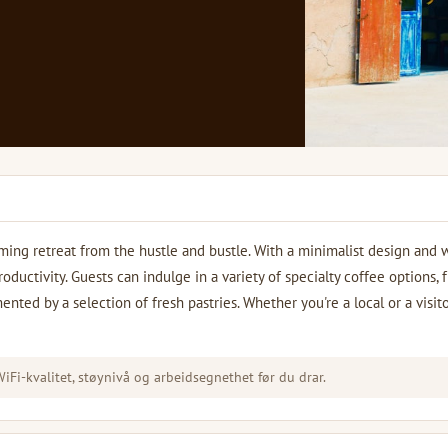
alming retreat from the hustle and bustle. With a minimalist design and
productivity. Guests can indulge in a variety of specialty coffee options, 
ted by a selection of fresh pastries. Whether you're a local or a visito
Fi-kvalitet, støynivå og arbeidsegnethet før du drar.