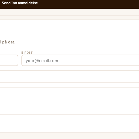
Send inn anmeldelse
i på det.
E-POST