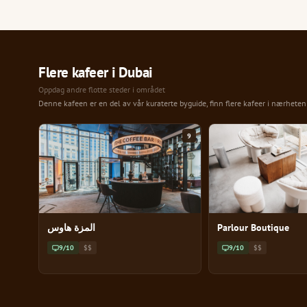
Flere kafeer i Dubai
Oppdag andre flotte steder i området
Denne kafeen er en del av vår kuraterte byguide, finn flere kafeer i nærhete
9
المزة هاوس
Parlour Boutique
9/10
$$
9/10
$$