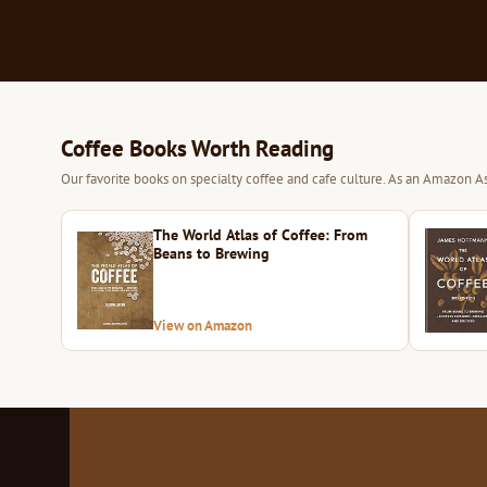
Coffee Books Worth Reading
Our favorite books on specialty coffee and cafe culture. As an Amazon As
The World Atlas of Coffee: From
Beans to Brewing
View on Amazon