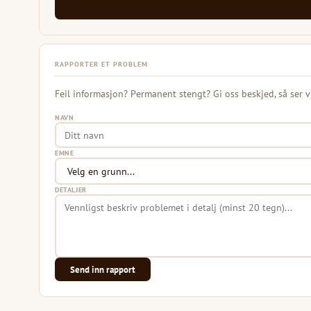
RAPPORTER ET PROBLEM
Feil informasjon? Permanent stengt? Gi oss beskjed, så ser v
NAVN
EMNE
DETALJER
Send inn rapport