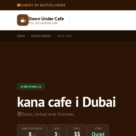
KURERT AV KAFFEELSKERE
Down Under Cafe
Finn ditt perfekte kafé
Hjem
Dubai Kafeer
kana cafe
JOBBVENNLIG
kana cafe i Dubai
Dubai, United Arab Emirates
ARBEIDSPOENG
WIFI
PRIS
STØY
8
3
$$
Quiet
/10
/5