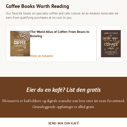
Coffee Books Worth Reading
Our favorite books on specialty coffee and cafe culture. As an Amazon Associate we
earn from qualifying purchases at no cost to you.
The World Atlas of Coffee: From Beans to
The 
Brewing
View on Amazon
Vie
Eier du en kafé? List den gratis
Nå tusenvis av kaffeelskere og digitale nomader som leter etter sitt neste favorittsted.
Grunnleggende oppføringer er alltid gratis.
SEND INN DIN KAFÉ