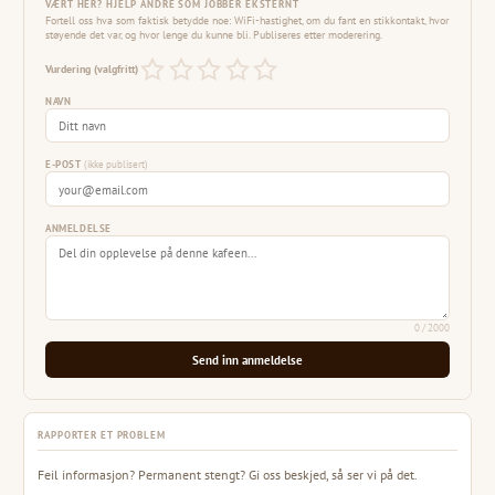
VÆRT HER? HJELP ANDRE SOM JOBBER EKSTERNT
Fortell oss hva som faktisk betydde noe: WiFi-hastighet, om du fant en stikkontakt, hvor
støyende det var, og hvor lenge du kunne bli. Publiseres etter moderering.
Vurdering (valgfritt)
NAVN
E-POST
(ikke publisert)
ANMELDELSE
0
/ 2000
Send inn anmeldelse
RAPPORTER ET PROBLEM
Feil informasjon? Permanent stengt? Gi oss beskjed, så ser vi på det.