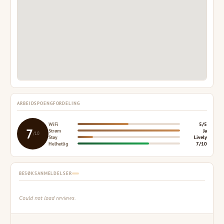
ARBEIDSPOENGFORDELING
WiFi
5/5
7
Strøm
Ja
/10
Støy
Lively
Helhetlig
7/10
BESØKSANMELDELSER
Could not load reviews.