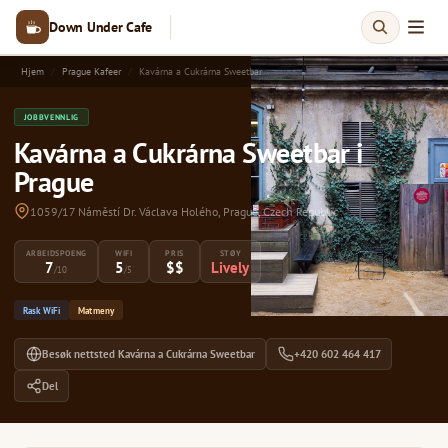
Down Under Cafe
Hjem
Prague Kafeer
Kavárna a Cukrárna Sweetbar
JOBBVENNLIG
Kavárna a Cukrárna Sweetbar i
Prague
1059/17 Náměstí Dr. Václava Holého, Prague, Czech Republic
ARBEIDSPOENG
WIFI
PRIS
STØY
7
5
$$
Lively
/10
/5
Rask WiFi
Matmeny
Besøk nettsted Kavárna a Cukrárna Sweetbar
+420 602 464 417
Del