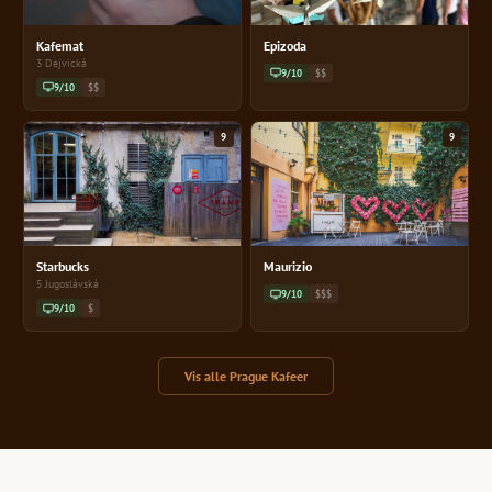
Kafemat
Epizoda
3 Dejvická
9/10
$$
9/10
$$
9
9
Starbucks
Maurizio
5 Jugoslávská
9/10
$$$
9/10
$
Vis alle Prague Kafeer