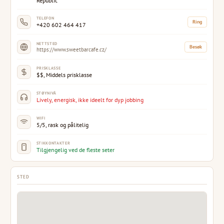
TELEFON
Ring
+420 602 464 417
NETTSTED
Besøk
https://www.sweetbarcafe.cz/
PRISKLASSE
$$, Middels prisklasse
STØYNIVÅ
Lively, energisk, ikke ideelt for dyp jobbing
WIFI
5/5, rask og pålitelig
STIKKONTAKTER
Tilgjengelig ved de fleste seter
STED