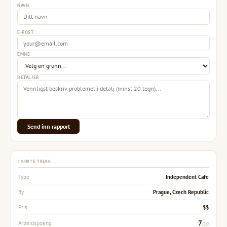
NAVN
E-POST
EMNE
DETALJER
Send inn rapport
I KORTE TREKK
Independent Cafe
Type
Prague, Czech Republic
By
$$
Pris
7
Arbeidspoeng
/10