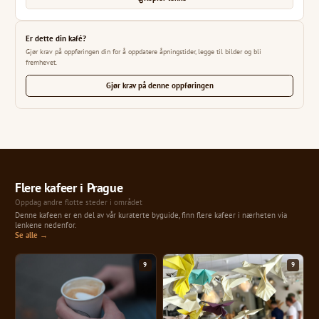
Er dette din kafé?
Gjør krav på oppføringen din for å oppdatere åpningstider, legge til bilder og bli
fremhevet.
Gjør krav på denne oppføringen
Flere kafeer i Prague
Oppdag andre flotte steder i området
Denne kafeen er en del av vår kuraterte byguide, finn flere kafeer i nærheten via
lenkene nedenfor.
Se alle →
9
9