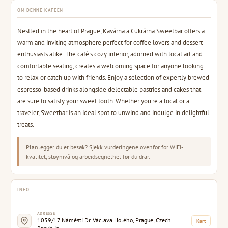
OM DENNE KAFEEN
Nestled in the heart of Prague, Kavárna a Cukrárna Sweetbar offers a
warm and inviting atmosphere perfect for coffee lovers and dessert
enthusiasts alike. The café’s cozy interior, adorned with local art and
comfortable seating, creates a welcoming space for anyone looking
to relax or catch up with friends. Enjoy a selection of expertly brewed
espresso-based drinks alongside delectable pastries and cakes that
are sure to satisfy your sweet tooth. Whether you’re a local or a
traveler, Sweetbar is an ideal spot to unwind and indulge in delightful
treats.
Planlegger du et besøk? Sjekk vurderingene ovenfor for WiFi-
kvalitet, støynivå og arbeidsegnethet før du drar.
INFO
ADRESSE
1059/17 Náměstí Dr. Václava Holého, Prague, Czech
Kart
Republic