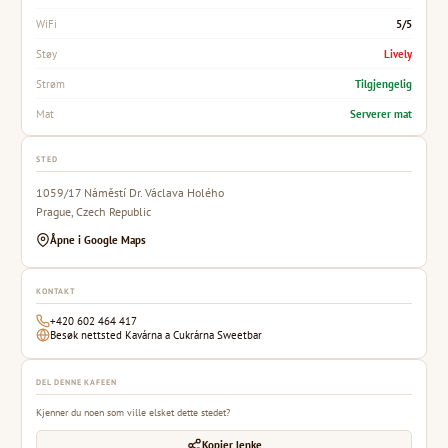
5/5
WiFi
Lively
Støy
Tilgjengelig
Strøm
Serverer mat
Mat
STED
1059/17 Náměstí Dr. Václava Holého
Prague, Czech Republic
Åpne i Google Maps
KONTAKT
+420 602 464 417
Besøk nettsted Kavárna a Cukrárna Sweetbar
DEL DENNE KAFEEN
Kjenner du noen som ville elsket dette stedet?
Kopier lenke