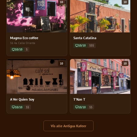
10
10
Magma Eco coffee
Santa Catalina
56 4a Calle Oriente
10/10
$$$
10/10
$
10
10
A Ver Quien Soy
T'Kon T
10/10
$$
10/10
$$
Vis alle Antigua Kafeer