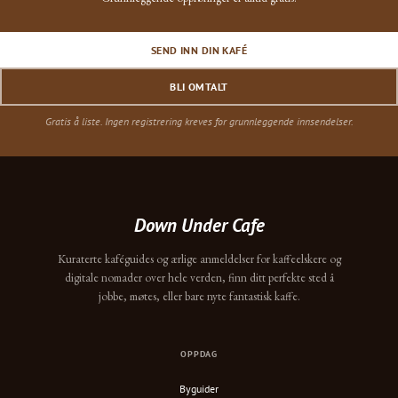
SEND INN DIN KAFÉ
BLI OMTALT
Gratis å liste. Ingen registrering kreves for grunnleggende innsendelser.
Down Under Cafe
Kuraterte kaféguides og ærlige anmeldelser for kaffeelskere og
digitale nomader over hele verden, finn ditt perfekte sted å
jobbe, møtes, eller bare nyte fantastisk kaffe.
OPPDAG
Byguider