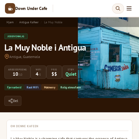
Down Under Cafe
Hjem
Antigua Kafeer
La Muy Noble
JOBBVENNLIG
La Muy Noble i Antigua
Antigua, Guatemala
ARBEIDSPOENG
WIFI
PRIS
STØY
10
4
$$
Quiet
/10
/5
Fjernarbeid
Rask WiFi
Matmeny
Rolig atmosfære
Del
OM DENNE KAFEEN
La Muy Noble is a charming cafe that captures the essence of Antigua