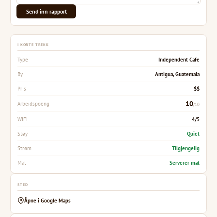
Send inn rapport
I KORTE TREKK
Independent Cafe
Type
Antigua, Guatemala
By
$$
Pris
10
Arbeidspoeng
/10
4/5
WiFi
Quiet
Støy
Tilgjengelig
Strøm
Serverer mat
Mat
STED
Åpne i Google Maps