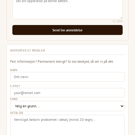
0
/ 2000
Send inn anmeldelse
RAPPORTER ET PROBLEM
Feil informasjon? Permanent stengt? Gi oss beskjed, så ser vi på det.
NAVN
E-POST
EMNE
DETALJER