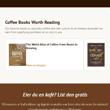
Coffee Books Worth Reading
Our favorite books on specialty coffee and cafe culture. As an Amazon Associate we
earn from qualifying purchases at no cost to you.
The World Atlas of Coffee: From Beans to
The 
Brewing
View on Amazon
Vie
Eier du en kafé? List den gratis
Nå tusenvis av kaffeelskere og digitale nomader som leter etter sitt neste favorittsted.
Grunnleggende oppføringer er alltid gratis.