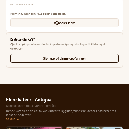
DEL DENNE KAFEEN
Kjenner du noen som ville elsket dette stedet?
Kopier lenke
Er dette din kafé?
Gjør krav på oppføringen din for å oppdatere åpningstider, legge til bilder og bli
fremhevet.
Gjør krav på denne oppføringen
Flere kafeer i Antigua
Oppdag andre flotte steder i området
Denne kafeen er en del av vår kuraterte byguide, finn flere kafeer i nærheten via
lenkene nedenfor.
Se alle →