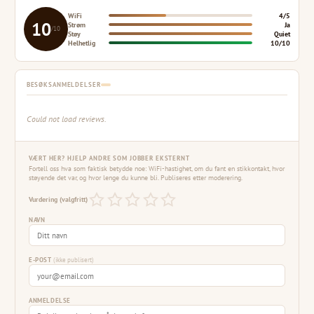
WiFi
4/5
10
Strøm
Ja
/10
Støy
Quiet
Helhetlig
10/10
BESØKSANMELDELSER
Could not load reviews.
VÆRT HER? HJELP ANDRE SOM JOBBER EKSTERNT
Fortell oss hva som faktisk betydde noe: WiFi-hastighet, om du fant en stikkontakt, hvor
støyende det var, og hvor lenge du kunne bli. Publiseres etter moderering.
Vurdering (valgfritt)
NAVN
E-POST
(ikke publisert)
ANMELDELSE