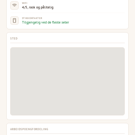
WIFI
4/5, rask og pålitelig
STIKKONTAKTER
Tilgjengelig ved de fleste seter
STED
ARBEIDSPOENGFORDELING