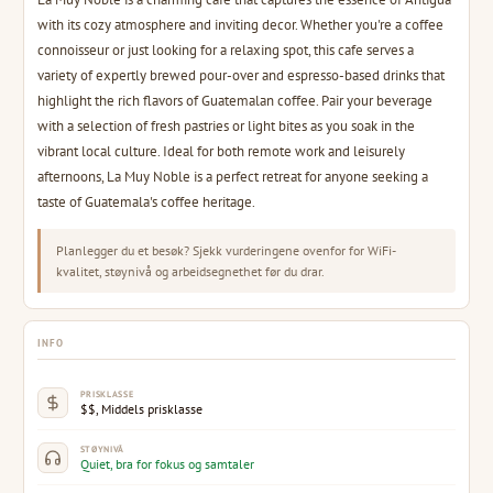
with its cozy atmosphere and inviting decor. Whether you're a coffee
connoisseur or just looking for a relaxing spot, this cafe serves a
variety of expertly brewed pour-over and espresso-based drinks that
highlight the rich flavors of Guatemalan coffee. Pair your beverage
with a selection of fresh pastries or light bites as you soak in the
vibrant local culture. Ideal for both remote work and leisurely
afternoons, La Muy Noble is a perfect retreat for anyone seeking a
taste of Guatemala's coffee heritage.
Planlegger du et besøk? Sjekk vurderingene ovenfor for WiFi-
kvalitet, støynivå og arbeidsegnethet før du drar.
INFO
PRISKLASSE
$$, Middels prisklasse
STØYNIVÅ
Quiet, bra for fokus og samtaler