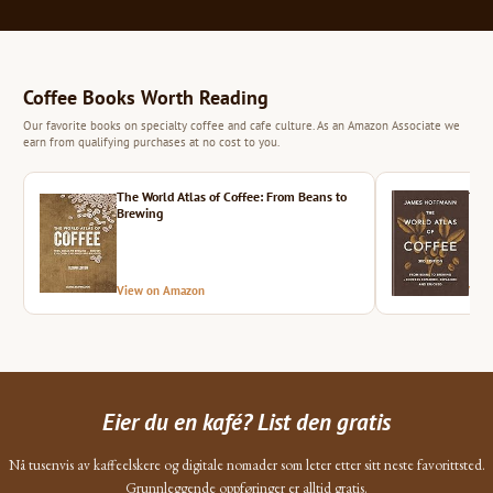
Coffee Books Worth Reading
Our favorite books on specialty coffee and cafe culture. As an Amazon Associate we
earn from qualifying purchases at no cost to you.
The World Atlas of Coffee: From Beans to
The 
Brewing
View on Amazon
Vie
Eier du en kafé? List den gratis
Nå tusenvis av kaffeelskere og digitale nomader som leter etter sitt neste favorittsted.
Grunnleggende oppføringer er alltid gratis.