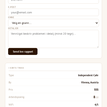
E-POST
EMNE
DETALJER
Send inn rapport
I KORTE TREKK
Independent Cafe
Type
Vienna, Austria
By
$$$
Pris
8
Arbeidspoeng
/10
4/5
WiFi