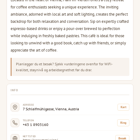
for coffee enthusiasts seeking a unique experience. The inviting
ambiance, adorned with local art and soft lighting, creates the perfect
backdrop for both relaxation and conversation. Sip on expertly crafted
espresso-based drinks or enjoy a pour-over brewed to perfection
while indulging in freshly baked pastries. This café is ideal for those
looking to unwind with a good book, catch up with friends, or simply
appreciate the art of coffee.
Planlegger du et besøk? Sjekk vurderingene ovenfor for WiFi-
kvalitet, støynivå og arbeidsegnethet før du drar.
INFO
ADRESSE
Kart
7 Schleifmühlgasse, Vienna, Austria
TELEFON
Ring
+43 1 8903160
NETTSTED
Besøk