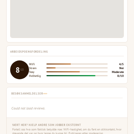
ARBEIDSPOENGFORDELING
WiFi
4/5
8
Strøm
Nei
/10
Støy
Moderate
Helhetlig
8/10
BESØKSANMELDELSER
Could not load reviews.
VÆRT HER? HJELP ANDRE SOM JOBBER EKSTERNT
Fortell oss hva som faktisk betydde noe: WiFi-hastighet, om du fant en stikkontakt, hvor
støyende det var, og hvor lenge du kunne bli. Publiseres etter moderering.