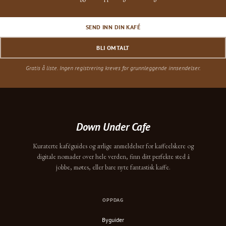
SEND INN DIN KAFÉ
BLI OMTALT
Gratis å liste. Ingen registrering kreves for grunnleggende innsendelser.
Down Under Cafe
Kuraterte kaféguides og ærlige anmeldelser for kaffeelskere og
digitale nomader over hele verden, finn ditt perfekte sted å
jobbe, møtes, eller bare nyte fantastisk kaffe.
OPPDAG
Byguider