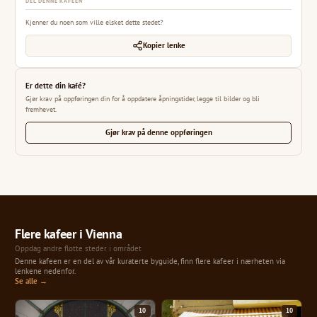
DEL DENNE KAFEEN
Kjenner du noen som ville elsket dette stedet?
Kopier lenke
Er dette din kafé?
Gjør krav på oppføringen din for å oppdatere åpningstider, legge til bilder og bli
fremhevet.
Gjør krav på denne oppføringen
Flere kafeer i Vienna
Oppdag andre flotte steder i området
Denne kafeen er en del av vår kuraterte byguide, finn flere kafeer i nærheten via
lenkene nedenfor.
Se alle →
10
10