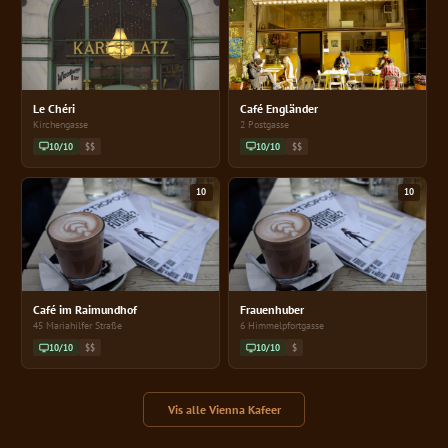
Le Chéri
Café Engländer
Kirchengasse
2 Postgasse
10/10
$$
10/10
$$
10
10
Café im Raimundhof
Frauenhuber
45 Mariahilfer Straße
6 Himmelpfortgasse
10/10
$$
10/10
$
Vis alle Vienna Kafeer