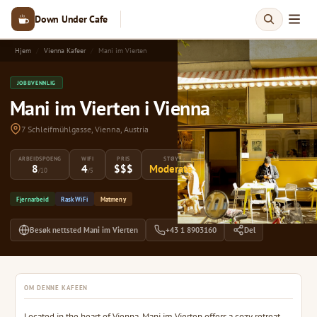
Down Under Cafe
Hjem
Vienna Kafeer
Mani im Vierten
JOBBVENNLIG
Mani im Vierten i Vienna
7 Schleifmühlgasse, Vienna, Austria
ARBEIDSPOENG
WIFI
PRIS
STØY
8
4
$$$
Moderate
/10
/5
Fjernarbeid
Rask WiFi
Matmeny
Besøk nettsted Mani im Vierten
+43 1 8903160
Del
OM DENNE KAFEEN
Located in the heart of Vienna, Mani im Vierten offers a cozy retreat