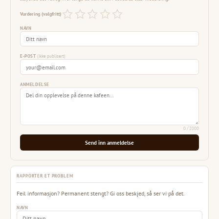
Vurdering (valgfritt)
NAVN
E-POST
(ikke publisert)
ANMELDELSE
0
/ 2000
Send inn anmeldelse
RAPPORTER ET PROBLEM
Feil informasjon? Permanent stengt? Gi oss beskjed, så ser vi på det.
NAVN