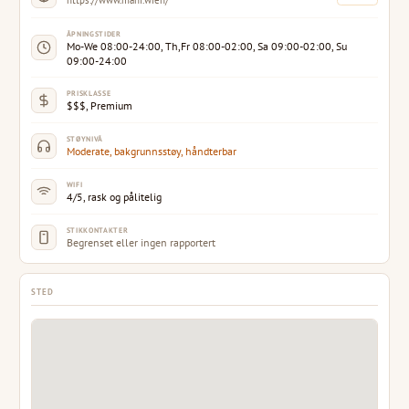
https://www.mani.wien/
ÅPNINGSTIDER
Mo-We 08:00-24:00, Th,Fr 08:00-02:00, Sa 09:00-02:00, Su
09:00-24:00
PRISKLASSE
$$$, Premium
STØYNIVÅ
Moderate, bakgrunnsstøy, håndterbar
WIFI
4/5, rask og pålitelig
STIKKONTAKTER
Begrenset eller ingen rapportert
STED