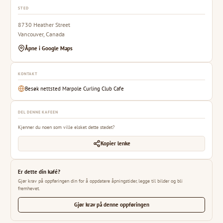
STED
8730 Heather Street
Vancouver, Canada
Åpne i Google Maps
KONTAKT
Besøk nettsted Marpole Curling Club Cafe
DEL DENNE KAFEEN
Kjenner du noen som ville elsket dette stedet?
Kopier lenke
Er dette din kafé?
Gjør krav på oppføringen din for å oppdatere åpningstider, legge til bilder og bli
fremhevet.
Gjør krav på denne oppføringen