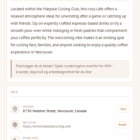
Located within the Marpole Curling Club, this cozy cafe offers a
relaxed atmosphere ideal for unwinding after a game or catching up
with friends. Sip on expertly crafted espresso-based drinks or try a
smooth pour-over while indulging in fresh pastries that complement
your coffee perfectly. The welcoming vibe makes it an inviting spot
for curling fans, families, and anyone looking to enjoy a quality coffee
experience in Vancouver.
Planlegger du et besøk? Sjekk vurderingene ovenfor for WiFi-
kvalitet, støynivå og arbeidsegnethet før du drar.
INFO
ADRESSE
Kart
8730 Heather Street, Vancouver, Canada
NETTSTED
Besøk
https://www.marpolecurling.com
PRISKLASSE