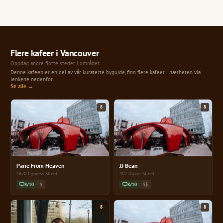
Flere kafeer i Vancouver
Oppdag andre flotte steder i området
Denne kafeen er en del av vår kuraterte byguide, finn flere kafeer i nærheten via
lenkene nedenfor.
Se alle →
8
8
Pane From Heaven
JJ Bean
1670 Cypress Street
402 Davie Street
8/10
$
8/10
$$
8
8