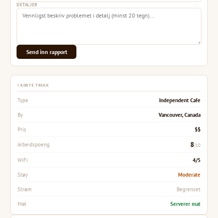
DETALJER
Send inn rapport
I KORTE TREKK
Independent Cafe
Type
Vancouver, Canada
By
$$
Pris
8
Arbeidspoeng
/10
4/5
WiFi
Moderate
Støy
Begrenset
Strøm
Serverer mat
Mat