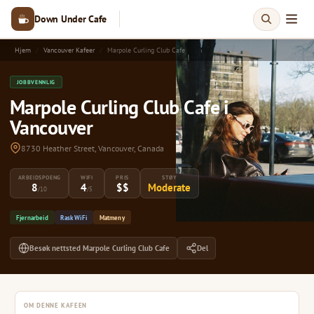
Down Under Cafe
Hjem
Vancouver Kafeer
Marpole Curling Club Cafe
JOBBVENNLIG
Marpole Curling Club Cafe i
Vancouver
8730 Heather Street, Vancouver, Canada
ARBEIDSPOENG
WIFI
PRIS
STØY
8
4
$$
Moderate
/10
/5
Fjernarbeid
Rask WiFi
Matmeny
Besøk nettsted Marpole Curling Club Cafe
Del
OM DENNE KAFEEN