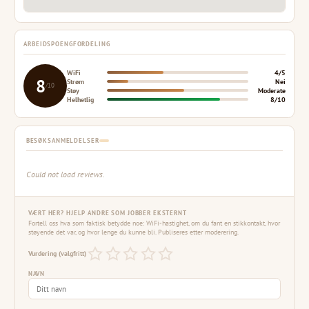
ARBEIDSPOENGFORDELING
WiFi
4/5
8
Strøm
Nei
/10
Støy
Moderate
Helhetlig
8/10
BESØKSANMELDELSER
Could not load reviews.
VÆRT HER? HJELP ANDRE SOM JOBBER EKSTERNT
Fortell oss hva som faktisk betydde noe: WiFi-hastighet, om du fant en stikkontakt, hvor
støyende det var, og hvor lenge du kunne bli. Publiseres etter moderering.
Vurdering (valgfritt)
NAVN