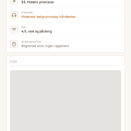
$$, Middels prisklasse
STØYNIVÅ
Moderate, bakgrunnsstøy, håndterbar
WIFI
4/5, rask og pålitelig
STIKKONTAKTER
Begrenset eller ingen rapportert
STED