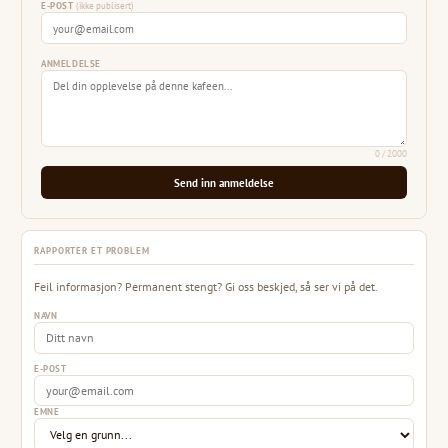
E-POST
(ikke publisert)
ANMELDELSE
0
/ 2000
Send inn anmeldelse
RAPPORTER ET PROBLEM
Feil informasjon? Permanent stengt? Gi oss beskjed, så ser vi på det.
NAVN
E-POST
EMNE