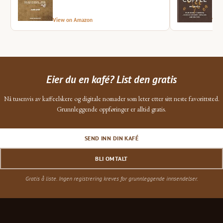
View on Amazon
Vie
Eier du en kafé? List den gratis
Nå tusenvis av kaffeelskere og digitale nomader som leter etter sitt neste favorittsted.
Grunnleggende oppføringer er alltid gratis.
SEND INN DIN KAFÉ
BLI OMTALT
Gratis å liste. Ingen registrering kreves for grunnleggende innsendelser.