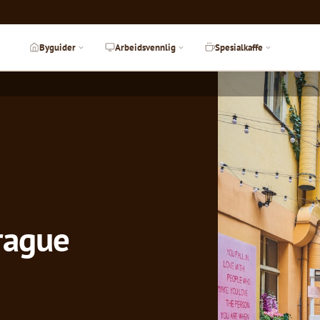
Byguider
Arbeidsvennlig
Spesialkaffe
rague