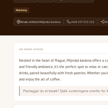
Matmeny
Besøk nettsted Mlýnská kavárna
+420 257 313 222
De
OM DENNE KAFEEN
Nestled in the heart of Prague, Mlýnská kavárna offers a coz
and friendly ambiance, it's the perfect spot to relax or ca
drinks, paired beautifully with fresh pastries. Whether you'r
and enjoy the art of coffee.
Planlegger du et besøk? Sjekk vurderingene ovenfor for Wi