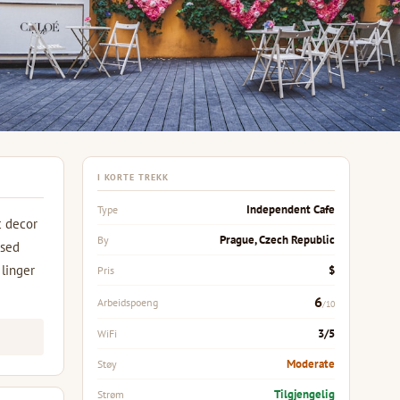
I KORTE TREKK
Independent Cafe
Type
c decor
Prague, Czech Republic
By
ased
 linger
$
Pris
6
Arbeidspoeng
/10
3/5
WiFi
Moderate
Støy
Tilgjengelig
Strøm