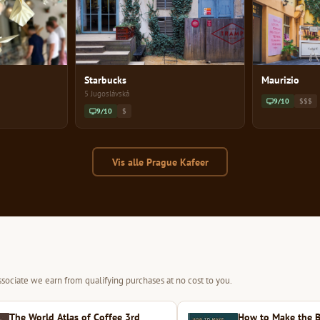
Starbucks
Maurizio
5 Jugoslávská
9/10
$$$
9/10
$
Vis alle Prague Kafeer
sociate we earn from qualifying purchases at no cost to you.
The World Atlas of Coffee 3rd
How to Make the B