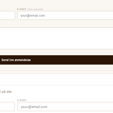
E-POST
(ikke publisert)
Send inn anmeldelse
i på det.
E-POST