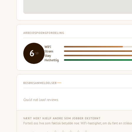
ARBEIDSPOENGFORDELING
WiFi
6
Strøm
/10
Støy
Helhetlig
BESØKSANMELDELSER
Could not load reviews.
VÆRT HER? HJELP ANDRE SOM JOBBER EKSTERNT
Fortell oss hva som faktisk betydde noe: WiFi-hastighet, om du fant en stikko