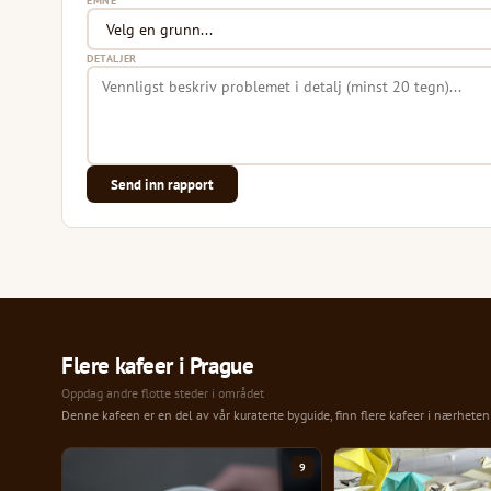
EMNE
DETALJER
Send inn rapport
Flere kafeer i Prague
Oppdag andre flotte steder i området
Denne kafeen er en del av vår kuraterte byguide, finn flere kafeer i nærhete
9