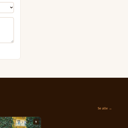
Se alle →
9