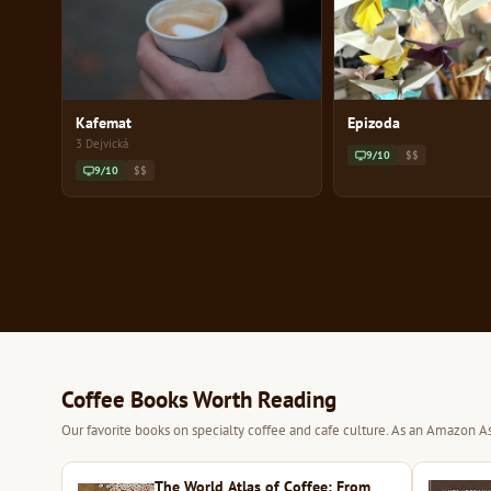
Kafemat
Epizoda
3 Dejvická
9/10
$$
9/10
$$
Coffee Books Worth Reading
Our favorite books on specialty coffee and cafe culture. As an Amazon As
The World Atlas of Coffee: From