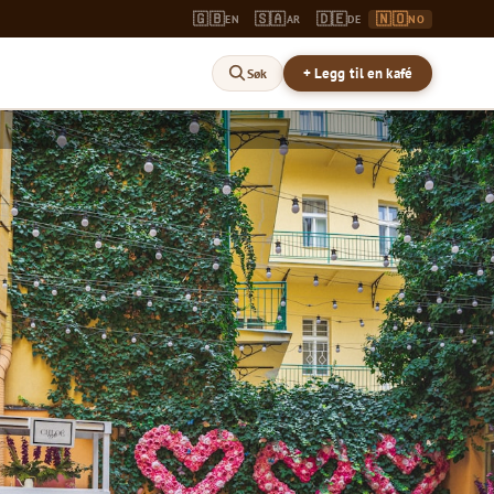
🇬🇧
🇸🇦
🇩🇪
🇳🇴
EN
AR
DE
NO
+ Legg til en kafé
Søk