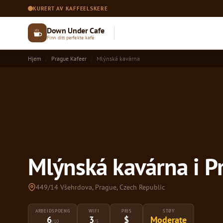
KURERT AV KAFFEELSKERE
Down Under Cafe
Finn ditt perfekte kafé
Hjem
Prague Kafeer
Mlýnská kavárna
Mlýnská kavárna i P
449/14 Všehrdova, Prague, Czech Republic
ARBEIDSPOENG
WIFI
PRIS
STØY
6
3
$
Moderate
/10
/5