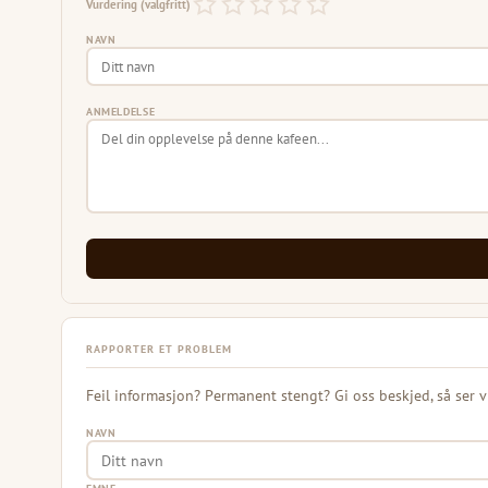
Vurdering (valgfritt)
NAVN
ANMELDELSE
RAPPORTER ET PROBLEM
Feil informasjon? Permanent stengt? Gi oss beskjed, så ser v
NAVN