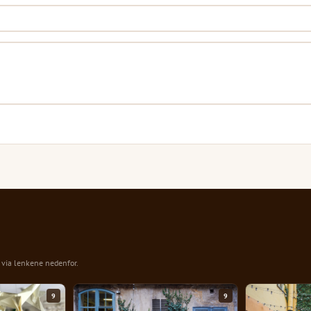
n via lenkene nedenfor.
9
9