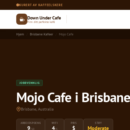
KURERT AV KAFFEELSKERE
Down Under Cafe
Finn ditt perfekte kafé
Hjem
Brisbane Kafeer
Mojo Cafe
JOBBVENNLIG
Mojo Cafe i Brisban
Brisbane, Australia
ARBEIDSPOENG
WIFI
PRIS
STØY
9
4
$
Moderate
/10
/5