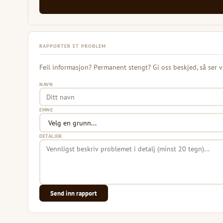
RAPPORTER ET PROBLEM
Feil informasjon? Permanent stengt? Gi oss beskjed, så ser v
NAVN
EMNE
DETALJER
Send inn rapport