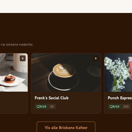
n via lenkene nedenfor.
9
9
Frank's Social Club
Punch Espres
9/10
$$
8/10
$$$
Vis alle Brisbane Kafeer