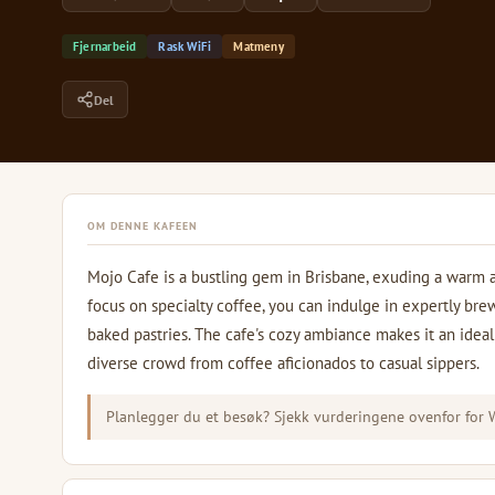
Fjernarbeid
Rask WiFi
Matmeny
Del
OM DENNE KAFEEN
Mojo Cafe is a bustling gem in Brisbane, exuding a warm an
focus on specialty coffee, you can indulge in expertly bre
baked pastries. The cafe's cozy ambiance makes it an ideal 
diverse crowd from coffee aficionados to casual sippers.
Planlegger du et besøk? Sjekk vurderingene ovenfor for Wi