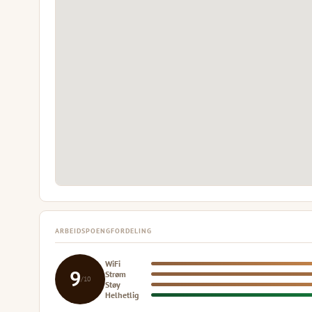
ARBEIDSPOENGFORDELING
WiFi
9
Strøm
/10
Støy
Helhetlig