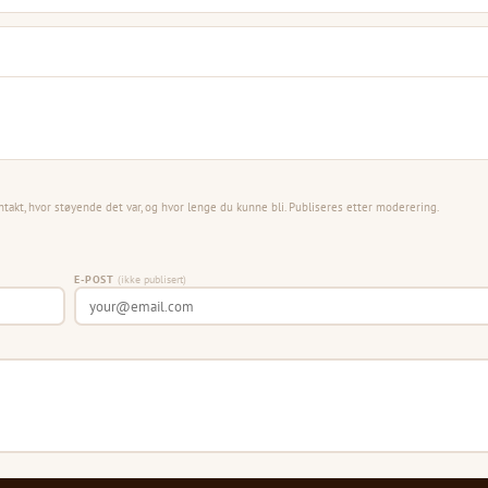
ntakt, hvor støyende det var, og hvor lenge du kunne bli. Publiseres etter moderering.
E-POST
(ikke publisert)