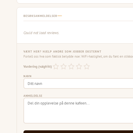
BESØKSANMELDELSER
Could not load reviews.
VÆRT HER? HJELP ANDRE SOM JOBBER EKSTERNT
Fortell oss hva som faktisk betydde noe: WiFi-hastighet, om du fant en stikko
Vurdering (valgfritt)
NAVN
ANMELDELSE