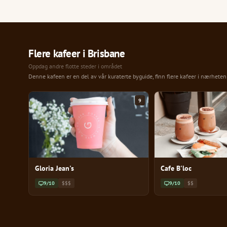
Flere kafeer i Brisbane
Oppdag andre flotte steder i området
Denne kafeen er en del av vår kuraterte byguide, finn flere kafeer i nærhete
9
Gloria Jean's
Cafe B'loc
9/10
$$$
9/10
$$