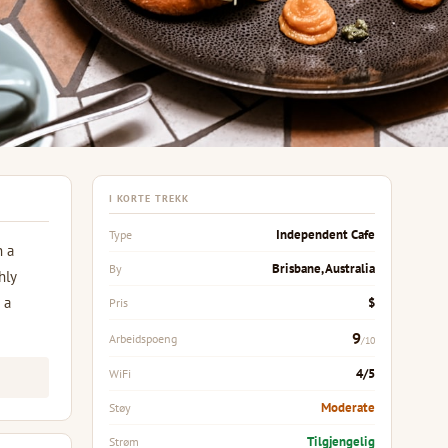
I KORTE TREKK
Independent Cafe
Type
h a
Brisbane, Australia
By
hly
 a
$
Pris
9
Arbeidspoeng
/10
4/5
WiFi
Moderate
Støy
Tilgjengelig
Strøm