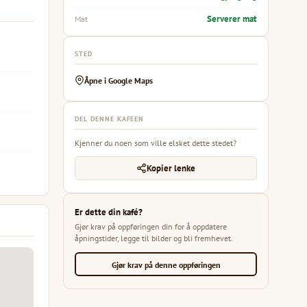
Serverer mat
Mat
STED
Åpne i Google Maps
DEL DENNE KAFEEN
Kjenner du noen som ville elsket dette stedet?
Kopier lenke
Er dette din kafé?
Gjør krav på oppføringen din for å oppdatere
åpningstider, legge til bilder og bli fremhevet.
Gjør krav på denne oppføringen