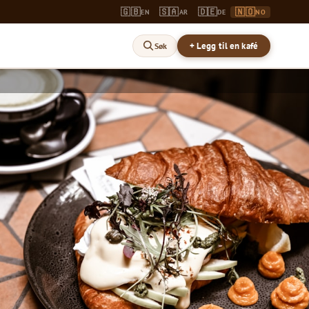
🇬🇧
🇸🇦
🇩🇪
🇳🇴
EN
AR
DE
NO
+ Legg til en kafé
Søk