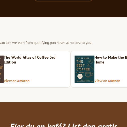
sociate we earn from qualifying purchases at no cost to you.
The World Atlas of Coffee 3rd
How to Make the B
Edition
Home
View on Amazon
View on Amazon
Eier du en kafé? List den gratis