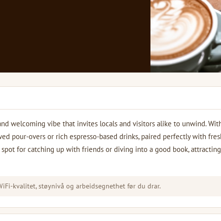
d welcoming vibe that invites locals and visitors alike to unwind. Wit
wed pour-overs or rich espresso-based drinks, paired perfectly with fres
spot for catching up with friends or diving into a good book, attracting
Fi-kvalitet, støynivå og arbeidsegnethet før du drar.