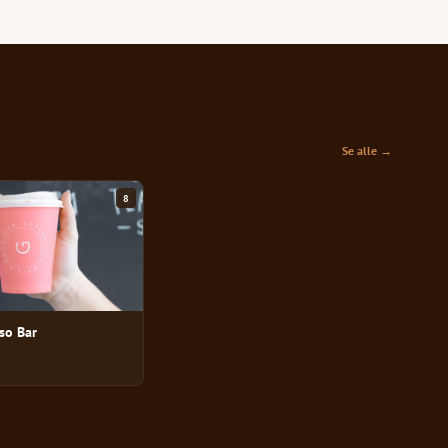
Se alle →
8
so Bar