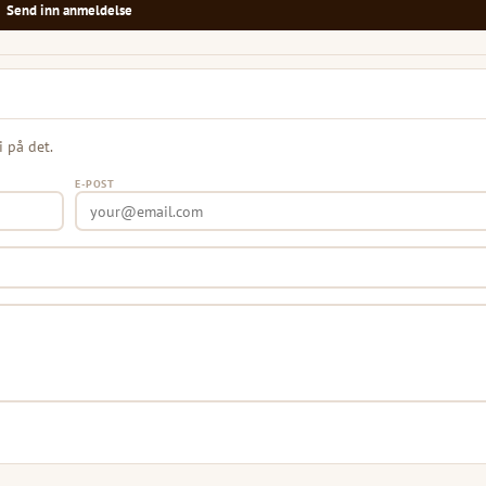
Send inn anmeldelse
i på det.
E-POST