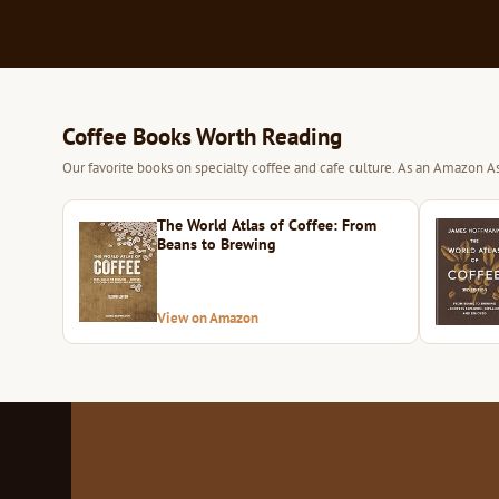
Coffee Books Worth Reading
Our favorite books on specialty coffee and cafe culture. As an Amazon As
The World Atlas of Coffee: From
Beans to Brewing
View on Amazon