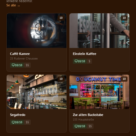
lenkene nedenfor.
Se alle →
10
10
Caffè Kamee
Einstein Kaffee
25 Rudower Chaussee
10/10
$
10/10
$$
10
10
Segafredo
Zur alten Backstube
155 Hauptstraße
10/10
$$
10/10
$$