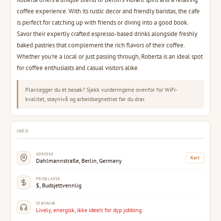
coffee experience. With its rustic decor and friendly baristas, the cafe
is perfect for catching up with friends or diving into a good book.
Savor their expertly crafted espresso-based drinks alongside freshly
baked pastries that complement the rich flavors of their coffee.
Whether you're a local or just passing through, Roberta is an ideal spot
for coffee enthusiasts and casual visitors alike.
Planlegger du et besøk? Sjekk vurderingene ovenfor for WiFi-
kvalitet, støynivå og arbeidsegnethet før du drar.
INFO
ADRESSE
Kart
Dahlmannstraße, Berlin, Germany
PRISKLASSE
$, Budsjettvennlig
STØYNIVÅ
Lively, energisk, ikke ideelt for dyp jobbing