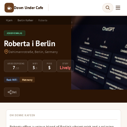
Down Under Cafe
Hjem
Berlin Kafeer
Roberta
JOBBVENNLIG
Roberta i Berlin
Dahlmannstraße, Berlin, Germany
ARBEIDSPOENG
WIFI
PRIS
STØY
7
5
$
Lively
/10
/5
Rask WiFi
Matmeny
Del
OM DENNE KAFEEN
Roberta offers a unique blend of Berlin's vibrant spirit and a relaxing