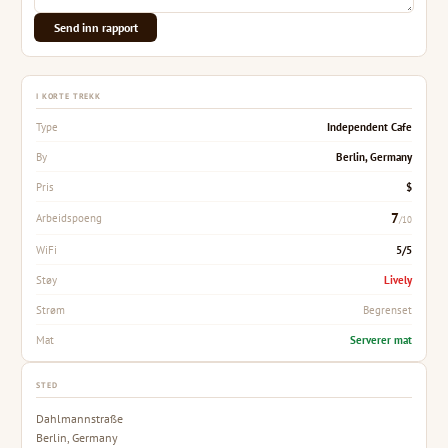
Send inn rapport
I KORTE TREKK
Independent Cafe
Type
Berlin, Germany
By
$
Pris
7
Arbeidspoeng
/10
5/5
WiFi
Lively
Støy
Begrenset
Strøm
Serverer mat
Mat
STED
Dahlmannstraße
Berlin, Germany