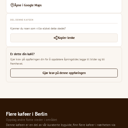
Åpne i Google Maps
DEL DENNE KAFEEN
Kjenner du noen som ville elsket dette stedet?
Kopier lenke
Er dette din kafé?
Gjør krav på oppføringen din for å oppdatere åpningstider, legge til bilder og bli
fremhevet.
Gjør krav på denne oppføringen
Flere kafeer i Berlin
Oppdag andre flotte steder i området
Denne kafeen er en del av vår kuraterte byguide, finn flere kafeer i nærheten via