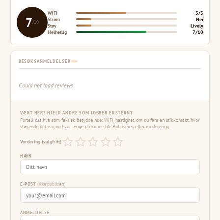
WiFi
5/5
7
Strøm
Nei
/10
Støy
Lively
Helhetlig
7/10
BESØKSANMELDELSER
Could not load reviews.
VÆRT HER? HJELP ANDRE SOM JOBBER EKSTERNT
Fortell oss hva som faktisk betydde noe: WiFi-hastighet, om du fant en stikkontakt, hvor
støyende det var, og hvor lenge du kunne bli. Publiseres etter moderering.
Vurdering (valgfritt)
NAVN
E-POST
(ikke publisert)
ANMELDELSE