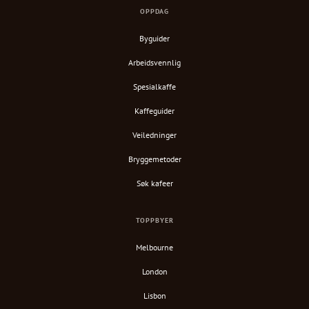
OPPDAG
Byguider
Arbeidsvennlig
Spesialkaffe
Kaffeguider
Veiledninger
Bryggemetoder
Søk kafeer
TOPPBYER
Melbourne
London
Lisbon