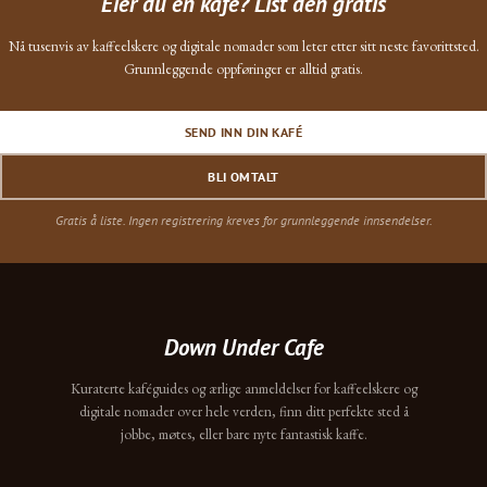
Eier du en kafé? List den gratis
Nå tusenvis av kaffeelskere og digitale nomader som leter etter sitt neste favorittsted.
Grunnleggende oppføringer er alltid gratis.
SEND INN DIN KAFÉ
BLI OMTALT
Gratis å liste. Ingen registrering kreves for grunnleggende innsendelser.
Down Under Cafe
Kuraterte kaféguides og ærlige anmeldelser for kaffeelskere og
digitale nomader over hele verden, finn ditt perfekte sted å
jobbe, møtes, eller bare nyte fantastisk kaffe.