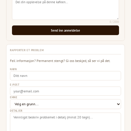
0
/ 2000
Send inn anmeldelse
RAPPORTER ET PROBLEM
Feil informasjon? Permanent stengt? Gi oss beskjed, så ser vi på det.
NAVN
E-POST
EMNE
DETALJER