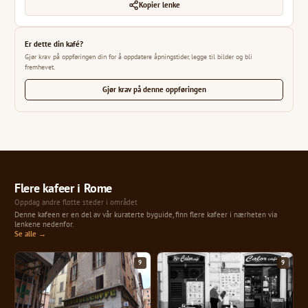
Kopier lenke
Er dette din kafé?
Gjør krav på oppføringen din for å oppdatere åpningstider, legge til bilder og bli
fremhevet.
Gjør krav på denne oppføringen
Flere kafeer i Rome
Oppdag andre flotte steder i området
Denne kafeen er en del av vår kuraterte byguide, finn flere kafeer i nærheten via
lenkene nedenfor.
Se alle →
9
9