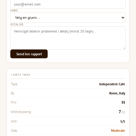
EMNE
DETALJER
Send inn rapport
I KORTE TREKK
Independent Cafe
Type
Rome, Italy
By
$$
Pris
7
Arbeidspoeng
/10
5/5
WiFi
Moderate
Støy