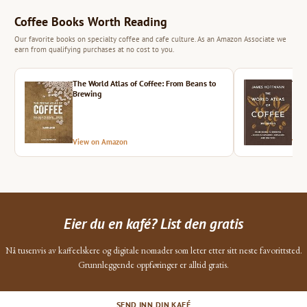
Coffee Books Worth Reading
Our favorite books on specialty coffee and cafe culture. As an Amazon Associate we
earn from qualifying purchases at no cost to you.
The World Atlas of Coffee: From Beans to
The 
Brewing
View on Amazon
Vie
Eier du en kafé? List den gratis
Nå tusenvis av kaffeelskere og digitale nomader som leter etter sitt neste favorittsted.
Grunnleggende oppføringer er alltid gratis.
SEND INN DIN KAFÉ