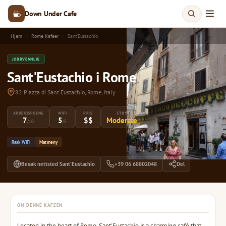
Down Under Cafe
Hjem
Rome Kafeer
Sant'Eustachio
JOBBVENNLIG
Sant'Eustachio i Rome
82 Piazza di Sant'Eustachio, Rome, Italy
ARBEIDSPOENG
WIFI
PRIS
STØY
7
5
$$
Moderate
/10
/5
Rask WiFi
Matmeny
Besøk nettsted Sant'Eustachio
+39 06 68802048
Del
OM DENNE KAFEEN
Located in the heart of Rome, Sant'Eustachio is a charming café that