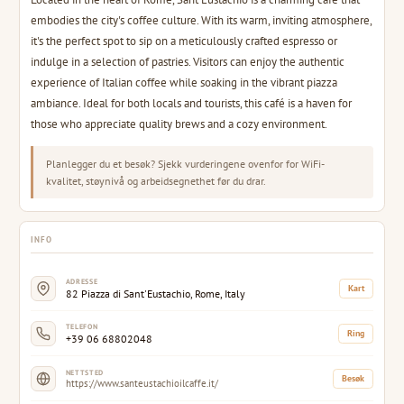
embodies the city's coffee culture. With its warm, inviting atmosphere,
it's the perfect spot to sip on a meticulously crafted espresso or
indulge in a selection of pastries. Visitors can enjoy the authentic
experience of Italian coffee while soaking in the vibrant piazza
ambiance. Ideal for both locals and tourists, this café is a haven for
those who appreciate quality brews and a cozy environment.
Planlegger du et besøk? Sjekk vurderingene ovenfor for WiFi-
kvalitet, støynivå og arbeidsegnethet før du drar.
INFO
ADRESSE
Kart
82 Piazza di Sant'Eustachio, Rome, Italy
TELEFON
Ring
+39 06 68802048
NETTSTED
Besøk
https://www.santeustachioilcaffe.it/