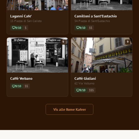
Laganni Cafe'
Camilloni a Sant'Eustachio
15 Piazza di San Calisto
54 Piazza di Sant'Eustachio
9/10
$
9/10
$$
9
9
Caffè Verbano
Caffè Giuliani
62 Via Volturno
9/10
$$
9/10
$$$
Vis alle Rome Kafeer