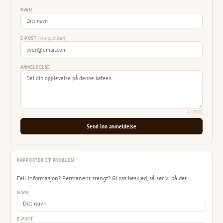
NAVN
E-POST
(ikke publisert)
ANMELDELSE
0
/ 2000
Send inn anmeldelse
RAPPORTER ET PROBLEM
Feil informasjon? Permanent stengt? Gi oss beskjed, så ser vi på det.
NAVN
E-POST