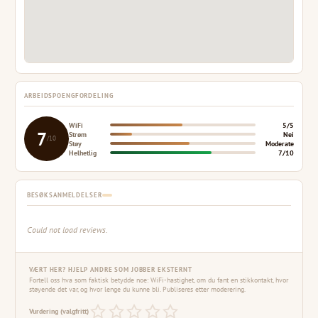
ARBEIDSPOENGFORDELING
WiFi
5/5
7
Strøm
Nei
/10
Støy
Moderate
Helhetlig
7/10
BESØKSANMELDELSER
Could not load reviews.
VÆRT HER? HJELP ANDRE SOM JOBBER EKSTERNT
Fortell oss hva som faktisk betydde noe: WiFi-hastighet, om du fant en stikkontakt, hvor
støyende det var, og hvor lenge du kunne bli. Publiseres etter moderering.
Vurdering (valgfritt)