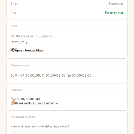
Begrenset
Strøm
Serverer mat
Mat
STED
82 Piazza di Sant'Eustachio
Rome, Italy
Åpne i Google Maps
ÅPNINGSTIDER
Su-Th 07:30-01:00; Fr 07:30-01:30; Sa 07:30-02:00
KONTAKT
+39 06 68802048
Besøk nettsted Sant'Eustachio
DEL DENNE KAFEEN
Kjenner du noen som ville elsket dette stedet?