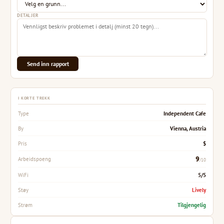
DETALJER
Send inn rapport
I KORTE TREKK
Independent Cafe
Type
Vienna, Austria
By
$
Pris
9
Arbeidspoeng
/10
5/5
WiFi
Lively
Støy
Tilgjengelig
Strøm