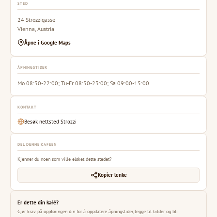
STED
24 Strozzigasse
Vienna, Austria
Åpne i Google Maps
ÅPNINGSTIDER
Mo 08:30-22:00; Tu-Fr 08:30-23:00; Sa 09:00-15:00
KONTAKT
Besøk nettsted Strozzi
DEL DENNE KAFEEN
Kjenner du noen som ville elsket dette stedet?
Kopier lenke
Er dette din kafé?
Gjør krav på oppføringen din for å oppdatere åpningstider, legge til bilder og bli