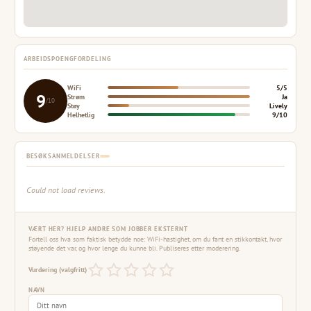
ARBEIDSPOENGFORDELING
WiFi
5/5
9
Strøm
Ja
/10
Støy
Lively
Helhetlig
9/10
BESØKSANMELDELSER
Could not load reviews.
VÆRT HER? HJELP ANDRE SOM JOBBER EKSTERNT
Fortell oss hva som faktisk betydde noe: WiFi-hastighet, om du fant en stikkontakt, hvor
støyende det var, og hvor lenge du kunne bli. Publiseres etter moderering.
Vurdering (valgfritt)
NAVN