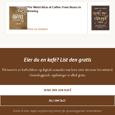
The World Atlas of Coffee: From Beans to
The 
Brewing
View on Amazon
Vie
Eier du en kafé? List den gratis
Nå tusenvis av kaffeelskere og digitale nomader som leter etter sitt neste favorittsted.
Grunnleggende oppføringer er alltid gratis.
SEND INN DIN KAFÉ
BLI OMTALT
Gratis å liste. Ingen registrering kreves for grunnleggende innsendelser.