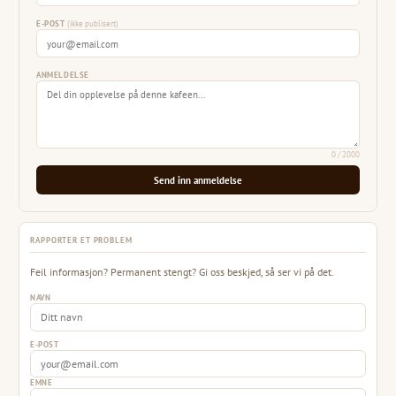
E-POST
(ikke publisert)
ANMELDELSE
0
/ 2000
Send inn anmeldelse
RAPPORTER ET PROBLEM
Feil informasjon? Permanent stengt? Gi oss beskjed, så ser vi på det.
NAVN
E-POST
EMNE