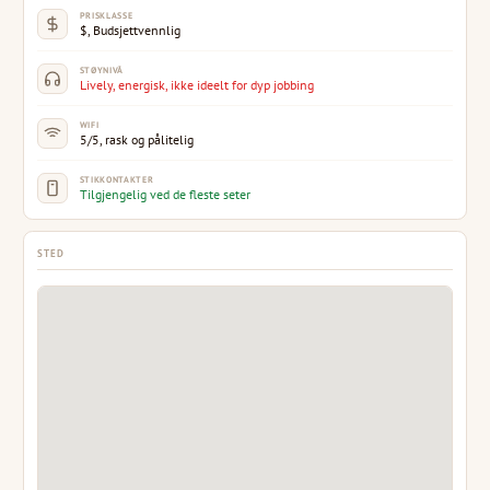
PRISKLASSE
$, Budsjettvennlig
STØYNIVÅ
Lively, energisk, ikke ideelt for dyp jobbing
WIFI
5/5, rask og pålitelig
STIKKONTAKTER
Tilgjengelig ved de fleste seter
STED