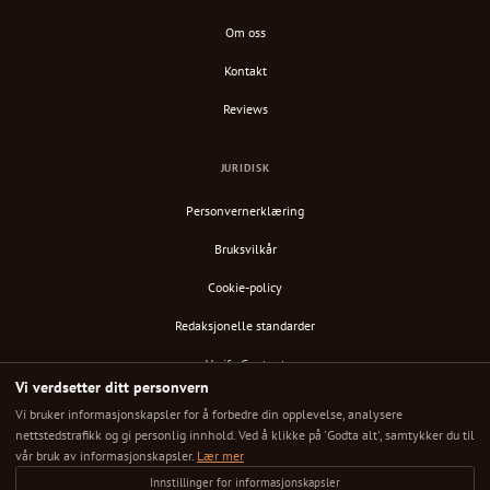
Om oss
Kontakt
Reviews
JURIDISK
Personvernerklæring
Bruksvilkår
Cookie-policy
Redaksjonelle standarder
Verify Content
Vi verdsetter ditt personvern
RSS-feed
Vi bruker informasjonskapsler for å forbedre din opplevelse, analysere
nettstedstrafikk og gi personlig innhold. Ved å klikke på 'Godta alt', samtykker du til
vår bruk av informasjonskapsler.
Lær mer
Innstillinger for informasjonskapsler