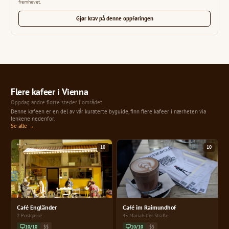
fremhevet.
Gjør krav på denne oppføringen
Flere kafeer i Vienna
Oppdag andre flotte steder i området
Denne kafeen er en del av vår kuraterte byguide, finn flere kafeer i nærheten via
lenkene nedenfor.
Se alle →
10
10
Café Engländer
Café im Raimundhof
2 Postgasse
45 Mariahilfer Straße
10/10
$$
10/10
$$