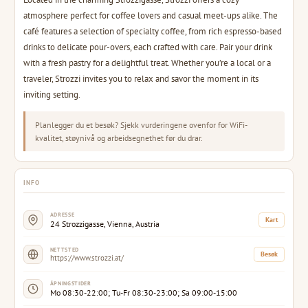
atmosphere perfect for coffee lovers and casual meet-ups alike. The
café features a selection of specialty coffee, from rich espresso-based
drinks to delicate pour-overs, each crafted with care. Pair your drink
with a fresh pastry for a delightful treat. Whether you’re a local or a
traveler, Strozzi invites you to relax and savor the moment in its
inviting setting.
Planlegger du et besøk? Sjekk vurderingene ovenfor for WiFi-
kvalitet, støynivå og arbeidsegnethet før du drar.
INFO
ADRESSE
Kart
24 Strozzigasse, Vienna, Austria
NETTSTED
Besøk
https://www.strozzi.at/
ÅPNINGSTIDER
Mo 08:30-22:00; Tu-Fr 08:30-23:00; Sa 09:00-15:00