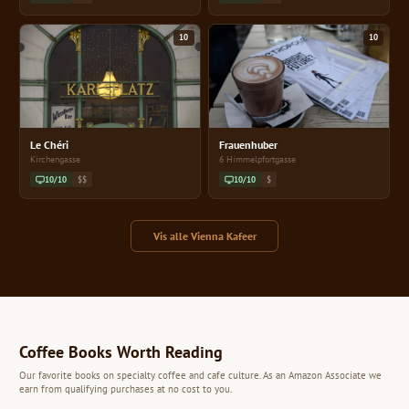
10
10
Le Chéri
Frauenhuber
Kirchengasse
6 Himmelpfortgasse
10/10
$$
10/10
$
Vis alle Vienna Kafeer
Coffee Books Worth Reading
Our favorite books on specialty coffee and cafe culture. As an Amazon Associate we
earn from qualifying purchases at no cost to you.