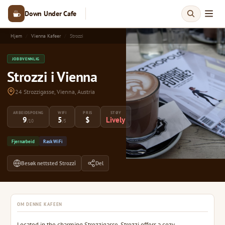
Down Under Cafe
Hjem
Vienna Kafeer
Strozzi
JOBBVENNLIG
Strozzi i Vienna
24 Strozzigasse, Vienna, Austria
ARBEIDSPOENG
WIFI
PRIS
STØY
9
5
$
Lively
/10
/5
Fjernarbeid
Rask WiFi
Besøk nettsted Strozzi
Del
OM DENNE KAFEEN
Located in the charming Strozzigasse, Strozzi offers a cozy