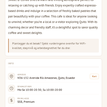
relaxing or catching up with friends. Enjoy expertly crafted espresso-
based drinks and indulge in a selection of freshly baked pastries that
pair beautifully with your coffee. This cafe is ideal for anyone looking
to unwind, whether you’re a local or a visitor exploring Quito. With its
charming decor and friendly staff, it's a delightful spot to savor quality
coffee and sweet delights.
Planlegger du et besøk? Sjekk vurderingene ovenfor for WiFi-
kvalitet, støynivå og arbeidsegnethet før du drar.
INFO
ADRESSE
Kart
N36-152 Avenida Río Amazonas, Quito, Ecuador
ÅPNINGSTIDER
Mo-Sa 10:00-20:30; Su 10:00-20:00
PRISKLASSE
$$$, Premium