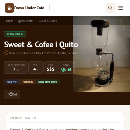
Down Under Cafe
Hjem
Quito Kafeer
Sweet & Cofee
JOBBVENNLIG
Sweet & Cofee i Quito
N36-152 Avenida Río Amazonas, Quito, Ecuador
ARBEIDSPOENG
WIFI
PRIS
STØY
7
4
$$$
Quiet
/10
/5
Rask WiFi
Matmeny
Rolig atmosfære
Del
OM DENNE KAFEEN
Sweet & Coffee offers a warm and inviting atmosphere perfect for