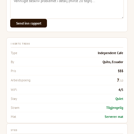
Send inn rapport
I KORTE TREKK
Independent Cafe
Type
Quito, Ecuador
By
$$$
Pris
7
Arbeidspoeng
/10
4/5
WiFi
Quiet
Støy
Tilgjengelig
Strøm
Serverer mat
Mat
STED