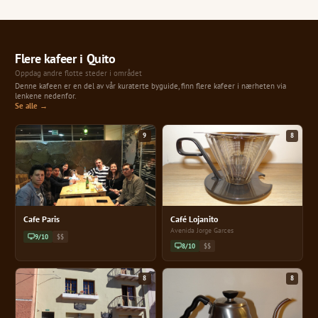
Flere kafeer i Quito
Oppdag andre flotte steder i området
Denne kafeen er en del av vår kuraterte byguide, finn flere kafeer i nærheten via
lenkene nedenfor.
Se alle →
9
8
Cafe Paris
Café Lojanito
Avenida Jorge Garces
9/10
$$
8/10
$$
8
8