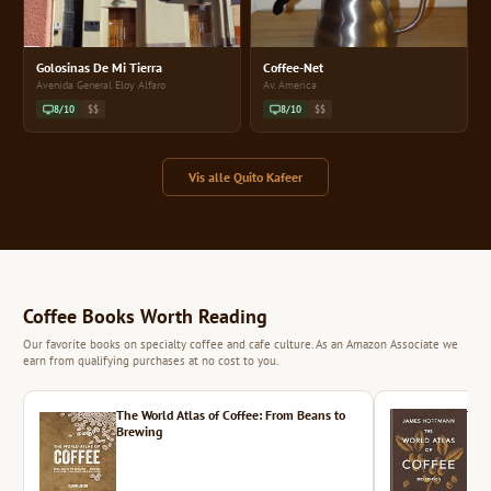
Golosinas De Mi Tierra
Coffee-Net
Avenida General Eloy Alfaro
Av. America
8/10
$$
8/10
$$
Vis alle Quito Kafeer
Coffee Books Worth Reading
Our favorite books on specialty coffee and cafe culture. As an Amazon Associate we
earn from qualifying purchases at no cost to you.
The World Atlas of Coffee: From Beans to
The 
Brewing