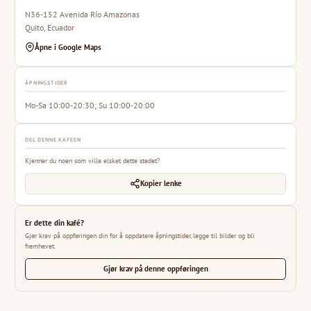
N36-152 Avenida Río Amazonas
Quito, Ecuador
Åpne i Google Maps
ÅPNINGSTIDER
Mo-Sa 10:00-20:30; Su 10:00-20:00
DEL DENNE KAFEEN
Kjenner du noen som ville elsket dette stedet?
Kopier lenke
Er dette din kafé?
Gjør krav på oppføringen din for å oppdatere åpningstider, legge til bilder og bli
fremhevet.
Gjør krav på denne oppføringen