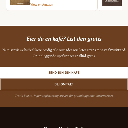
View on Amazon
Vie
Eier du en kafé? List den gratis
Nå tusenvis av kaffeelskere og digitale nomader som leter etter sitt neste favorittsted.
Grunnleggende oppføringer er alltid gratis.
SEND INN DIN KAFÉ
BLI OMTALT
Gratis å liste. Ingen registrering kreves for grunnleggende innsendelser.