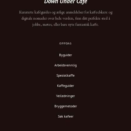
Down Under Cafe
Kuraterte kaféguides og ærlige anmeldelser for kaffeelskere og
digitale nomader over hele verden, finn ditt perfekte sted å
jobbe, møtes, eller bare nyte fantastisk kaffe.
OPPDAG
Byguider
Arbeidsvennlig
Spesialkaffe
Kaffeguider
Veiledninger
Bryggemetoder
Søk kafeer