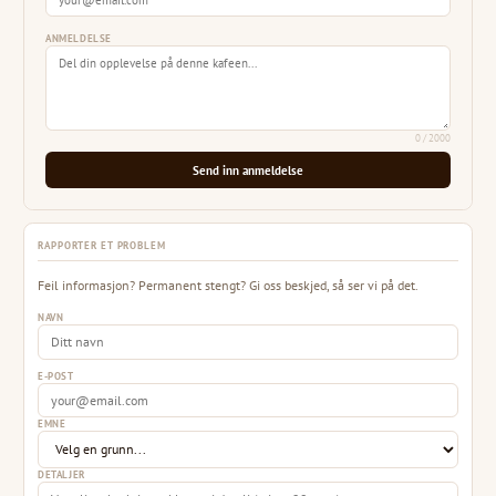
ANMELDELSE
0
/ 2000
Send inn anmeldelse
RAPPORTER ET PROBLEM
Feil informasjon? Permanent stengt? Gi oss beskjed, så ser vi på det.
NAVN
E-POST
EMNE
DETALJER