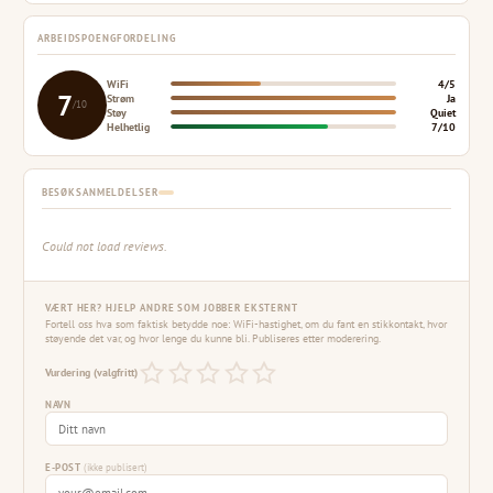
ARBEIDSPOENGFORDELING
WiFi
4/5
7
Strøm
Ja
/10
Støy
Quiet
Helhetlig
7/10
BESØKSANMELDELSER
Could not load reviews.
VÆRT HER? HJELP ANDRE SOM JOBBER EKSTERNT
Fortell oss hva som faktisk betydde noe: WiFi-hastighet, om du fant en stikkontakt, hvor
støyende det var, og hvor lenge du kunne bli. Publiseres etter moderering.
Vurdering (valgfritt)
NAVN
E-POST
(ikke publisert)