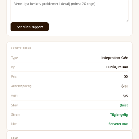
Send inn rapport
I KORTE TREKK
Independent Cafe
Type
Dublin, Ireland
By
$$
Pris
6
Arbeidspoeng
/10
3/5
WiFi
Quiet
Støy
Tilgjengelig
Strøm
Serverer mat
Mat
STED