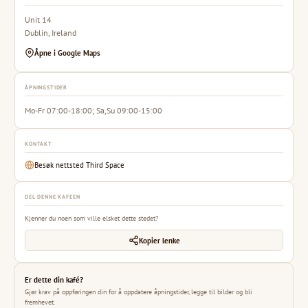
Unit 14
Dublin, Ireland
Åpne i Google Maps
ÅPNINGSTIDER
Mo-Fr 07:00-18:00; Sa,Su 09:00-15:00
KONTAKT
Besøk nettsted Third Space
DEL DENNE KAFEEN
Kjenner du noen som ville elsket dette stedet?
Kopier lenke
Er dette din kafé?
Gjør krav på oppføringen din for å oppdatere åpningstider, legge til bilder og bli
fremhevet.