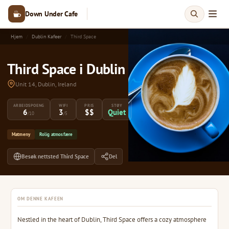
Down Under Cafe
Hjem
Dublin Kafeer
Third Space
Third Space i Dublin
Unit 14, Dublin, Ireland
ARBEIDSPOENG
WIFI
PRIS
STØY
6
3
$$
Quiet
/10
/5
Matmeny
Rolig atmosfære
Besøk nettsted Third Space
Del
OM DENNE KAFEEN
Nestled in the heart of Dublin, Third Space offers a cozy atmosphere