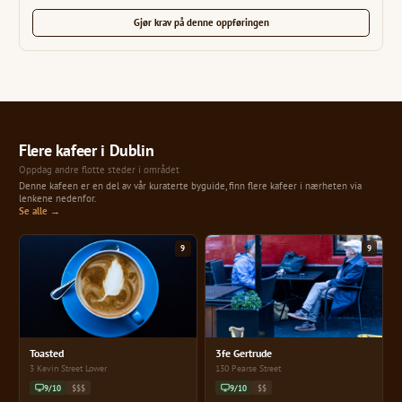
Gjør krav på denne oppføringen
Flere kafeer i Dublin
Oppdag andre flotte steder i området
Denne kafeen er en del av vår kuraterte byguide, finn flere kafeer i nærheten via
lenkene nedenfor.
Se alle →
9
9
Toasted
3fe Gertrude
3 Kevin Street Lower
130 Pearse Street
9/10
$$$
9/10
$$