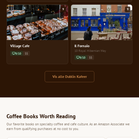
9
9
Village Cafe
Il Fornaio
10 Royal Hibernian Way
9/10
$$
9/10
$$
Vis alle Dublin Kafeer
Coffee Books Worth Reading
Our favorite books on specialty coffee and cafe culture. As an Amazon Associate we
earn from qualifying purchases at no cost to you.