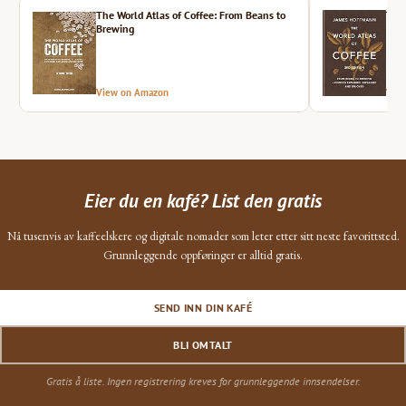
The World Atlas of Coffee: From Beans to
The 
Brewing
View on Amazon
Vie
Eier du en kafé? List den gratis
Nå tusenvis av kaffeelskere og digitale nomader som leter etter sitt neste favorittsted.
Grunnleggende oppføringer er alltid gratis.
SEND INN DIN KAFÉ
BLI OMTALT
Gratis å liste. Ingen registrering kreves for grunnleggende innsendelser.