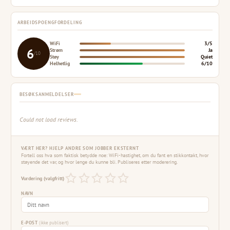
ARBEIDSPOENGFORDELING
WiFi
3/5
6
Strøm
Ja
/10
Støy
Quiet
Helhetlig
6/10
BESØKSANMELDELSER
Could not load reviews.
VÆRT HER? HJELP ANDRE SOM JOBBER EKSTERNT
Fortell oss hva som faktisk betydde noe: WiFi-hastighet, om du fant en stikkontakt, hvor
støyende det var, og hvor lenge du kunne bli. Publiseres etter moderering.
Vurdering (valgfritt)
NAVN
E-POST
(ikke publisert)