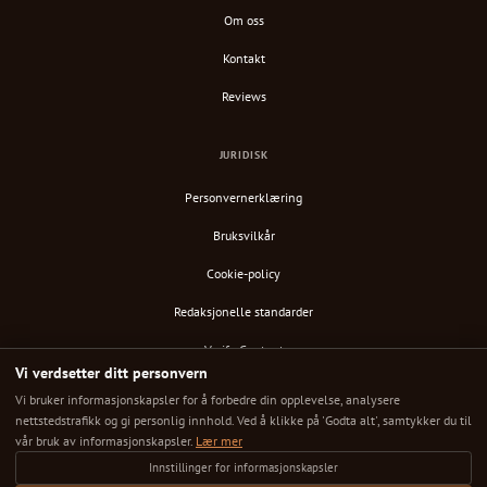
Om oss
Kontakt
Reviews
JURIDISK
Personvernerklæring
Bruksvilkår
Cookie-policy
Redaksjonelle standarder
Verify Content
Vi verdsetter ditt personvern
RSS-feed
Vi bruker informasjonskapsler for å forbedre din opplevelse, analysere
nettstedstrafikk og gi personlig innhold. Ved å klikke på 'Godta alt', samtykker du til
vår bruk av informasjonskapsler.
Lær mer
Innstillinger for informasjonskapsler
© 2025 Down Under Cafe. Alle rettigheter reservert.