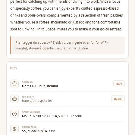
perfect for catching up with friends or diving into work. With a focus
on specialty coffee, you can enjoy expertly crafted espresso-based
drinks and pour-overs, complemented by a selection of fresh pastries.
Whether you're a coffee aficionado or just looking for a comfortable
spot to unwind, Third Space invites you to make it your go-to retreat.
Planlegger du et besøk? Sjekk vurderingene ovenfor for WiFi-
kvalitet, støynivå og arbeidsegnethet før du drar.
INFO
ADRESSE
Kart
Unit 14, Dublin, Ireland
NETTSTED
Besøk
https://thirdspace.ie/
ÅPNINGSTIDER
Mo-Fr 07:00-18:00; Sa,Su 09:00-15:00
PRISKLASSE
$$, Middels prisklasse