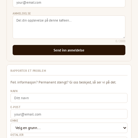
ANMELDELSE
0
/ 2000
Send inn anmeldelse
RAPPORTER ET PROBLEM
Feil informasjon? Permanent stengt? Gi oss beskjed, så ser vi på det.
NAVN
E-POST
EMNE
DETALJER