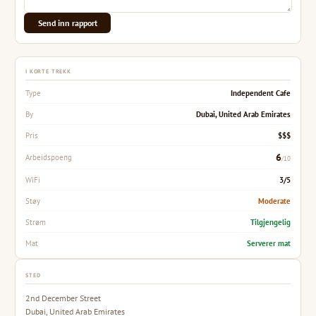
Send inn rapport
I KORTE TREKK
Independent Cafe
Type
Dubai, United Arab Emirates
By
$$$
Pris
6
Arbeidspoeng
/10
3/5
WiFi
Moderate
Støy
Tilgjengelig
Strøm
Serverer mat
Mat
STED
2nd December Street
Dubai, United Arab Emirates