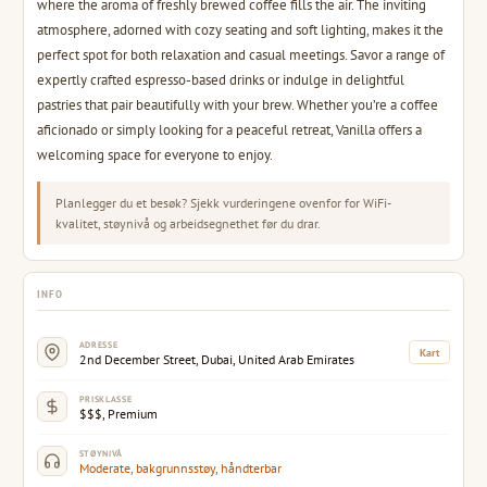
where the aroma of freshly brewed coffee fills the air. The inviting
atmosphere, adorned with cozy seating and soft lighting, makes it the
perfect spot for both relaxation and casual meetings. Savor a range of
expertly crafted espresso-based drinks or indulge in delightful
pastries that pair beautifully with your brew. Whether you’re a coffee
aficionado or simply looking for a peaceful retreat, Vanilla offers a
welcoming space for everyone to enjoy.
Planlegger du et besøk? Sjekk vurderingene ovenfor for WiFi-
kvalitet, støynivå og arbeidsegnethet før du drar.
INFO
ADRESSE
Kart
2nd December Street, Dubai, United Arab Emirates
PRISKLASSE
$$$, Premium
STØYNIVÅ
Moderate, bakgrunnsstøy, håndterbar