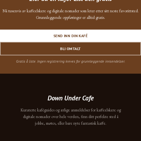
Nå tusenvis av kaffeelskere og digitale nomader som leter etter sitt neste favorittsted.
Grunnleggende oppføringer er alltid gratis.
SEND INN DIN KAFÉ
BLI OMTALT
Gratis å liste. Ingen registrering kreves for grunnleggende innsendelser.
Down Under Cafe
Kuraterte kaféguides og ærlige anmeldelser for kaffeelskere og
digitale nomader over hele verden, finn ditt perfekte sted å
jobbe, møtes, eller bare nyte fantastisk kaffe.