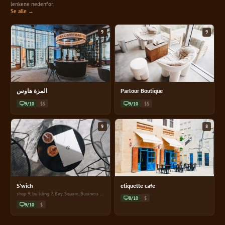
lenkene nedenfor.
Se alle →
9
9
المزة هاوس
Parlour Boutique
9/10
$$
9/10
$$
9
8
S'wich
etiquette cafe
shop 9, building 7, Bay Square, Business Bay
8/10
$
9/10
$