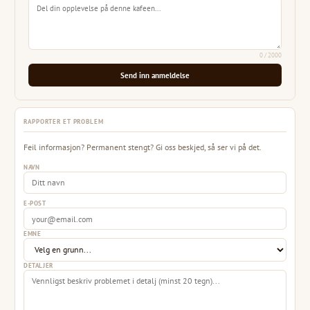
0
/ 2000
Send inn anmeldelse
RAPPORTER ET PROBLEM
Feil informasjon? Permanent stengt? Gi oss beskjed, så ser vi på det.
NAVN
E-POST
EMNE
DETALJER