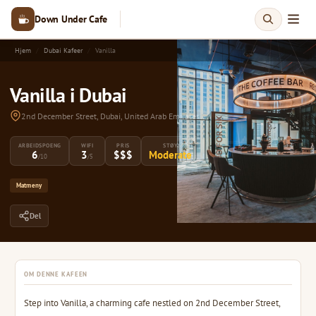
Down Under Cafe
Hjem
Dubai Kafeer
Vanilla
Vanilla i Dubai
2nd December Street, Dubai, United Arab Emirates
ARBEIDSPOENG
WIFI
PRIS
STØY
6
3
$$$
Moderate
/10
/5
Matmeny
Del
OM DENNE KAFEEN
Step into Vanilla, a charming cafe nestled on 2nd December Street,