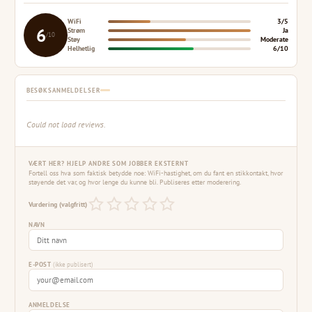
WiFi
3/5
6
Strøm
Ja
/10
Støy
Moderate
Helhetlig
6/10
BESØKSANMELDELSER
Could not load reviews.
VÆRT HER? HJELP ANDRE SOM JOBBER EKSTERNT
Fortell oss hva som faktisk betydde noe: WiFi-hastighet, om du fant en stikkontakt, hvor
støyende det var, og hvor lenge du kunne bli. Publiseres etter moderering.
Vurdering (valgfritt)
NAVN
E-POST
(ikke publisert)
ANMELDELSE