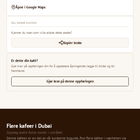
Åpne i Google Maps
DEL DENNE KAFEEN
Kjenner du noen som ville elsket dette stedet?
Kopier lenke
Er dette din kafé?
Gjør krav på oppføringen din for å oppdatere åpningstider, legge til bilder og bli
fremhevet.
Gjør krav på denne oppføringen
Flere kafeer i Dubai
Oppdag andre flotte steder i området
Denne kafeen er en del av vår kuraterte byguide, finn flere kafeer i nærheten via