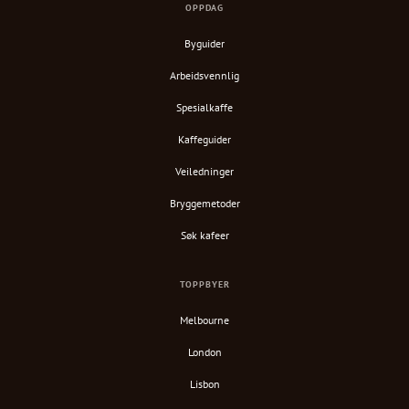
OPPDAG
Byguider
Arbeidsvennlig
Spesialkaffe
Kaffeguider
Veiledninger
Bryggemetoder
Søk kafeer
TOPPBYER
Melbourne
London
Lisbon