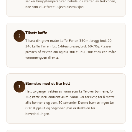
senker bryggetemperaturen betydelig i starten av trekktiden,
noe som ville føre til ujevn ekstraksjon.
Tilsett kaffe
2
Tilsett din grovt malte kaffe. For en 350ml brygg, bruk 20-
24g kaffe. For en full 1-liters presse, bruk 60-70g. Plasser
pressen på vekten din og nullstill til null slik at du kan måle
vannmengden direkte.
Blomstre med et lite hell
3
Hell to ganger vekten av vann som kaffe over bønnene, for
20g kaffe, hell omtrent 40ml vann. Rør forsiktig for å mette
alle bønnene og vent 30 sekunder. Denne blomstringen lar
CO2 slippe ut og begynner jevn ekstraksjon før
hovedhellingen.