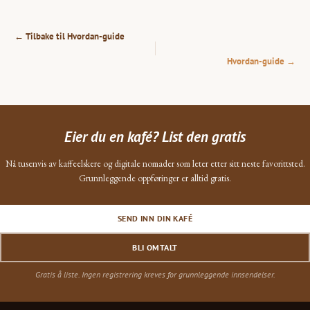
← Tilbake til Hvordan-guide
Hvordan-guide →
Eier du en kafé? List den gratis
Nå tusenvis av kaffeelskere og digitale nomader som leter etter sitt neste favorittsted.
Grunnleggende oppføringer er alltid gratis.
SEND INN DIN KAFÉ
BLI OMTALT
Gratis å liste. Ingen registrering kreves for grunnleggende innsendelser.