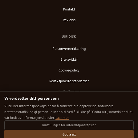
Kontakt
Reviews
JURIDISK
Personvernerklæring
Bruksvilkår
Cookie-policy
Redaksjonelle standarder
Verify Content
Vi verdsetter ditt personvern
RSS-feed
Vi bruker informasjonskapsler for å forbedre din opplevelse, analysere
nettstedstrafikk og gi personlig innhold. Ved å klikke på 'Godta alt', samtykker du til
vår bruk av informasjonskapsler.
Lær mer
Innstillinger for informasjonskapsler
© 2025 Down Under Cafe. Alle rettigheter reservert.
Hver kafé kuratert. Hver anmeldelse ærlig. Din neste store kaffested er her.
Godta alt