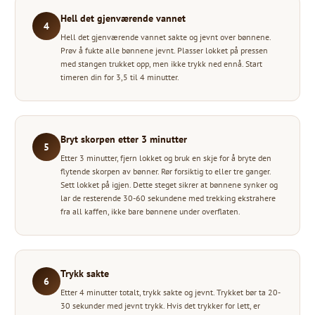
Hell det gjenværende vannet
4
Hell det gjenværende vannet sakte og jevnt over bønnene.
Prøv å fukte alle bønnene jevnt. Plasser lokket på pressen
med stangen trukket opp, men ikke trykk ned ennå. Start
timeren din for 3,5 til 4 minutter.
Bryt skorpen etter 3 minutter
5
Etter 3 minutter, fjern lokket og bruk en skje for å bryte den
flytende skorpen av bønner. Rør forsiktig to eller tre ganger.
Sett lokket på igjen. Dette steget sikrer at bønnene synker og
lar de resterende 30-60 sekundene med trekking ekstrahere
fra all kaffen, ikke bare bønnene under overflaten.
Trykk sakte
6
Etter 4 minutter totalt, trykk sakte og jevnt. Trykket bør ta 20-
30 sekunder med jevnt trykk. Hvis det trykker for lett, er