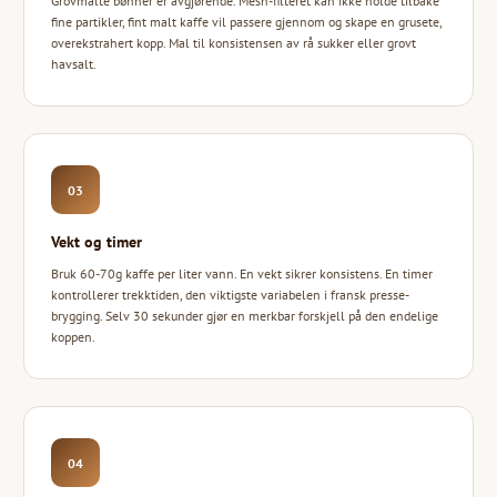
Grovmalte bønner er avgjørende. Mesh-filteret kan ikke holde tilbake
fine partikler, fint malt kaffe vil passere gjennom og skape en grusete,
overekstrahert kopp. Mal til konsistensen av rå sukker eller grovt
havsalt.
03
Vekt og timer
Bruk 60-70g kaffe per liter vann. En vekt sikrer konsistens. En timer
kontrollerer trekktiden, den viktigste variabelen i fransk presse-
brygging. Selv 30 sekunder gjør en merkbar forskjell på den endelige
koppen.
04