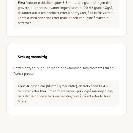
Fiks:
Reduser trekktiden (prøv 3,5 minutter), gjør malingen din
grovere, eller reduser vanntemperaturen til 90-92 grader. Også,
dekanter alltid umiddelbart etter å ha trykket, å la kaffe være i
kontakt med bønnene etter trykk er den vanligste årsaken til
bitterhet.
Svak og vannaktig
Kaffen er tynn, sur, eller mangler rikdommen som forventes fra en
fransk presse.
Fiks:
Øk dosen din (tilsett 5g mer kaffe), øk trekktiden til 4,5
minutter, eller bruk litt varmere vann. Sjekk også malingen din,
hvis den er for grov for kvernen din, prøv å gå ett eller to trinn
finere.