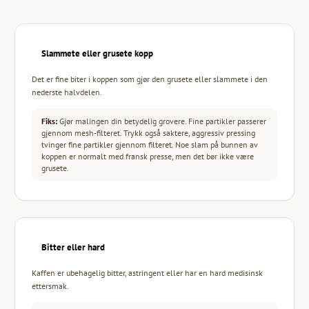
Slammete eller grusete kopp
Det er fine biter i koppen som gjør den grusete eller slammete i den
nederste halvdelen.
Fiks:
Gjør malingen din betydelig grovere. Fine partikler passerer
gjennom mesh-filteret. Trykk også saktere, aggressiv pressing
tvinger fine partikler gjennom filteret. Noe slam på bunnen av
koppen er normalt med fransk presse, men det bør ikke være
grusete.
Bitter eller hard
Kaffen er ubehagelig bitter, astringent eller har en hard medisinsk
ettersmak.