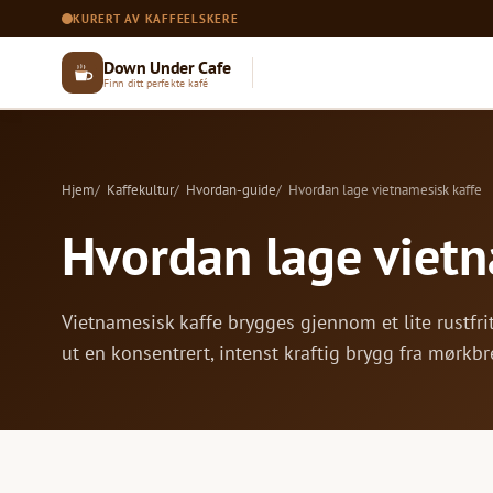
KURERT AV KAFFEELSKERE
Down Under Cafe
Finn ditt perfekte kafé
Hjem
Kaffekultur
Hvordan-guide
Hvordan lage vietnamesisk kaffe
Hvordan lage vietn
Vietnamesisk kaffe brygges gjennom et lite rustfr
ut en konsentrert, intenst kraftig brygg fra mør