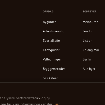
OPPDAG
TOPPBYER
Byguider
Melbourne
Arbeidsvennlig
London
Spesialkaffe
Lisbon
Kaffeguider
Chiang Mai
Veiledninger
Berlin
Bryggemetoder
Alle byer
Søk kafeer
analysere nettstedstrafikk og gi
il vår bruk av informasjonskapsler.
Lær