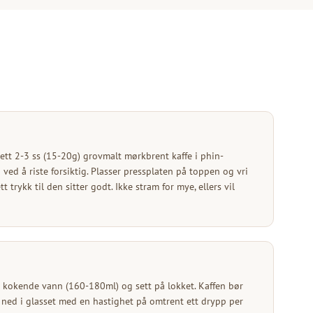
sett 2-3 ss (15-20g) grovmalt mørkbrent kaffe i phin-
 ved å riste forsiktig. Plasser pressplaten på toppen og vri
trykk til den sitter godt. Ikke stram for mye, ellers vil
d kokende vann (160-180ml) og sett på lokket. Kaffen bør
ned i glasset med en hastighet på omtrent ett drypp per