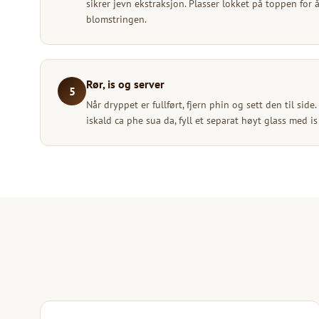
sikrer jevn ekstraksjon. Plasser lokket på toppen fo
blomstringen.
Rør, is og server
5
Når dryppet er fullført, fjern phin og sett den til si
iskald ca phe sua da, fyll et separat høyt glass med