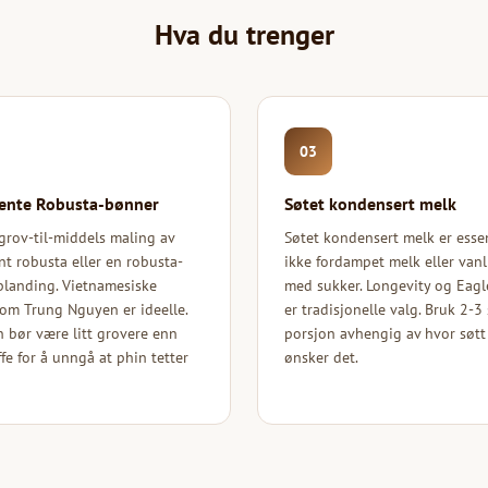
Hva du trenger
03
ente Robusta-bønner
Søtet kondensert melk
grov-til-middels maling av
Søtet kondensert melk er essen
t robusta eller en robusta-
ikke fordampet melk eller van
blanding. Vietnamesiske
med sukker. Longevity og Eagl
om Trung Nguyen er ideelle.
er tradisjonelle valg. Bruk 2-3 
 bør være litt grovere enn
porsjon avhengig av hvor søtt
fe for å unngå at phin tetter
ønsker det.