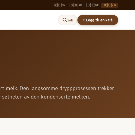
🇬🇧
🇸🇦
🇩🇪
🇳🇴
EN
AR
DE
NO
+ Legg til en kafé
Søk
ensert melk. Den langsomme dryppprosessen trekker
ke søtheten av den kondenserte melken.