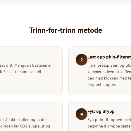
Trinn-for-trinn metode
Last opp phin-filteret
2
sset ditt. Mengden bestemmer
Fjern pressplaten og til
k 2 ss ettersom isen vil
kammeret. Jevn ut kaffen
den med klokken med lett 
dryppet stoppe.
Fyll og drypp
4
or å fukte kaffen og la den
Fyll phin til toppen me
gingen lar CO2 slippe ut og
begynne å dryppe sakte 