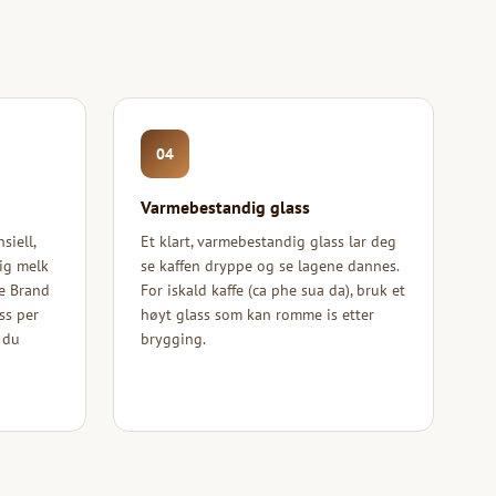
04
Varmebestandig glass
siell,
Et klart, varmebestandig glass lar deg
lig melk
se kaffen dryppe og se lagene dannes.
e Brand
For iskald kaffe (ca phe sua da), bruk et
ss per
høyt glass som kan romme is etter
 du
brygging.