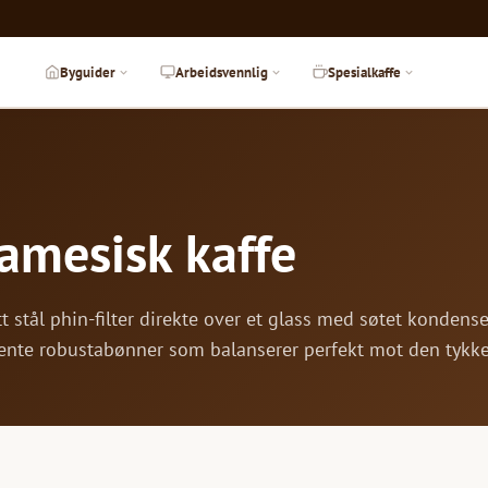
Byguider
Arbeidsvennlig
Spesialkaffe
amesisk kaffe
itt stål phin-filter direkte over et glass med søtet kond
kbrente robustabønner som balanserer perfekt mot den tyk