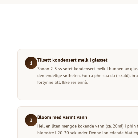
Tilsett kondensert melk i glasset
1
Spoon 2-3 ss søtet kondensert melk i bunnen av gla
den endelige søtheten. For ca phe sua da (iskald), bru
fortynne litt. Ikke rør ennå.
Bloom med varmt vann
3
Hell en liten mengde kokende vann (ca. 20ml) i phin f
blomstre i 20-30 sekunder. Denne innledende bløtleg