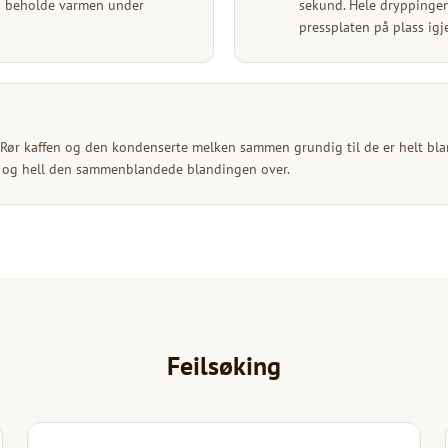
r å beholde varmen under
sekund. Hele dryppingen 
pressplaten på plass igj
de. Rør kaffen og den kondenserte melken sammen grundig til de er helt bla
 is og hell den sammenblandede blandingen over.
Feilsøking