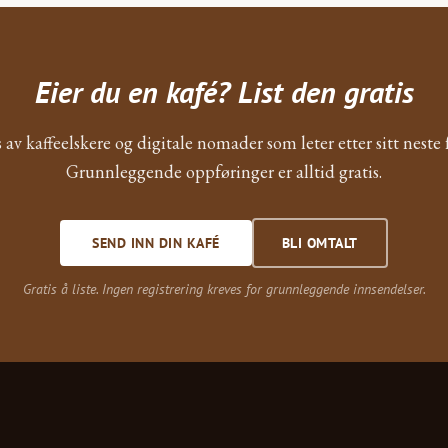
Eier du en kafé? List den gratis
 av kaffeelskere og digitale nomader som leter etter sitt neste f
Grunnleggende oppføringer er alltid gratis.
SEND INN DIN KAFÉ
BLI OMTALT
Gratis å liste. Ingen registrering kreves for grunnleggende innsendelser.