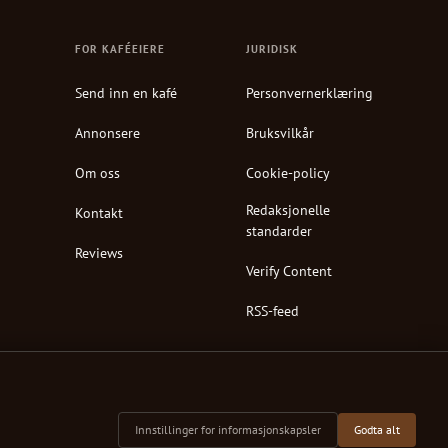
FOR KAFÉEIERE
JURIDISK
Send inn en kafé
Personvernerklæring
Annonsere
Bruksvilkår
Om oss
Cookie-policy
Redaksjonelle
Kontakt
standarder
Reviews
Verify Content
RSS-feed
Innstillinger for informasjonskapsler
Godta alt