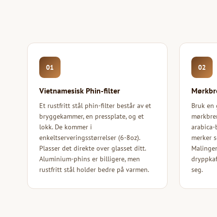
01
02
Vietnamesisk Phin-filter
Mørkbr
Et rustfritt stål phin-filter består av et
Bruk en 
bryggekammer, en pressplate, og et
mørkbren
lokk. De kommer i
arabica-
enkeltserveringsstørrelser (6-8oz).
merker s
Plasser det direkte over glasset ditt.
Malingen
Aluminium-phins er billigere, men
dryppkaf
rustfritt stål holder bedre på varmen.
seg.