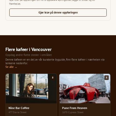
fremhevet.
Gjør krav på denne oppføringen
Flere kafeer i Vancouver
Oppdag andre flotte steder i området
Denne kafeen er en del av vår kuraterte byguide, finn flere kafeer i nærheten via
lenkene nedenfor.
Se alle →
8
8
Nine Bar Coffee
Pane From Heaven
477 Davie Street
1670 Cypress Street