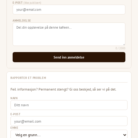
E-POST
(ikke publisert)
ANMELDELSE
0
/ 2000
Send inn anmeldelse
RAPPORTER ET PROBLEM
Feil informasjon? Permanent stengt? Gi oss beskjed, så ser vi på det.
NAVN
E-POST
EMNE