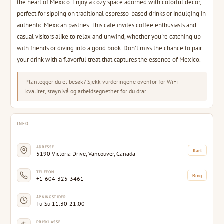
the heart of Mexico. Enjoy a cozy space adorned with colorful decor,
perfect for sipping on traditional espresso-based drinks or indulging in
authentic Mexican pastries. This cafe invites coffee enthusiasts and
casual visitors alike to relax and unwind, whether you're catching up
with friends or diving into a good book. Don't miss the chance to pair
your drink with a flavorful treat that captures the essence of Mexico.
Planlegger du et besøk? Sjekk vurderingene ovenfor for WiFi-
kvalitet, støynivå og arbeidsegnethet før du drar.
INFO
ADRESSE
Kart
5190 Victoria Drive, Vancouver, Canada
TELEFON
Ring
+1-604-325-3461
ÅPNINGSTIDER
Tu-Su 11:30-21:00
PRISKLASSE