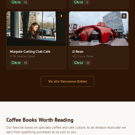
8/10
$$
8/10
$
8
8
Marpole Curling Club Cafe
JJ Bean
8730 Heather Street
402 Davie Street
8/10
$$
8/10
$$
Vis alle Vancouver Kafeer
Coffee Books Worth Reading
Our favorite books on specialty coffee and cafe culture. As an Amazon Associate we
earn from qualifying purchases at no cost to you.