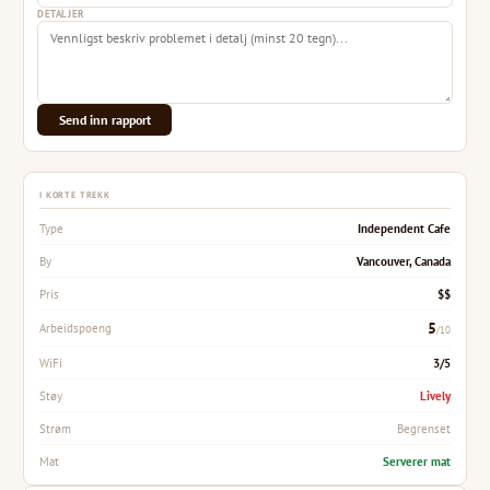
DETALJER
Send inn rapport
I KORTE TREKK
Independent Cafe
Type
Vancouver, Canada
By
$$
Pris
5
Arbeidspoeng
/10
3/5
WiFi
Lively
Støy
Begrenset
Strøm
Serverer mat
Mat