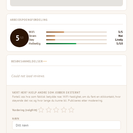
ARBEIDSPOENGFORDELING
WiFi
3/5
5
Strøm
Nei
/10
Støy
Lively
Helhetlig
5/10
BESØKSANMELDELSER
Could not load reviews.
VÆRT HER? HJELP ANDRE SOM JOBBER EKSTERNT
Fortell oss hva som faktisk betydde noe: WiFi-hastighet, om du fant en stikkontakt, hvor
støyende det var, og hvor lenge du kunne bli. Publiseres etter moderering.
Vurdering (valgfritt)
NAVN