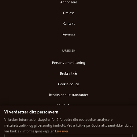
Annonsere
Om oss
Kontakt
Reviews
JURIDISK
Personvernerklæring
Bruksvilkår
Cookie-policy
Redaksjonelle standarder
Verify Content
Vi verdsetter ditt personvern
RSS-feed
Vi bruker informasjonskapsler for å forbedre din opplevelse, analysere
nettstedstrafikk og gi personlig innhold. Ved å klikke på 'Godta alt', samtykker du til
vår bruk av informasjonskapsler.
Lær mer