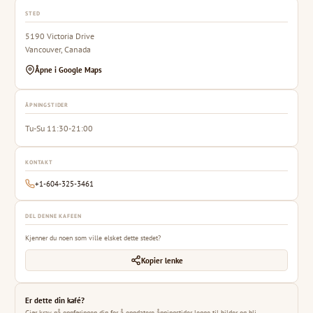
STED
5190 Victoria Drive
Vancouver, Canada
Åpne i Google Maps
ÅPNINGSTIDER
Tu-Su 11:30-21:00
KONTAKT
+1-604-325-3461
DEL DENNE KAFEEN
Kjenner du noen som ville elsket dette stedet?
Kopier lenke
Er dette din kafé?
Gjør krav på oppføringen din for å oppdatere åpningstider, legge til bilder og bli