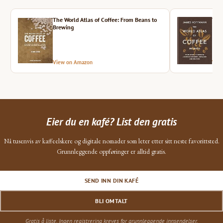
The World Atlas of Coffee: From Beans to
The 
Brewing
View on Amazon
Vie
Eier du en kafé? List den gratis
Nå tusenvis av kaffeelskere og digitale nomader som leter etter sitt neste favorittsted.
Grunnleggende oppføringer er alltid gratis.
SEND INN DIN KAFÉ
BLI OMTALT
Gratis å liste. Ingen registrering kreves for grunnleggende innsendelser.