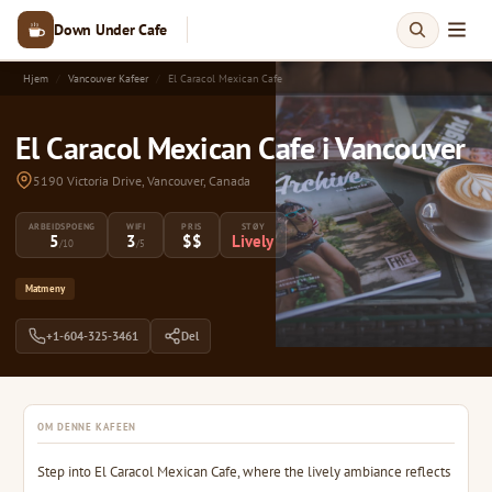
Down Under Cafe
Hjem
Vancouver Kafeer
El Caracol Mexican Cafe
El Caracol Mexican Cafe i Vancouver
5190 Victoria Drive, Vancouver, Canada
ARBEIDSPOENG
WIFI
PRIS
STØY
5
3
$$
Lively
/10
/5
Matmeny
+1-604-325-3461
Del
OM DENNE KAFEEN
Step into El Caracol Mexican Cafe, where the lively ambiance reflects