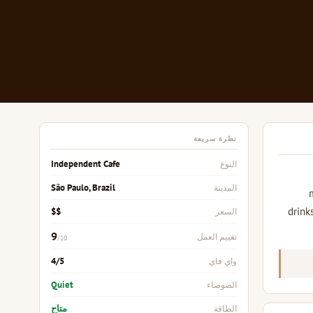
نظرة سريعة
Independent Cafe
النوع
São Paulo, Brazil
المدينة
drink
$$
السعر
9
تقييم العمل
/10
4/5
واي فاي
Quiet
الضوضاء
متاح
الطاقة