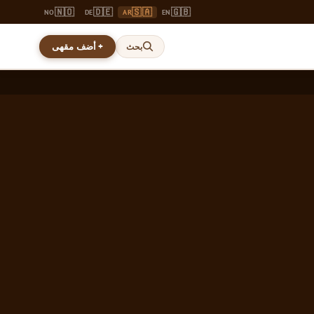
🇳🇴
🇩🇪
🇸🇦
🇬🇧
NO
DE
AR
EN
+ أضف مقهى
بحث