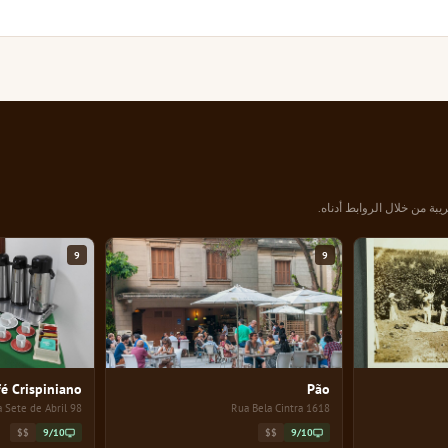
يبة من خلال الروابط أدناه.
9
9
fé Crispiniano
Pão
98 Rua Sete de Abril
1618 Rua Bela Cintra
$$
9/10
$$
9/10