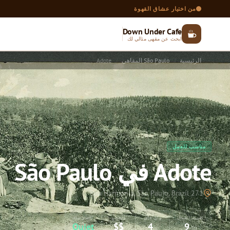
من اختيار عشاق القهوة
Down Under Cafe
ابحث عن مقهى مثالي لك
الرئيسية
São Paulo المقاهي
Adote
مناسب للعمل
Adote في São Paulo
271 Rua Harmonia, São Paulo, Brazil
تقييم العمل
واي فاي
السعر
الضوضاء
Quiet
$$
4
9
/5
/10