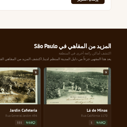
المزيد من المقاهي في São Paulo
اكتشف أماكن رائعة أخرى في المنطقة
يعد هذا المقهى جزءاً من دليل المدينة المنظم لدينا, اكتشف المزيد من المقاهي القر
9
9
Jardin Cafeteria
Lá de Minas
494 Rua General Jardim
1170 Rua Califórnia
$$$
9/10
$
9/10