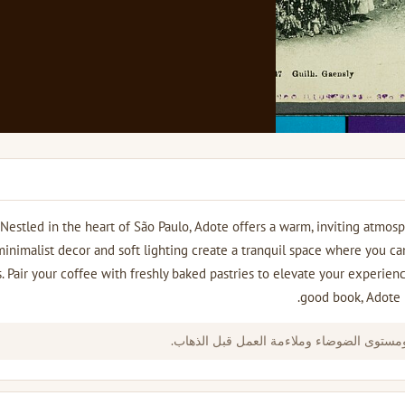
Nestled in the heart of São Paulo, Adote offers a warm, inviting atmosp
minimalist decor and soft lighting create a tranquil space where you c
s. Pair your coffee with freshly baked pastries to elevate your experien
good book, Adote i
ومستوى الضوضاء وملاءمة العمل قبل الذهاب.