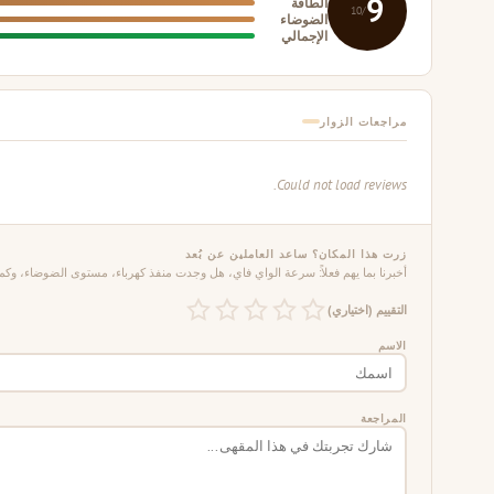
9
الطاقة
/10
الضوضاء
الإجمالي
مراجعات الزوار
Could not load reviews.
زرت هذا المكان؟ ساعد العاملين عن بُعد
أخبرنا بما يهم فعلاً: سرعة الواي فاي، هل وجدت منفذ كهرباء، مستوى الضوضاء، وكم 
التقييم (اختياري)
الاسم
المراجعة