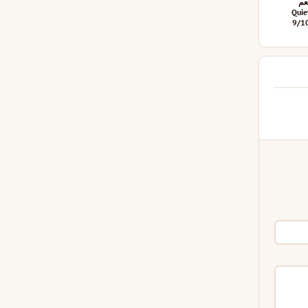
عم
Quie
9/1