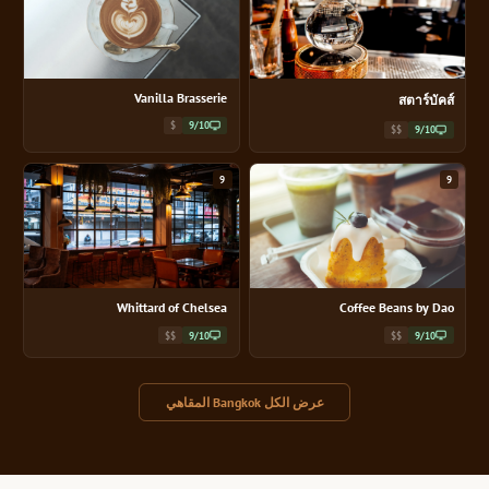
Vanilla Brasserie
สตาร์บัคส์
$
9/10
$$
9/10
9
9
Whittard of Chelsea
Coffee Beans by Dao
$$
9/10
$$
9/10
عرض الكل Bangkok المقاهي