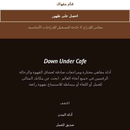
قدّم مقهاك
احصل على ظهور
مجاني للإدراج. لا حاجة للتسجيل للإدراجات الأساسية.
Down Under Cafe
أدلة مقاهي مختارة ومراجعات صادقة لعشاق القهوة والرحالة
الرقميين في جميع أنحاء العالم - ابحث عن مكانك المثالي
للعمل أو اللقاء أو ببساطة للاستمتاع بقهوة رائعة.
اكتشف
أدلة المدن
صديق للعمل