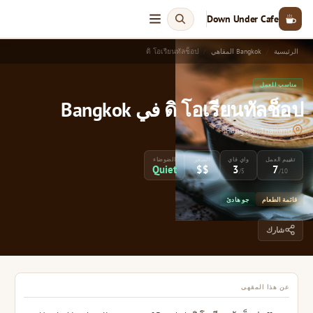
Down Under Cafe
الرئيسية
Bangkok المقاهي
ดิ โอเรียนทัลช็อป
مناسب للعمل
ดิ โอเรียนทัลช็อป في Bangkok
Bangkok, Thailand
تقييم العمل
واي فاي
السعر
الضوضاء
Quiet
$$
3
7
/5
/10
قائمة الطعام
جو هادئ
شارك
عن هذا المقهى