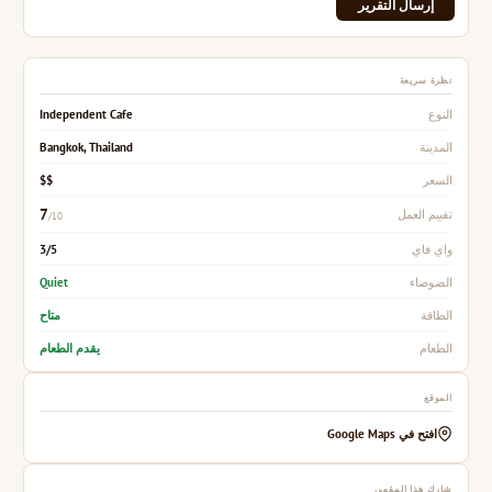
إرسال التقرير
نظرة سريعة
Independent Cafe
النوع
Bangkok, Thailand
المدينة
$$
السعر
7
تقييم العمل
/10
3/5
واي فاي
Quiet
الضوضاء
متاح
الطاقة
يقدم الطعام
الطعام
الموقع
افتح في Google Maps
شارك هذا المقهى