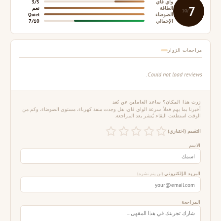
واي فاي
3/5
7
الطاقة
نعم
/10
الضوضاء
Quiet
الإجمالي
7/10
مراجعات الزوار
Could not load reviews.
زرت هذا المكان؟ ساعد العاملين عن بُعد
أخبرنا بما يهم فعلاً: سرعة الواي فاي، هل وجدت منفذ كهرباء، مستوى الضوضاء، وكم من
الوقت استطعت البقاء. يُنشر بعد المراجعة.
التقييم (اختياري)
الاسم
البريد الإلكتروني
(لن يتم نشره)
المراجعة