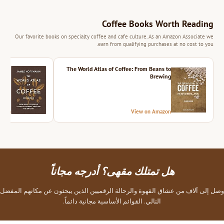
Coffee Books Worth Reading
Our favorite books on specialty coffee and cafe culture. As an Amazon Associate we
earn from qualifying purchases at no cost to you.
ition
The World Atlas of Coffee: From Beans to
Brewing
azon
View on Amazon
هل تمتلك مقهى؟ أدرجه مجاناً
وصل إلى آلاف من عشاق القهوة والرحالة الرقميين الذين يبحثون عن مكانهم المفضل
التالي. القوائم الأساسية مجانية دائماً.