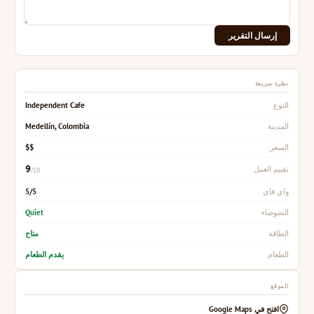
إرسال التقرير
نظرة سريعة
Independent Cafe
النوع
Medellín, Colombia
المدينة
$$
السعر
9
تقييم العمل
/10
5/5
واي فاي
Quiet
الضوضاء
متاح
الطاقة
يقدم الطعام
الطعام
الموقع
افتح في Google Maps