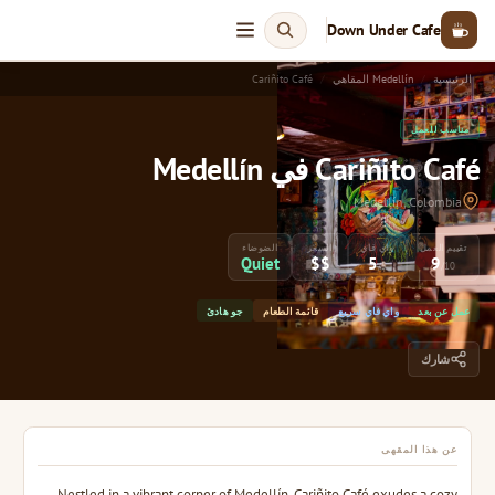
Down Under Cafe
الرئيسية
Medellín المقاهي
Cariñito Café
مناسب للعمل
Cariñito Café في Medellín
Medellín, Colombia
تقييم العمل
واي فاي
السعر
الضوضاء
Quiet
$$
5
9
/5
/10
عمل عن بعد
واي فاي سريع
قائمة الطعام
جو هادئ
شارك
عن هذا المقهى
Nestled in a vibrant corner of Medellín, Cariñito Café exudes a cozy