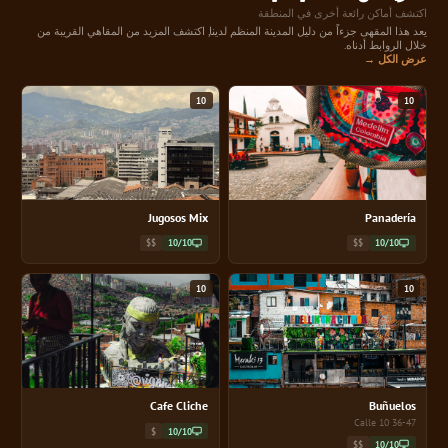
اكتشف أماكن رائعة أخرى في المنطقة
يعد هذا المقهى جزءاً من دليل المدينة المنظم لدينا, اكتشف المزيد من المقاهي القريبة من
خلال الروابط أدناه.
عرض الكل →
10
10
Jugosos Mix
Panadería
$$
10/10
$$
10/10
10
10
Cafe Cliche
Buñuelos
36-47 Calle 10
$
10/10
$$
10/10