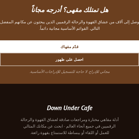
هل تمتلك مقهى؟ أدرجه مجاناً
وصل إلى آلاف من عشاق القهوة والرحالة الرقميين الذين يبحثون عن مكانهم المفضل
التالي. القوائم الأساسية مجانية دائماً.
قدّم مقهاك
احصل على ظهور
مجاني للإدراج. لا حاجة للتسجيل للإدراجات الأساسية.
Down Under Cafe
أدلة مقاهي مختارة ومراجعات صادقة لعشاق القهوة والرحالة
الرقميين في جميع أنحاء العالم - ابحث عن مكانك المثالي
للعمل أو اللقاء أو ببساطة للاستمتاع بقهوة رائعة.