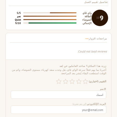
تفاصيل تقييم العمل
واي فاي
5/5
9
الطاقة
نعم
/10
الضوضاء
Quiet
الإجمالي
9/10
مراجعات الزوار
Could not load reviews.
زرت هذا المكان؟ ساعد العاملين عن بُعد
أخبرنا بما يهم فعلاً: سرعة الواي فاي، هل وجدت منفذ كهرباء، مستوى الضوضاء، وكم من
الوقت استطعت البقاء. يُنشر بعد المراجعة.
التقييم (اختياري)
الاسم
البريد الإلكتروني
(لن يتم نشره)