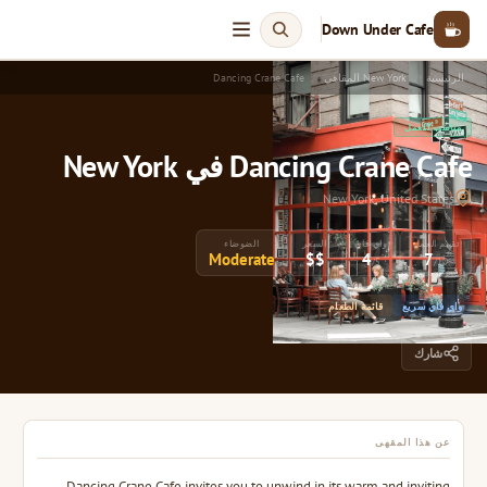
Down Under Cafe
الرئيسية
New York المقاهي
Dancing Crane Cafe
مناسب للعمل
Dancing Crane Cafe في New York
New York, United States
تقييم العمل
واي فاي
السعر
الضوضاء
Moderate
$$
4
7
/5
/10
واي فاي سريع
قائمة الطعام
شارك
عن هذا المقهى
Dancing Crane Cafe invites you to unwind in its warm and inviting