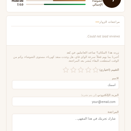
الضوضاء
Moderate
الإجمالي
7/10
مراجعات الزوار
Could not load reviews.
زرت هذا المكان؟ ساعد العاملين عن بُعد
أخبرنا بما يهم فعلاً: سرعة الواي فاي، هل وجدت منفذ كهرباء، مستوى الضوضاء، وكم من
الوقت استطعت البقاء. يُنشر بعد المراجعة.
التقييم (اختياري)
الاسم
البريد الإلكتروني
(لن يتم نشره)
المراجعة