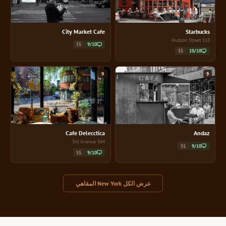
City Market Cafe
Starbucks
518 Hudson Street
$$
9/10
$$
10/10
9
9
Cafe Delecctica
Andaz
564 3rd Avenue
$$
9/10
$$
9/10
عرض الكل New York المقاهي