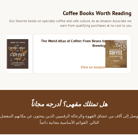
Coffee Books Worth Reading
Our favorite books on specialty coffee and cafe culture. As an Amazon Associate we
earn from qualifying purchases at no cost to you.
ition
The World Atlas of Coffee: From Beans to
Brewing
azon
View on Amazon
هل تمتلك مقهى؟ أدرجه مجاناً
وصل إلى آلاف من عشاق القهوة والرحالة الرقميين الذين يبحثون عن مكانهم المفضل
التالي. القوائم الأساسية مجانية دائماً.