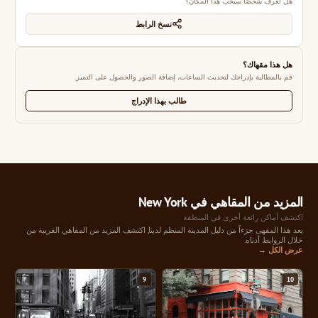
هل تعرف شخصًا سيحب هذا المكان؟
نسخ الرابط
هل هذا مقهاك؟
قم بالمطالبة بإدراجك لتحديث الساعات، إضافة الصور والحصول على التميز.
طالب بهذا الإدراج
المزيد من المقاهي في New York
اكتشف أماكن رائعة أخرى في المنطقة
يعد هذا المقهى جزءاً من دليل المدينة المنظم لدينا, اكتشف المزيد من المقاهي القريبة من
خلال الروابط أدناه.
عرض الكل →
9
10