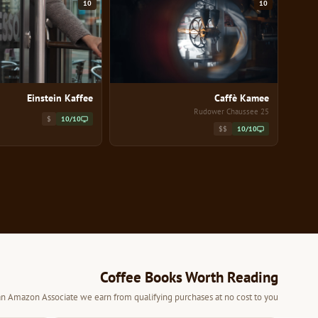
10
10
Einstein Kaffee
Caffè Kamee
25 Rudower Chaussee
$
10/10
$$
10/10
Coffee Books Worth Reading
 an Amazon Associate we earn from qualifying purchases at no cost to you.