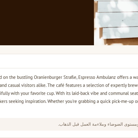
d on the bustling Oranienburger Straße, Espresso Ambulanz offers a wa
and casual visitors alike. The café features a selection of expertly brew
ifully with your favorite cup. With its laid-back vibe and communal seati
ers seeking inspiration. Whether you're grabbing a quick pick-me-up or 
ومستوى الضوضاء وملاءمة العمل قبل الذهاب.