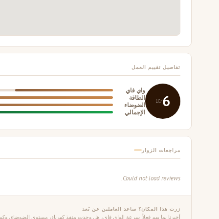
تفاصيل تقييم العمل
واي فاي
6
الطاقة
/10
الضوضاء
الإجمالي
مراجعات الزوار
Could not load reviews.
زرت هذا المكان؟ ساعد العاملين عن بُعد
أخبرنا بما يهم فعلاً: سرعة الواي فاي، هل وجدت منفذ كهرباء، مستوى الضوضاء، وكم 