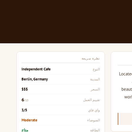
نظرة سريعة
Independent Cafe
النوع
Locate
Berlin, Germany
المدينة
beaut
$$$
السعر
work
6
تقييم العمل
/10
3/5
واي فاي
Moderate
الضوضاء
متاح
الطاقة