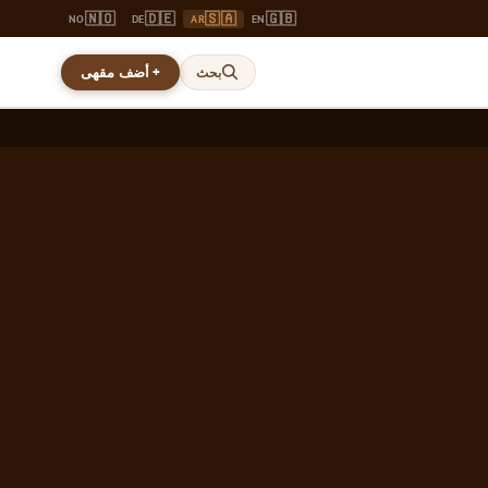
🇳🇴
🇩🇪
🇸🇦
🇬🇧
NO
DE
AR
EN
+ أضف مقهى
بحث