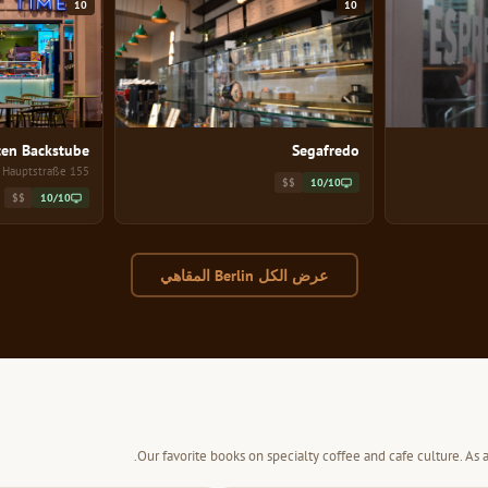
10
10
ten Backstube
Segafredo
155 Hauptstraße
$$
10/10
$$
10/10
عرض الكل Berlin المقاهي
Our favorite books on specialty coffee and cafe culture. As