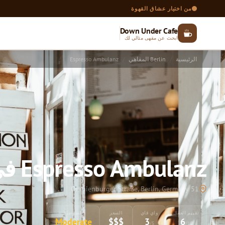
من اختيار عشاق القهوة
Down Under Cafe
ابحث عن مقهى مثالي لك
الرئيسية
Berlin المقاهي
Espresso Ambulanz
Espresso Ambulanz في Berlin
51 Oranienburger Straße, Berlin, Germany
تقييم العمل
واي فاي
السعر
الضوضاء
Moderate
$$$
3
6
/5
/10