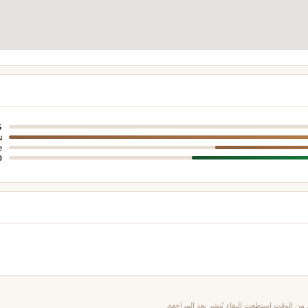
5
ن
e
0
من الوقت استطعت البقاء. يُنشر بعد المراجعة.