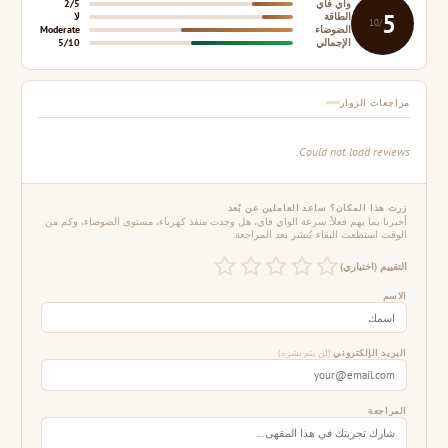
واي فاي
2/5
5
الطاقة
لا
/10
الضوضاء
Moderate
الإجمالي
5/10
مراجعات الزوار
Could not load reviews.
زرت هذا المكان؟ ساعد العاملين عن بُعد
أخبرنا بما يهم فعلاً: سرعة الواي فاي، هل وجدت منفذ كهرباء، مستوى الضوضاء، وكم من
الوقت استطعت البقاء. يُنشر بعد المراجعة.
التقييم (اختياري)
الاسم
البريد الإلكتروني
(لن يتم نشره)
المراجعة