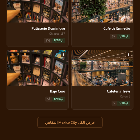
Patisserie Dominique
Café de Enmedio
157 Chiapas
$$
8/10
$$$
8/10
8
8
Bajo Cero
Cafetería Trevi
1 Colón
$$
8/10
$
8/10
عرض الكل Mexico City المقاهي