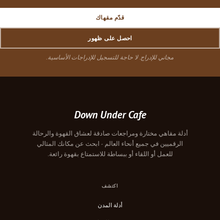
قدّم مقهاك
احصل على ظهور
مجاني للإدراج. لا حاجة للتسجيل للإدراجات الأساسية.
Down Under Cafe
أدلة مقاهي مختارة ومراجعات صادقة لعشاق القهوة والرحالة
الرقميين في جميع أنحاء العالم - ابحث عن مكانك المثالي
للعمل أو اللقاء أو ببساطة للاستمتاع بقهوة رائعة.
اكتشف
أدلة المدن