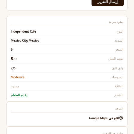
إرسال التقرير
نظرة سريعة
Independent Cafe
النوع
Mexico City, Mexico
المدينة
$
السعر
5
تقييم العمل
/10
2/5
واي فاي
Moderate
الضوضاء
محدود
الطاقة
يقدم الطعام
الطعام
الموقع
افتح في Google Maps
شارك هذا المقهى