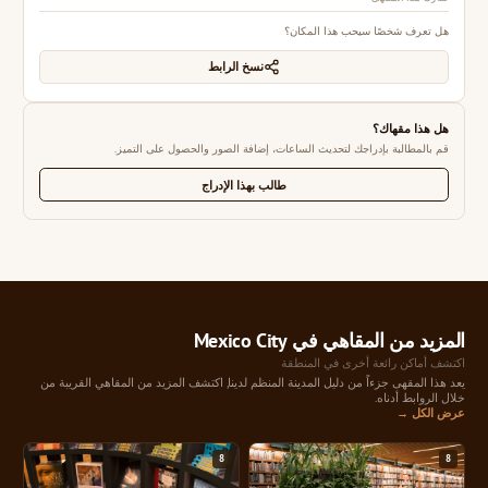
هل تعرف شخصًا سيحب هذا المكان؟
نسخ الرابط
هل هذا مقهاك؟
قم بالمطالبة بإدراجك لتحديث الساعات، إضافة الصور والحصول على التميز.
طالب بهذا الإدراج
المزيد من المقاهي في Mexico City
اكتشف أماكن رائعة أخرى في المنطقة
يعد هذا المقهى جزءاً من دليل المدينة المنظم لدينا, اكتشف المزيد من المقاهي القريبة من
خلال الروابط أدناه.
عرض الكل →
8
8