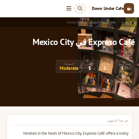
Down Under Cafe
الرئيسية
Mexico City المقاهي
Expreso Café
Expreso Café في Mexico City
Mexico City, Mexico
تقييم العمل
واي فاي
السعر
الضوضاء
Moderate
$
2
5
/5
/10
قائمة الطعام
شارك
عن هذا المقهى
Nestled in the heart of Mexico City, Expreso Café offers a lively