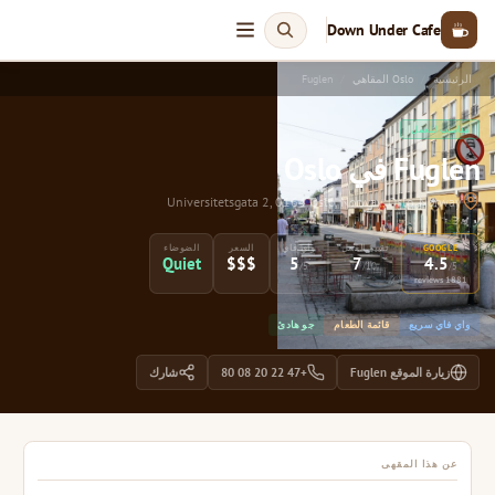
Down Under Cafe
الرئيسية
Oslo المقاهي
Fuglen
مناسب للعمل
Fuglen في Oslo
Universitetsgata 2, 0164 Oslo, Norway, Oslo, Norway
GOOGLE
تقييم العمل
واي فاي
السعر
الضوضاء
Quiet
$$$
5
7
4.5
/5
/10
/5
1881 reviews
واي فاي سريع
قائمة الطعام
جو هادئ
زيارة الموقع Fuglen
+47 22 20 08 80
شارك
عن هذا المقهى