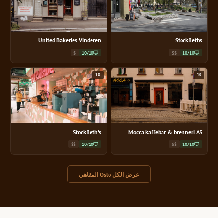
United Bakeries Vinderen
Stockfleths
$
10/10
$$
10/10
10
10
Stockfleth's
Mocca kaffebar & brenneri AS
$$
10/10
$$
10/10
عرض الكل Oslo المقاهي