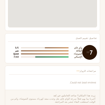
تفاصيل تقييم العمل
واي فاي
5/5
7
الطاقة
نعم
/10
الضوضاء
Quiet
الإجمالي
7/10
مراجعات الزوار
Could not load reviews.
زرت هذا المكان؟ ساعد العاملين عن بُعد
أخبرنا بما يهم فعلاً: سرعة الواي فاي، هل وجدت منفذ كهرباء، مستوى الضوضاء، وكم من
الوقت استطعت البقاء. يُنشر بعد المراجعة.