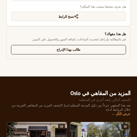
هل تعرف شخصًا سيحب هذا المكان؟
نسخ الرابط
هل هذا مقهاك؟
قم بالمطالبة بإدراجك لتحديث الساعات، إضافة الصور والحصول على التميز.
طالب بهذا الإدراج
المزيد من المقاهي في Oslo
اكتشف أماكن رائعة أخرى في المنطقة
يعد هذا المقهى جزءاً من دليل المدينة المنظم لدينا, اكتشف المزيد من المقاهي القريبة من
خلال الروابط أدناه.
عرض الكل →
10
10