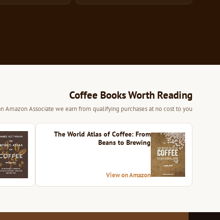
Coffee Books Worth Reading
 an Amazon Associate we earn from qualifying purchases at no cost to you.
The World Atlas of Coffee: From
Beans to Brewing
View on Amazon