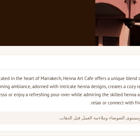
ated in the heart of Marrakech, Henna Art Cafe offers a unique blend of
ing ambiance, adorned with intricate henna designs, creates a cozy ret
sso or enjoy a refreshing pour-over while admiring the skilled henna ar
relax or connect with fri
ومستوى الضوضاء وملاءمة العمل قبل الذهاب.