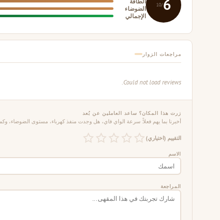
6
الطاقة
/10
الضوضاء
الإجمالي
مراجعات الزوار
Could not load reviews.
زرت هذا المكان؟ ساعد العاملين عن بُعد
أخبرنا بما يهم فعلاً: سرعة الواي فاي، هل وجدت منفذ كهرباء، مستوى الضوضاء، وكم 
التقييم (اختياري)
الاسم
المراجعة