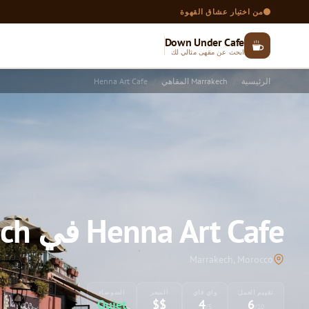
من اختيار عشاق القهوة
Down Under Cafe
ابحث عن مقهى مثالي لك
الرئيسية
Marrakech المقاهي
Henna Art Cafe
Henna Art Cafe في Marrakech
Marrakech, Morocco
تقييم العمل
واي فاي
السعر
الضوضاء
Quiet
$$
4
6
/5
/10