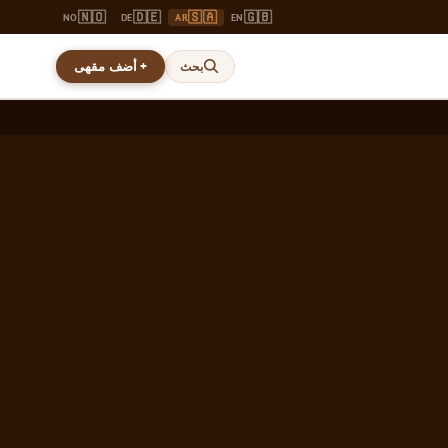
🇳🇴
🇩🇪
🇸🇦
🇬🇧
NO
DE
AR
EN
+ أضف مقهى
بحث