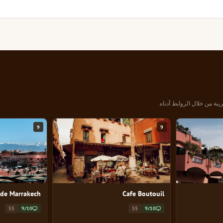
يبة من خلال الروابط أدناه.
9
9
de Marrakech
Cafe Boutouil
$$
9/10
$$
9/10