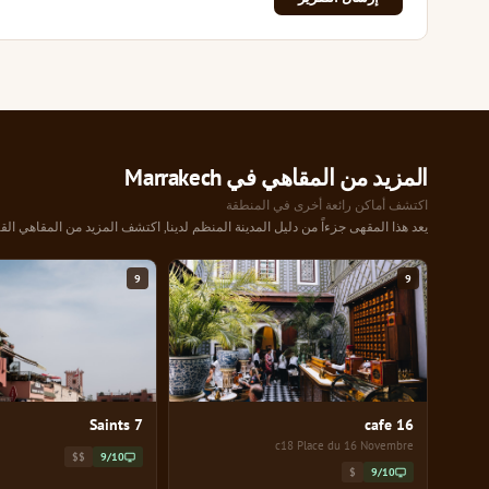
المزيد من المقاهي في Marrakech
اكتشف أماكن رائعة أخرى في المنطقة
يعد هذا المقهى جزءاً من دليل المدينة المنظم لدينا, اكتشف المزيد من المقاهي القر
9
9
7 Saints
16 cafe
c18 Place du 16 Novembre
$$
9/10
$
9/10