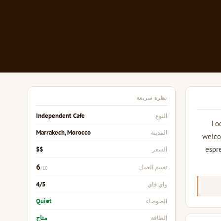
نظرة سريعة
Independent Cafe
النوع
Loc
Marrakech, Morocco
المدينة
welcom
espre
$$
السعر
6
تقييم العمل
/10
4/5
واي فاي
Quiet
الضوضاء
متاح
الطاقة