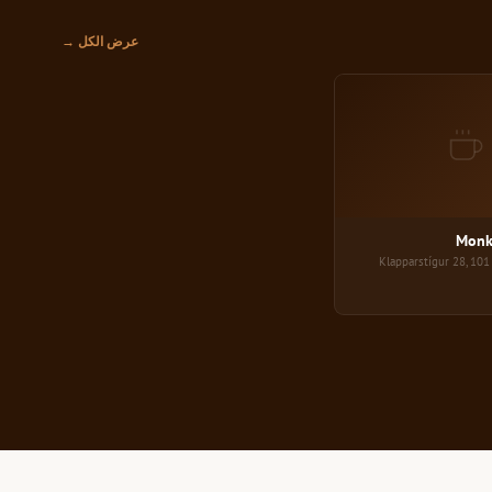
عرض الكل →
Monkeys Reykjavik
R
Monk
Klapparstígur 28, 101 