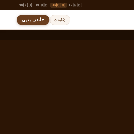
🇳🇴
🇩🇪
🇸🇦
🇬🇧
NO
DE
AR
EN
+ أضف مقهى
بحث