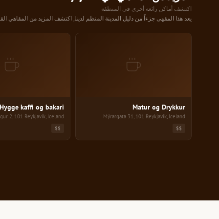
اكتشف أماكن رائعة أخرى في المنطقة
يعد هذا المقهى جزءاً من دليل المدينة المنظم لدينا, اكتشف المزيد من المقاهي القر
kari
Matur og Drykkur
Hygge kaffi og bakari
Matur og Drykkur
gur 2, 101 Reykjavik, Iceland
Mýrargata 31, 101 Reykjavík, Iceland
$$
$$