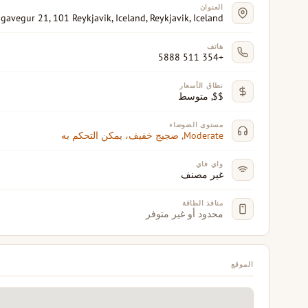
العنوان
gavegur 21, 101 Reykjavik, Iceland, Reykjavik, Iceland
هاتف
+354 511 5888
نطاق الأسعار
$$, متوسط
مستوى الضوضاء
Moderate, ضجيج خفيف، يمكن التحكم به
واي فاي
غير مصنف
منافذ الطاقة
محدود أو غير متوفر
الموقع