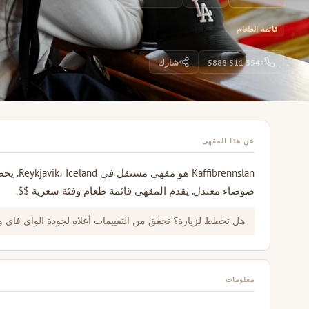
قائمة الطعام
+354 511 5888
شارك
عن هذا المقهى
ضوضاء معتدل. يقدم المقهى قائمة طعام وفئة سعرية $$.
هل تخطط لزيارة؟ تحقق من التقييمات أعلاه لجودة الواي فاي 
معلومات