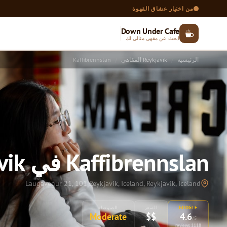
من اختيار عشاق القهوة
Down Under Cafe
ابحث عن مقهى مثالي لك
الرئيسية
Reykjavik المقاهي
Kaffibrennslan
Kaffibrennslan في Reykjavik
Laugavegur 21, 101 Reykjavik, Iceland, Reykjavik, Iceland
GOOGLE
السعر
الضوضاء
Moderate
$$
4.6
/5
1118 reviews