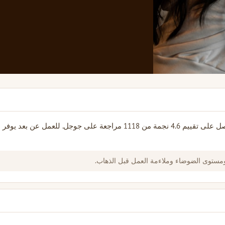
Kaffibrennslan هو مقهى مستقل في Reykjavik، Iceland. يحصل على تقييم 4.6 نجمة من 1118 مراجعة على جوجل. للعم
ومستوى الضوضاء وملاءمة العمل قبل الذهاب.