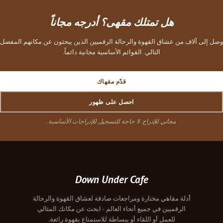
هل تمتلك مقهى؟ أدرجه مجاناً
وصل إلى آلاف من عشاق القهوة والرحالة الرقميين الذين يبحثون عن مكانهم المفضل
التالي. القوائم الأساسية مجانية دائماً.
قدّم مقهاك
احصل على ظهور
مجاني للإدراج. لا حاجة للتسجيل للإدراجات الأساسية.
Down Under Cafe
أدلة مقاهي مختارة ومراجعات صادقة لعشاق القهوة والرحالة
الرقميين في جميع أنحاء العالم - ابحث عن مكانك المثالي
للعمل أو اللقاء أو ببساطة للاستمتاع بقهوة رائعة.