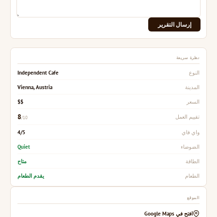
إرسال التقرير
نظرة سريعة
Independent Cafe
النوع
Vienna, Austria
المدينة
$$
السعر
8
تقييم العمل
/10
4/5
واي فاي
Quiet
الضوضاء
متاح
الطاقة
يقدم الطعام
الطعام
الموقع
افتح في Google Maps