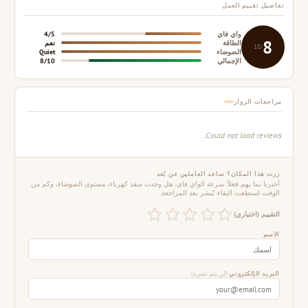
تفاصيل تقييم العمل
واي فاي
4/5
8
الطاقة
نعم
/10
الضوضاء
Quiet
الإجمالي
8/10
مراجعات الزوار
Could not load reviews.
زرت هذا المكان؟ ساعد العاملين عن بُعد
أخبرنا بما يهم فعلاً: سرعة الواي فاي، هل وجدت منفذ كهرباء، مستوى الضوضاء، وكم من
الوقت استطعت البقاء. يُنشر بعد المراجعة.
التقييم (اختياري)
الاسم
البريد الإلكتروني
(لن يتم نشره)