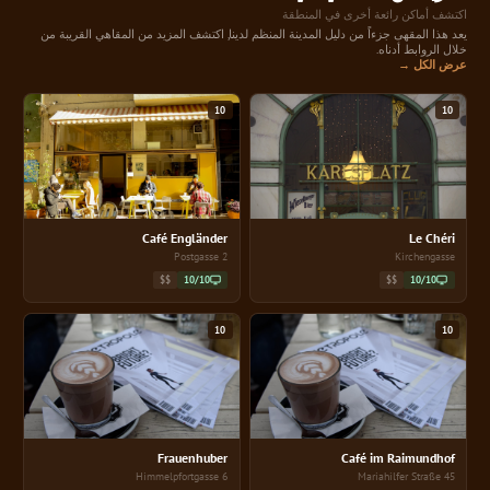
اكتشف أماكن رائعة أخرى في المنطقة
يعد هذا المقهى جزءاً من دليل المدينة المنظم لدينا, اكتشف المزيد من المقاهي القريبة من
خلال الروابط أدناه.
عرض الكل →
10
10
Café Engländer
Le Chéri
2 Postgasse
Kirchengasse
$$
10/10
$$
10/10
10
10
Frauenhuber
Café im Raimundhof
6 Himmelpfortgasse
45 Mariahilfer Straße