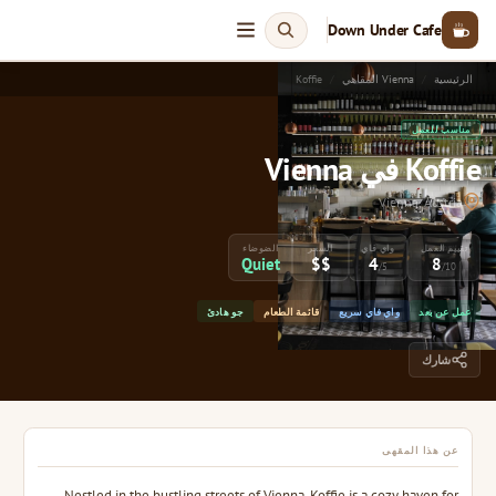
Down Under Cafe
الرئيسية
Vienna المقاهي
Koffie
مناسب للعمل
Koffie في Vienna
Vienna, Austria
تقييم العمل
واي فاي
السعر
الضوضاء
Quiet
$$
4
8
/5
/10
عمل عن بعد
واي فاي سريع
قائمة الطعام
جو هادئ
شارك
عن هذا المقهى
Nestled in the bustling streets of Vienna, Koffie is a cozy haven for