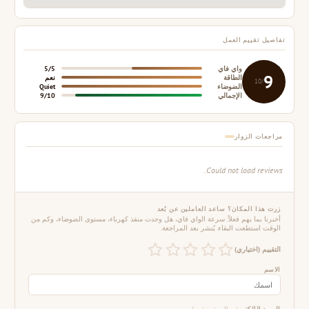
تفاصيل تقييم العمل
واي فاي
5/5
9
الطاقة
نعم
/10
الضوضاء
Quiet
الإجمالي
9/10
مراجعات الزوار
Could not load reviews.
زرت هذا المكان؟ ساعد العاملين عن بُعد
أخبرنا بما يهم فعلاً: سرعة الواي فاي، هل وجدت منفذ كهرباء، مستوى الضوضاء، وكم من
الوقت استطعت البقاء. يُنشر بعد المراجعة.
التقييم (اختياري)
الاسم