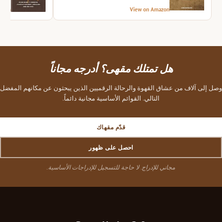
azon
View on Amazon
هل تمتلك مقهى؟ أدرجه مجاناً
وصل إلى آلاف من عشاق القهوة والرحالة الرقميين الذين يبحثون عن مكانهم المفضل
التالي. القوائم الأساسية مجانية دائماً.
قدّم مقهاك
احصل على ظهور
مجاني للإدراج. لا حاجة للتسجيل للإدراجات الأساسية.