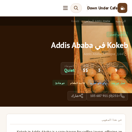
Down Under Cafe
الرئيسية
Addis Ababa المقاهي
Kokeb
مناسب للعمل
Kokeb في Addis Ababa
144, Addis Ababa, Ethiopia
تقييم العمل
واي فاي
السعر
الضوضاء
Quiet
$$
5
9
/5
/10
عمل عن بعد
واي فاي سريع
قائمة الطعام
جو هادئ
+251(0) 911 687 103
شارك
عن هذا المقهى
Kokeb in Addis Ababa is a cozy haven for coffee lovers, offering an