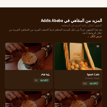
المزيد من المقاهي في Addis Ababa
اكتشف أماكن رائعة أخرى في المنطقة
يعد هذا المقهى جزءاً من دليل المدينة المنظم لدينا, اكتشف المزيد من المقاهي القريبة من
خلال الروابط أدناه.
عرض الكل →
10
10
ቃል ካፌ
Sport Cafe
Omedla Street
$$
10/10
$$$
10/10
10
10