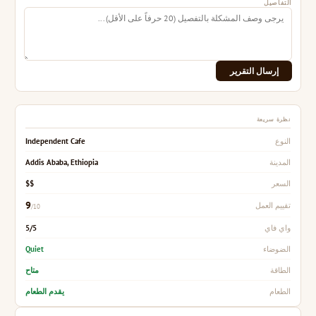
التفاصيل
إرسال التقرير
نظرة سريعة
Independent Cafe
النوع
Addis Ababa, Ethiopia
المدينة
$$
السعر
9
تقييم العمل
/10
5/5
واي فاي
Quiet
الضوضاء
متاح
الطاقة
يقدم الطعام
الطعام