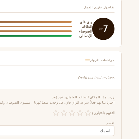
تفاصيل تقييم العمل
واي فاي
7
الطاقة
/10
الضوضاء
الإجمالي
مراجعات الزوار
Could not load reviews.
زرت هذا المكان؟ ساعد العاملين عن بُعد
أخبرنا بما يهم فعلاً: سرعة الواي فاي، هل وجدت منفذ كهرباء، مستوى الضوضاء، وكم 
التقييم (اختياري)
الاسم