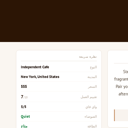
نظرة سريعة
Independent Cafe
النوع
St
New York, United States
المدينة
fragran
Pair y
$$$
السعر
after
7
تقييم العمل
/10
5/5
واي فاي
Quiet
الضوضاء
متاح
الطاقة