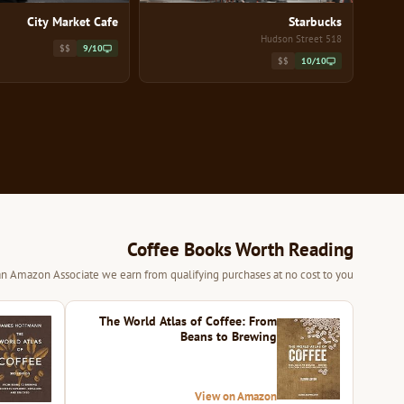
City Market Cafe
Starbucks
518 Hudson Street
$$
9/10
$$
10/10
Coffee Books Worth Reading
 an Amazon Associate we earn from qualifying purchases at no cost to you.
The World Atlas of Coffee: From
Beans to Brewing
View on Amazon