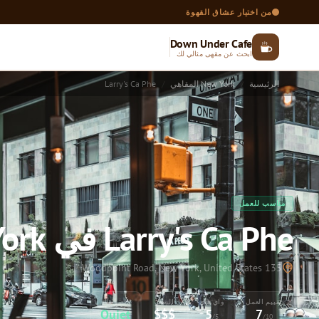
من اختيار عشاق القهوة
Down Under Cafe
ابحث عن مقهى مثالي لك
الرئيسية
New York المقاهي
Larry's Ca Phe
مناسب للعمل
Larry's Ca Phe في New York
135 Woodpoint Road, New York, United States
تقييم العمل
واي فاي
السعر
الضوضاء
Quiet
$$$
5
7
/5
/10