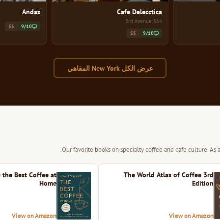
Andaz
Cafe Delecctica
564 3rd Avenue
$$
9/10
$$
9/10
عرض الكل New York المقاهي
Our favorite books on specialty coffee and cafe culture. As
the Best Coffee at
The World Atlas of Coffee 3rd
Home
Edition
View on Amazon
View on Amazon