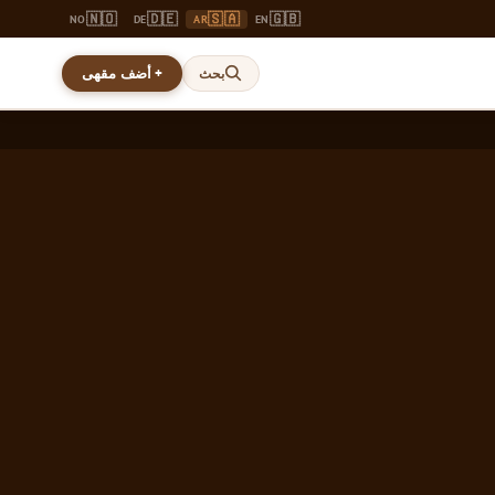
🇳🇴
🇩🇪
🇸🇦
🇬🇧
NO
DE
AR
EN
+ أضف مقهى
بحث