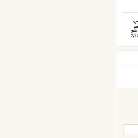
5/
عم
Quie
7/1