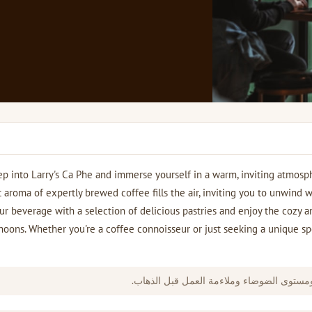
ep into Larry's Ca Phe and immerse yourself in a warm, inviting atmosp
t aroma of expertly brewed coffee fills the air, inviting you to unwind w
our beverage with a selection of delicious pastries and enjoy the cozy 
noons. Whether you're a coffee connoisseur or just seeking a unique spo
ومستوى الضوضاء وملاءمة العمل قبل الذهاب.