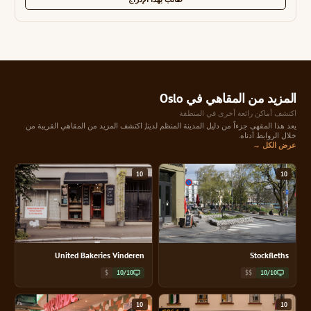
المزيد من المقاهي في Oslo
اكتشف أماكن رائعة أخرى في المنطقة
يعد هذا المقهى جزءاً من دليل المدينة المنظم لدينا, اكتشف المزيد من المقاهي القريبة من
خلال الروابط أدناه.
عرض الكل →
10
10
United Bakeries Vinderen
Stockfleths
$
10/10
$$
10/10
10
10