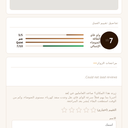
تفاصيل تقييم العمل
واي فاي
3/5
7
الطاقة
نعم
/10
الضوضاء
Quiet
الإجمالي
7/10
مراجعات الزوار
Could not load reviews.
زرت هذا المكان؟ ساعد العاملين عن بُعد
أخبرنا بما يهم فعلاً: سرعة الواي فاي، هل وجدت منفذ كهرباء، مستوى الضوضاء، وكم من
الوقت استطعت البقاء. يُنشر بعد المراجعة.
التقييم (اختياري)
الاسم