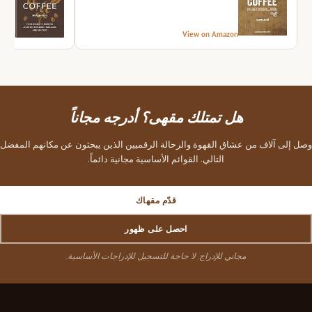
azon
View on Amazon
هل تمتلك مقهى؟ أدرجه مجاناً
وصل إلى آلاف من عشاق القهوة والرحالة الرقميين الذين يبحثون عن مكانهم المفضل
التالي. القوائم الأساسية مجانية دائماً.
قدّم مقهاك
احصل على ظهور
مجاني للإدراج. لا حاجة للتسجيل للإدراجات الأساسية.