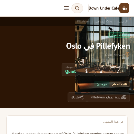
Down Under Cafe
الرئيسية
Oslo المقاهي
Pillefyken
مناسب للعمل
Pillefyken في Oslo
Oslo, Norway
تقييم العمل
واي فاي
السعر
الضوضاء
Quiet
$
3
7
/5
/10
قائمة الطعام
جو هادئ
زيارة الموقع Pillefyken
شارك
عن هذا المقهى
Nestled in the vibrant streets of Oslo, Pillefyken exudes a cozy charm