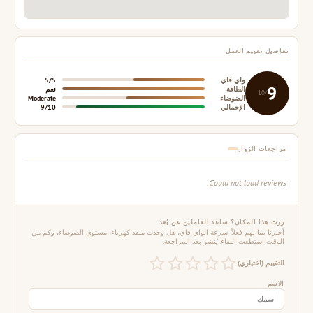
تفاصيل تقييم العمل
واي فاي
5/5
9
الطاقة
نعم
/10
الضوضاء
Moderate
الإجمالي
9/10
مراجعات الزوار
Could not load reviews.
زرت هذا المكان؟ ساعد العاملين عن بُعد
أخبرنا بما يهم فعلاً: سرعة الواي فاي، هل وجدت منفذ كهرباء، مستوى الضوضاء، وكم من
الوقت استطعت البقاء. يُنشر بعد المراجعة.
التقييم (اختياري)
الاسم