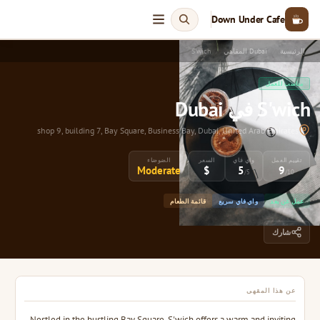
Down Under Cafe
الرئيسية
Dubai المقاهي
S'wich
مناسب للعمل
S'wich في Dubai
shop 9, building 7, Bay Square, Business Bay, Dubai, United Arab Emirates
تقييم العمل
واي فاي
السعر
الضوضاء
Moderate
$
5
9
/5
/10
عمل عن بعد
واي فاي سريع
قائمة الطعام
شارك
عن هذا المقهى
Nestled in the bustling Bay Square, S'wich offers a warm and inviting