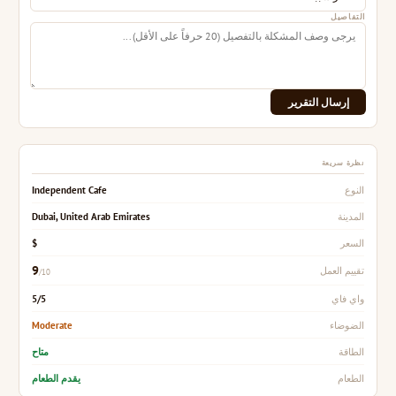
التفاصيل
إرسال التقرير
نظرة سريعة
Independent Cafe
النوع
Dubai, United Arab Emirates
المدينة
$
السعر
9
تقييم العمل
/10
5/5
واي فاي
Moderate
الضوضاء
متاح
الطاقة
يقدم الطعام
الطعام