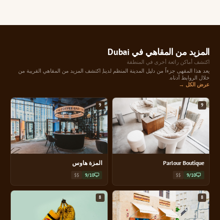
المزيد من المقاهي في Dubai
اكتشف أماكن رائعة أخرى في المنطقة
يعد هذا المقهى جزءاً من دليل المدينة المنظم لدينا, اكتشف المزيد من المقاهي القريبة من
خلال الروابط أدناه.
عرض الكل →
9
9
Parlour Boutique
المزة هاوس
$$
9/10
$$
9/10
8
8