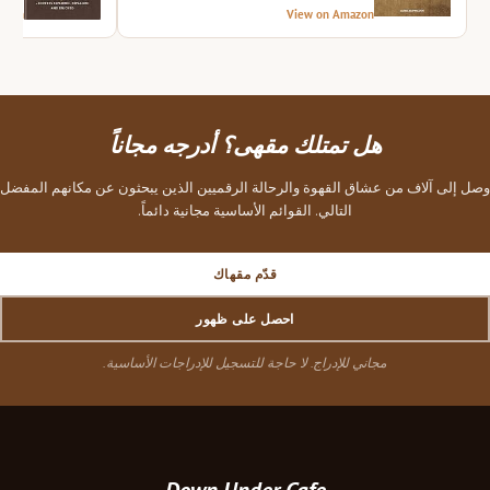
azon
View on Amazon
هل تمتلك مقهى؟ أدرجه مجاناً
وصل إلى آلاف من عشاق القهوة والرحالة الرقميين الذين يبحثون عن مكانهم المفضل
التالي. القوائم الأساسية مجانية دائماً.
قدّم مقهاك
احصل على ظهور
مجاني للإدراج. لا حاجة للتسجيل للإدراجات الأساسية.