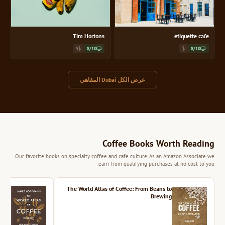
Tim Hortons
etiquette cafe
$$
8/10
$
8/10
عرض الكل Dubai المقاهي
Coffee Books Worth Reading
Our favorite books on specialty coffee and cafe culture. As an Amazon Associate we
earn from qualifying purchases at no cost to you.
ition
The World Atlas of Coffee: From Beans to
Brewing