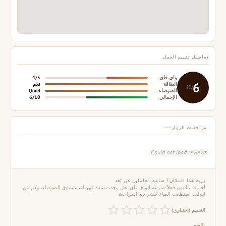
تفاصيل تقييم العمل
واي فاي
4/5
6
الطاقة
نعم
/10
الضوضاء
Quiet
الإجمالي
6/10
مراجعات الزوار
Could not load reviews.
زرت هذا المكان؟ ساعد العاملين عن بُعد
أخبرنا بما يهم فعلاً: سرعة الواي فاي، هل وجدت منفذ كهرباء، مستوى الضوضاء، وكم من
الوقت استطعت البقاء. يُنشر بعد المراجعة.
التقييم (اختياري)
الاسم