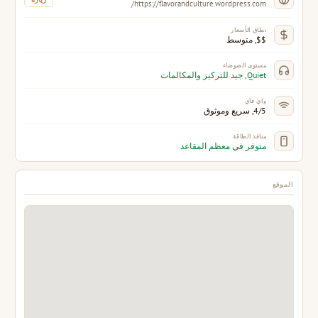
https://flavorandculture.wordpress.com/
نطاق الأسعار
$$, متوسط
مستوى الضوضاء
Quiet, جيد للتركيز والمكالمات
واي فاي
4/5, سريع وموثوق
منافذ الطاقة
متوفر في معظم المقاعد
الموقع