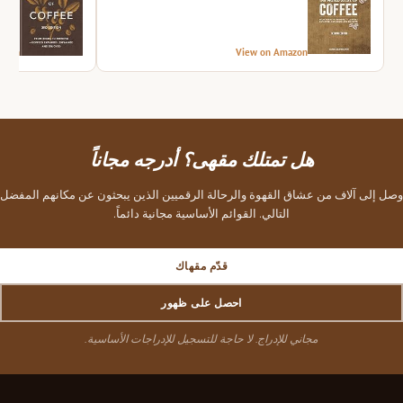
azon
View on Amazon
هل تمتلك مقهى؟ أدرجه مجاناً
وصل إلى آلاف من عشاق القهوة والرحالة الرقميين الذين يبحثون عن مكانهم المفضل
التالي. القوائم الأساسية مجانية دائماً.
قدّم مقهاك
احصل على ظهور
مجاني للإدراج. لا حاجة للتسجيل للإدراجات الأساسية.