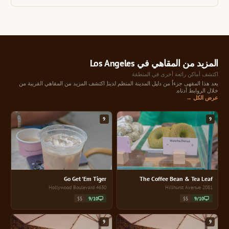
المزيد من المقاهي في Los Angeles
اكتشف أماكن رائعة أخرى في المنطقة
يعد هذا المقهى جزءاً من دليل المدينة المنظم لدينا, اكتشف المزيد من المقاهي القريبة من
خلال الروابط أدناه.
عرض الكل →
9
9
Go Get 'Em Tiger
The Coffee Bean & Tea Leaf
4630 Hollywood Boulevard
2081 Hillhurst Avenue
$$
9/10
$$
9/10
9
9