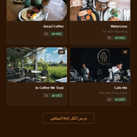
Amari Coffee
Watercress
21A Jalan Batubelig
$$
10/10
$$
10/10
10
10
In Coffee We Trust
Cafe Me
33B Jalan Pulau Kawe
$$
10/10
$$
10/10
عرض الكل Bali المقاهي