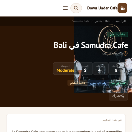
Down Under Cafe
الرئيسية
Bali المقاهي
Samudra Cafe
مناسب للعمل
Samudra Cafe في Bali
Bali, Indonesia
تقييم العمل
واي فاي
السعر
الضوضاء
Moderate
$
4
8
/5
/10
عمل عن بعد
واي فاي سريع
قائمة الطعام
شارك
عن هذا المقهى
At Samudra Cafe, the atmosphere is a harmonious blend of tranquility