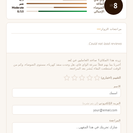
8
الطاقة
نعم
/10
الضوضاء
Moderate
الإجمالي
8/10
مراجعات الزوار
Could not load reviews.
زرت هذا المكان؟ ساعد العاملين عن بُعد
أخبرنا بما يهم فعلاً: سرعة الواي فاي، هل وجدت منفذ كهرباء، مستوى الضوضاء، وكم من
الوقت استطعت البقاء. يُنشر بعد المراجعة.
التقييم (اختياري)
الاسم
البريد الإلكتروني
(لن يتم نشره)
المراجعة