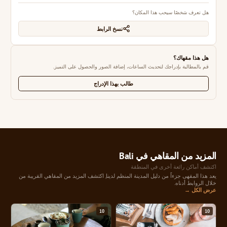
هل تعرف شخصًا سيحب هذا المكان؟
نسخ الرابط
هل هذا مقهاك؟
قم بالمطالبة بإدراجك لتحديث الساعات، إضافة الصور والحصول على التميز.
طالب بهذا الإدراج
المزيد من المقاهي في Bali
اكتشف أماكن رائعة أخرى في المنطقة
يعد هذا المقهى جزءاً من دليل المدينة المنظم لدينا, اكتشف المزيد من المقاهي القريبة من
خلال الروابط أدناه.
عرض الكل →
10
10