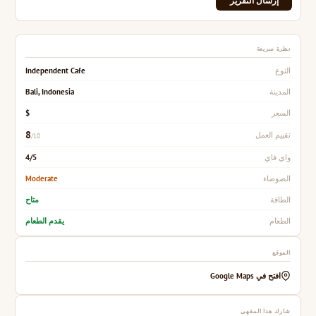
إرسال التقرير
نظرة سريعة
Independent Cafe
النوع
Bali, Indonesia
المدينة
$
السعر
8
تقييم العمل
/10
4/5
واي فاي
Moderate
الضوضاء
متاح
الطاقة
يقدم الطعام
الطعام
الموقع
افتح في Google Maps
شارك هذا المقهى