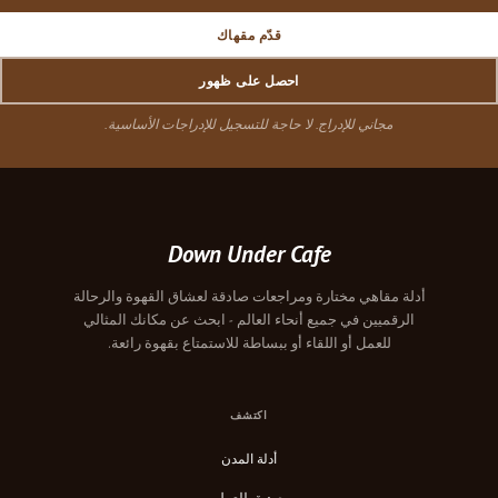
قدّم مقهاك
احصل على ظهور
مجاني للإدراج. لا حاجة للتسجيل للإدراجات الأساسية.
Down Under Cafe
أدلة مقاهي مختارة ومراجعات صادقة لعشاق القهوة والرحالة
الرقميين في جميع أنحاء العالم - ابحث عن مكانك المثالي
للعمل أو اللقاء أو ببساطة للاستمتاع بقهوة رائعة.
اكتشف
أدلة المدن
صديق للعمل