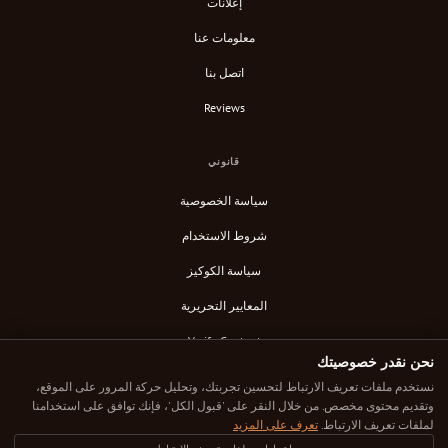
إعلانات
معلومات عنا
اتصل بنا
Reviews
قانوني
سياسة الخصوصية
شروط الاستخدام
سياسة الكوكيز
المعايير التحريرية
Verify Content
نحن نقدر خصوصيتك
خلاصة RSS
نستخدم ملفات تعريف الارتباط لتحسين تجربتك، وتحليل حركة المرور على الموقع،
وتقديم محتوى مخصص. من خلال النقر على 'قبول الكل'، فإنك توافق على استخدامنا
لملفات تعريف الارتباط.
تعرف على المزيد