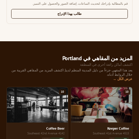
قم بالمطالبة بإدراجك لتحديث الساعات، إضافة الصور والحصول على التميز.
طالب بهذا الإدراج
المزيد من المقاهي في Portland
اكتشف أماكن رائعة أخرى في المنطقة
يعد هذا المقهى جزءاً من دليل المدينة المنظم لدينا, اكتشف المزيد من المقاهي القريبة من
خلال الروابط أدناه.
عرض الكل →
10
10
Coffee Beer
Keeper Coffee
4142 Southeast 42nd Avenue
4515 Southeast 41st Avenue