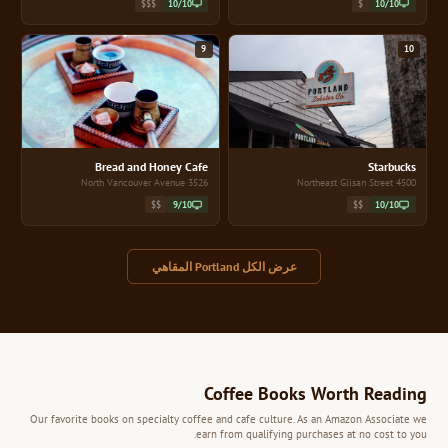
$$$
10/10
$
10/10
9
10
Bread and Honey Cafe
Starbucks
3526 North Vancouver Avenue
4500 Northeast Glisan Street
$$
9/10
$$
10/10
عرض الكل Portland المقاهي
Coffee Books Worth Reading
Our favorite books on specialty coffee and cafe culture. As an Amazon Associate we
earn from qualifying purchases at no cost to you.