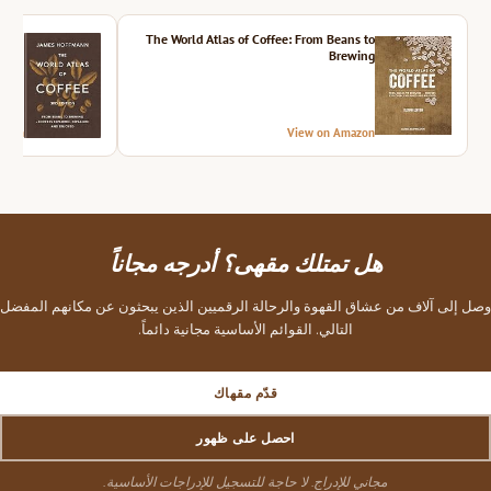
ition
The World Atlas of Coffee: From Beans to
Brewing
azon
View on Amazon
هل تمتلك مقهى؟ أدرجه مجاناً
وصل إلى آلاف من عشاق القهوة والرحالة الرقميين الذين يبحثون عن مكانهم المفضل
التالي. القوائم الأساسية مجانية دائماً.
قدّم مقهاك
احصل على ظهور
مجاني للإدراج. لا حاجة للتسجيل للإدراجات الأساسية.