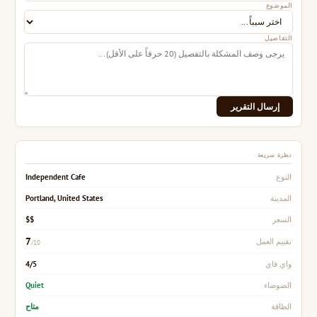
الموضوع
التفاصيل
إرسال التقرير
نظرة سريعة
Independent Cafe
النوع
Portland, United States
المدينة
$$
السعر
7
تقييم العمل
/10
4/5
واي فاي
Quiet
الضوضاء
متاح
الطاقة