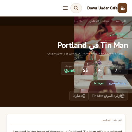
Down Under Cafe
الرئيسية
Portland المقاهي
Tin Man
مناسب للعمل
Tin Man في Portland
308 Southwest 1st Avenue, Portland, United States
تقييم العمل
واي فاي
السعر
الضوضاء
Quiet
$$
4
7
/5
/10
واي فاي سريع
جو هادئ
زيارة الموقع Tin Man
شارك
عن هذا المقهى
Located in the heart of downtown Portland, Tin Man offers a relaxed