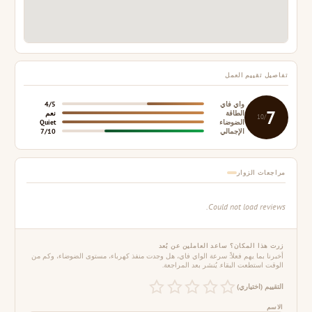
تفاصيل تقييم العمل
واي فاي
4/5
7
الطاقة
نعم
/10
الضوضاء
Quiet
الإجمالي
7/10
مراجعات الزوار
Could not load reviews.
زرت هذا المكان؟ ساعد العاملين عن بُعد
أخبرنا بما يهم فعلاً: سرعة الواي فاي، هل وجدت منفذ كهرباء، مستوى الضوضاء، وكم من
الوقت استطعت البقاء. يُنشر بعد المراجعة.
التقييم (اختياري)
الاسم