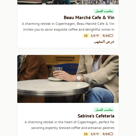
مناسب للعمل
Beau Marché Cafe & Vin
A charming retreat in Copenhagen, Beau Marché Cafe & Vin
invites you to savor exquisite coffee and delightful wines in
a cozy ambiance.
$$
5/5
9/10
عرض المقهى
مناسب للعمل
Sabine's Cafeteria
A charming retreat in the heart of Copenhagen, perfect for
savoring expertly brewed coffee and artisanal pastries.
$$
5/5
9/10