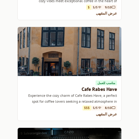
cozy vibes meet exceptional coffee in the heart of
Copenhagen.
$
5/5
9/10
عرض المقهى
مناسب للعمل
Cafe Rabes Have
Experience the cozy charm of Cafe Rabes Have, a perfect
spot for coffee lovers seeking a relaxed atmosphere in
Copenhagen.
$$$
5/5
8/10
عرض المقهى