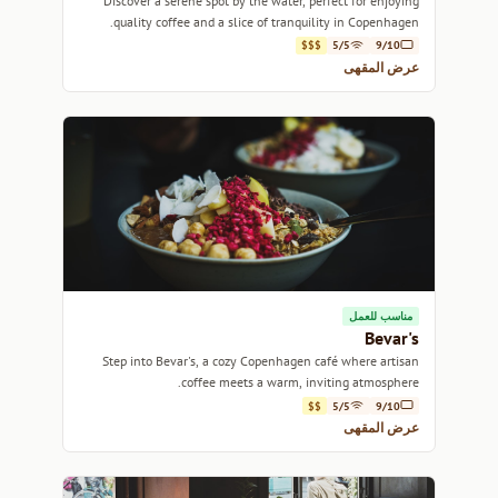
Discover a serene spot by the water, perfect for enjoying
quality coffee and a slice of tranquility in Copenhagen.
$$$
5/5
9/10
عرض المقهى
مناسب للعمل
Bevar's
Step into Bevar's, a cozy Copenhagen café where artisan
coffee meets a warm, inviting atmosphere.
$$
5/5
9/10
عرض المقهى