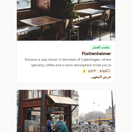
مناسب للعمل
Flottenheimer
Discover a cozy haven in the heart of Copenhagen, where
specialty coffee and a warm atmosphere invite you to
unwind.
$
5/5
9/10
عرض المقهى