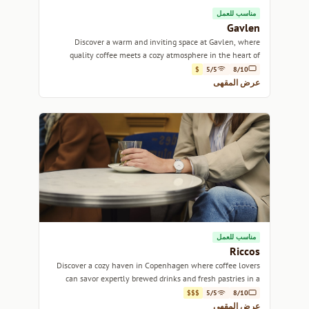
مناسب للعمل
Gavlen
Discover a warm and inviting space at Gavlen, where
quality coffee meets a cozy atmosphere in the heart of
Copenhagen.
$
5/5
8/10
عرض المقهى
مناسب للعمل
Riccos
Discover a cozy haven in Copenhagen where coffee lovers
can savor expertly brewed drinks and fresh pastries in a
warm, welcoming atmosphere.
$$$
5/5
8/10
عرض المقهى