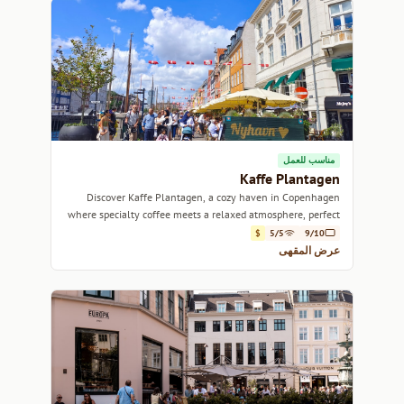
مناسب للعمل
Kaffe Plantagen
Discover Kaffe Plantagen, a cozy haven in Copenhagen
where specialty coffee meets a relaxed atmosphere, perfect
for work or leisure.
$
5/5
9/10
عرض المقهى