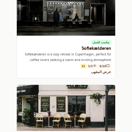
مناسب للعمل
Sofiekælderen
Sofiekælderen is a cozy retreat in Copenhagen, perfect for
coffee lovers seeking a warm and inviting atmosphere.
$$
5/5
8/10
عرض المقهى