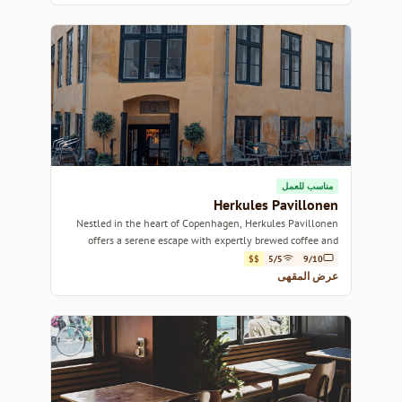
مناسب للعمل
Herkules Pavillonen
Nestled in the heart of Copenhagen, Herkules Pavillonen
offers a serene escape with expertly brewed coffee and
delightful pastries.
$$
5/5
9/10
عرض المقهى