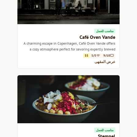
مناسب للعمل
Café Oven Vande
A charming escape in Copenhagen, Café Oven Vande offers
a cozy atmosphere perfect for savoring expertly brewed
coffee and delightful pastries.
$$
5/5
9/10
عرض المقهى
مناسب للعمل
Stempel