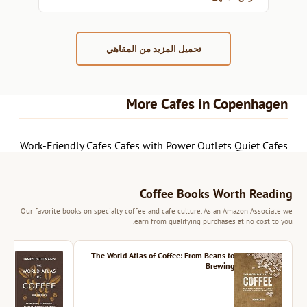
تحميل المزيد من المقاهي
More Cafes in Copenhagen
Work-Friendly Cafes
Cafes with Power Outlets
Quiet Cafes
Coffee Books Worth Reading
Our favorite books on specialty coffee and cafe culture. As an Amazon Associate we
earn from qualifying purchases at no cost to you.
ition
The World Atlas of Coffee: From Beans to
Brewing