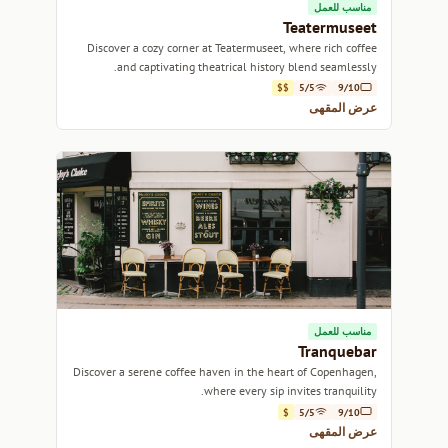
مناسب للعمل
Teatermuseet
Discover a cozy corner at Teatermuseet, where rich coffee
and captivating theatrical history blend seamlessly.
$$
5/5
9/10
عرض المقهى
مناسب للعمل
Tranquebar
Discover a serene coffee haven in the heart of Copenhagen,
where every sip invites tranquility.
$
5/5
9/10
عرض المقهى