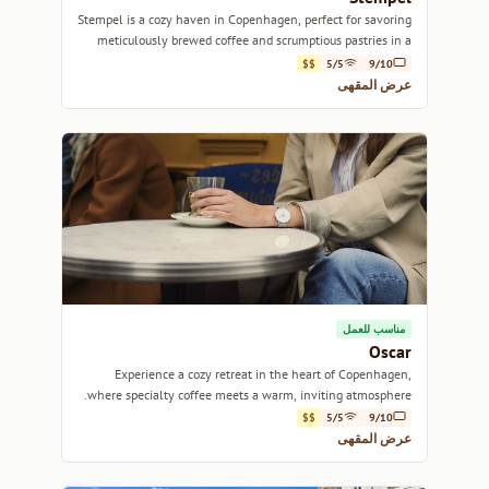
Stempel is a cozy haven in Copenhagen, perfect for savoring
meticulously brewed coffee and scrumptious pastries in a
relaxed atmosphere.
$$
5/5
9/10
عرض المقهى
مناسب للعمل
Oscar
Experience a cozy retreat in the heart of Copenhagen,
where specialty coffee meets a warm, inviting atmosphere.
$$
5/5
9/10
عرض المقهى