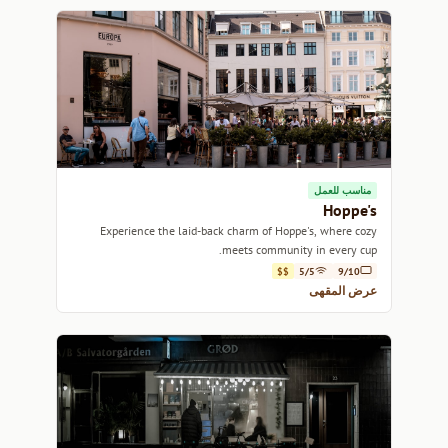
مناسب للعمل
Hoppe's
Experience the laid-back charm of Hoppe's, where cozy
meets community in every cup.
$$
5/5
9/10
عرض المقهى