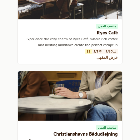
مناسب للعمل
Ryes Café
Experience the cozy charm of Ryes Café, where rich coffee
and inviting ambiance create the perfect escape in
Copenhagen.
$$
5/5
9/10
عرض المقهى
مناسب للعمل
Christianshavns Bådudlejning