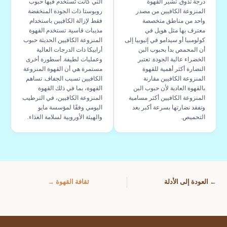
درجة تذوق. تشير القهوة
التي كانت تُستخدم فيها حبوب
المنزوعة الكافيين من مصدر
روبوستا ذات الجودة المنخفضة
واحد من مناطق متخصصة
فقط لإزالة الكافيين باستخدام
معترف بها مثل هويل في
مذيبات قاسية. تستخدم القهوة
كولومبيا أو سيدامو في إثيوبيا إلى
المنزوعة الكافيين الحديثة حبوب
أن المحمص بدأ بحبوب البن
أرابيكا ذات الدرجات العالية
الخضراء عالية الجودة. تعتبر
وعمليات لطيفة. أسطورة أخرى
النضارة أكثر أهمية للقهوة
مستمرة هي أن القهوة المنزوعة
المنزوعة الكافيين مقارنة
الكافيين تسبب الجفاف. تساهم
بالقهوة العادية لأن حبوب البن
القهوة، بما في ذلك القهوة
المنزوعة الكافيين أكثر مسامية
المنزوعة الكافيين، في الترطيب
وتفقد نضارتها بسرعة أكبر بعد
اليومي وفقًا لمؤسسة مايو
التحميص.
والهيئة الأوروبية لسلامة الغذاء.
← العودة إلى الأدلة
ثقافة القهوة →