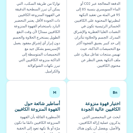
الدفعة المعالجة عبر CO2 أو
توازنًا من طريقة السكب، التي
الماء السويسري بنسبة 85 إلى
يمكن أن تبرز السطحية الدقيقة
95 في المئة من تعقيد النكهة
في القهوة المنزوعة الكافيين
لنظيرتها المحتوية على الكافيين.
ذات الجودة الأقل. يعتبر التحضير
الخسائر الرئيسية تكون في
البارد باستخدام القهوة المنزوعة
النغمات العليا العطرية والإشراق
الكافيين ممتازًا لأن وقت النقع
المدرك. الجسم والحلاوة تتأثران
الطويل يستخرج الحلاوة والجسم
إلى حد كبير. يضيق الفجوة أكثر
دون إبراز أي إشراق مفقود. يعمل
مع التحميصات الداكنة، حيث
الإسبريسو بشكل جيد مع
تهيمن منتجات تفاعل ميلارد على
التحميصات المتوسطة إلى
ملف النكهة بغض النظر عن
الداكنة منزوعة الكافيين التي
محتوى الكافيين.
تبرز نكهات الشوكولاتة
والكراميل.
M
Bn
اختيار قهوة منزوعة
أساطير شائعة حول
الكافيين عالية الجودة
القهوة المنزوعة الكافيين
ابحث عن المحمصين الذين
الأسطورة القائلة بأن القهوة
يذكرون عملية إزالة الكافيين،
المنزوعة الكافيين دائمًا ما تكون
والأصل، ويفضل أن يكون هناك
مرّة أو بلا نكهة تعود إلى الحقبة