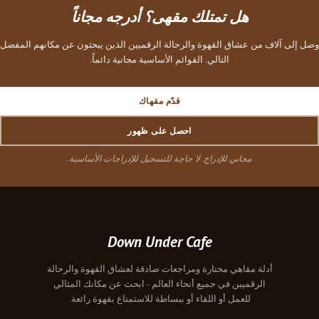
هل تمتلك مقهى؟ أدرجه مجاناً
وصل إلى آلاف من عشاق القهوة والرحالة الرقميين الذين يبحثون عن مكانهم المفضل
التالي. القوائم الأساسية مجانية دائماً.
قدّم مقهاك
احصل على ظهور
مجاني للإدراج. لا حاجة للتسجيل للإدراجات الأساسية.
Down Under Cafe
أدلة مقاهي مختارة ومراجعات صادقة لعشاق القهوة والرحالة
الرقميين في جميع أنحاء العالم - ابحث عن مكانك المثالي
للعمل أو اللقاء أو ببساطة للاستمتاع بقهوة رائعة.