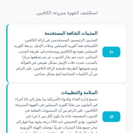
استكشف القهوة منزوعة الكافيين.
المذيبات الشائعة المستخدمة
المذيبين الرئيسيين المستخدمين في إزالة الكافيين
الكيميائية هما كلوريد الميثيلين وخلات الإيثيل. يرتبط كلوريد
الميثيلين بقوة مع الكافيين ويستخدم في طريقة المذيب
Sv
المباشر، حيث يتم بخار الحبوب، ثم يتم شطفها مرارًا
بالمذيب. تحدث خلات الإيثيل بشكل طبيعي في الفواكه
ويتم تسويقها كطريقة طبيعية لإزالة الكافيين، على الرغم
من أن الكميات الصناعية تُنتج بشكل صناعي.
السلامة والتنظيمات
تسمح إدارة الغذاء والدواء الأمريكية بما يصل إلى 10 أجزاء
في المليون من بقايا كلوريد الميثيلين في القهوة المنزوعة
الكافيين، على الرغم من أن المستويات الفعلية في
الحبوب المحمصة عادة ما تكون أقل من 1 جزء في
Sf
المليون. يؤدي التحميص عند 200 درجة مئوية وما فوق إلى
تبخر جميع بقايا المذيبات تقريبًا. توصلت الهيئة الأوروبية
لسلامة الغذاء إلى نفس الاستنتاج. لم ترتبط أي دراسة تمت