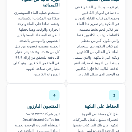
الكيميائية
يتم نقع حبوب البن الخضراء في
ماء ساخن لذوبان الكافيين
تستخدم عملية الماء السويسري
وجميع المركبات القابلة للذوبان
صفرًا من المذيبات الكيميائية،
في النكهة. يتم تمرير هذا الماء
وتعتمد تمامًا على الماء ودرجة
عبر فلاتر فحم نشط مصممة
الحرارة والوقت. وهذا يجعلها
لالتقاط جزيئات الكافيين فقط،
الطريقة المفضلة للمستهلكين
والتي تكون أكبر من معظم
العضويين والمهتمين بالصحة.
المركبات النكهة. يتم استخدام
العملية معتمدة كعضوية من قبل
الماء الآن الخالي من الكافيين
كل من USDA وOCIA. يتم اختبار
ولكنه غني بالنكهة، والذي يسمى
كل دفعة للتحقق من إزالة 99.9
مستخلص القهوة الخضراء، لنقع
في المئة من الكافيين، وهو أعلى
الدفعة التالية، لذا فإن الكافيين
معيار في صناعة القهوة
هو الوحيد الذي ينتقل للخارج.
المنزوعة الكافيين.
4
3
الحفاظ على النكهة
المنتجون البارزون
نظرًا لأن مستخلص القهوة
تدير شركة Swiss Water
الخضراء مشبع بالفعل بالمركبات
Decaffeinated Coffee Inc.
النكهة، فإن تلك المركبات نفسها
المنشأة التجارية الوحيدة لعملية
في الدفعة الجديدة ليس لديها
الماء السويسري، الواقعة في