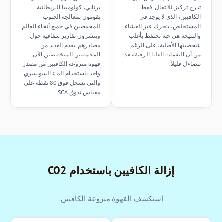
تدرج تركيز للانتقال. فقط
برنابي، كولومبيا البريطانية.
الكافيين، الذي لا يوجد في
يقومون بمعالجة الحبوب
المستخلص، يتحرك عبر الغشاء.
للمحمصين في جميع أنحاء العالم
والنتيجة هي حبة تحتفظ بأغلب
وينشرون تقارير شفافية حول
شخصيتها الأصلية، على الرغم
مصادرهم. يقدم العديد من
من أن النغمات العليا الرقيقة قد
المحمصين المتخصصين الآن
تتضاءل قليلاً.
قهوة منزوعة الكافيين من مصدر
واحد باستخدام الماء السويسري
والتي تسجل فوق 80 نقطة على
مقياس تذوق SCA.
إزالة الكافيين باستخدام CO2
استكشف القهوة منزوعة الكافيين.