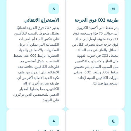
S
M
طريقة CO2 فوق الحرجة
الاستخراج الانتقائي
يتم ضغط ثاني أكسيد الكربون
يعتبر CO2 فوق الحرجة انتقائيًا
إلى حوالي 73 جوًا وتسخينه فوق
بشكل ملحوظ بالنسبة للكافيين.
31 درجة مئوية، ليصل إلى حالة
على عكس الماء أو المذيبات
فوق حرجة حيث يتصرف ككل من
الكيميائية التي يمكن أن تزيل
السائل والغاز. في هذه الحالة،
السكريات والأحماض والمواد
يتغلغل CO2 في حبوب القهوة
العطرية، يرتبط CO2 عند الضغط
مثل الغاز ولكنه يذوب الكافيين
المناسب بشكل أساسي مع
مثل المذيب السائل. يتم تخفيض
قلويدات الكافيين. تحافظ هذه
ضغط CO2، ويتبخر CO2، وتبقى
الانتقائية على المزيد من ملف
بلورات الكافيين النقية لإعادة
نكهة الحبة الأصلية أكثر من أي
استخدامها صناعيًا.
طريقة تجارية أخرى لإزالة
الكافيين، مما يجعلها المعيار
الذهبي للمحمصين الذين يركزون
على الجودة.
A
Q