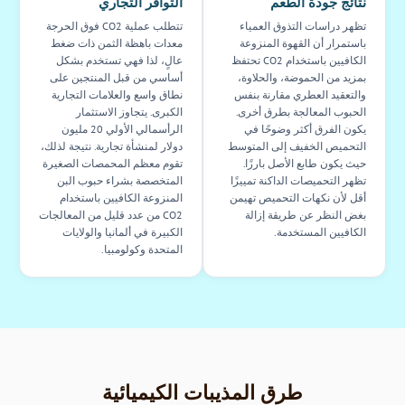
نتائج جودة الطعم
التوافر التجاري
تظهر دراسات التذوق العمياء
تتطلب عملية CO2 فوق الحرجة
باستمرار أن القهوة المنزوعة
معدات باهظة الثمن ذات ضغط
الكافيين باستخدام CO2 تحتفظ
عالٍ، لذا فهي تستخدم بشكل
بمزيد من الحموضة، والحلاوة،
أساسي من قبل المنتجين على
والتعقيد العطري مقارنة بنفس
نطاق واسع والعلامات التجارية
الحبوب المعالجة بطرق أخرى.
الكبرى. يتجاوز الاستثمار
يكون الفرق أكثر وضوحًا في
الرأسمالي الأولي 20 مليون
التحميص الخفيف إلى المتوسط
دولار لمنشأة تجارية. نتيجة لذلك،
حيث يكون طابع الأصل بارزًا.
تقوم معظم المحمصات الصغيرة
تظهر التحميصات الداكنة تمييزًا
المتخصصة بشراء حبوب البن
أقل لأن نكهات التحميص تهيمن
المنزوعة الكافيين باستخدام
بغض النظر عن طريقة إزالة
CO2 من عدد قليل من المعالجات
الكافيين المستخدمة.
الكبيرة في ألمانيا والولايات
المتحدة وكولومبيا.
طرق المذيبات الكيميائية