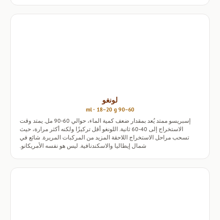
لونغو
60–90 ml · 18–20 g
إسبريسو ممتد يُعد بمقدار ضعف كمية الماء، حوالي 60-90 مل. يمتد وقت
الاستخراج إلى 40-60 ثانية. اللونغو أقل تركيزًا ولكنه أكثر مرارة، حيث
تسحب مراحل الاستخراج اللاحقة المزيد من المركبات المريرة. شائع في
شمال إيطاليا والاسكندنافية. ليس هو نفسه الأمريكانو.