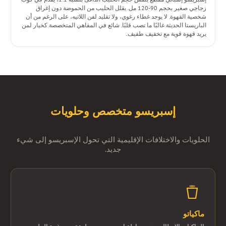
زجاجي صغير بحجم 90-120 مل. يقلل الحليب من الحموضة دون إغراق
شخصية القهوة. لا يوجد غطاء رغوي، ولا تقليد لفن اللاتيه، على الرغم من أن
الباريستا الحديثة غالبًا ما تصب قلبًا. شائع في المقاهي المتخصصة كخيار لمن
يريد قهوة قوية مع تخفيف طفيف.
إسبريسو متخصص وحلويات
الحلويات والاختلافات الإقليمية التي تحول الإسبريسو إلى شيء
جديد.
ماكياتو