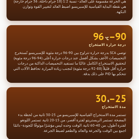
هي الجرعة مقسومة على العائد - نسبة 1:2 (18 جرام داخلة، 36 جرام خارجة)
هي نقطة البداية القياسية للإسبريسو. اضبط العائد لتغيير القوة وتوازن
النكهة.
90–96
°C
درجة حرارة الاستخراج
توصي SCA بدرجة حرارة تتراوح بين 90-96 درجة مئوية للإسبريسو. تُستخرج
التحميصات الأخف بشكل أفضل عند درجات حرارة أعلى (94-96 درجة مئوية)
لتحقيق الاستخراج الكامل. غالبًا ما تستفيد التحميصات الداكنة من درجات
حرارة أقل قليلاً (88-92 درجة مئوية) لتجنب زيادة المرارة. تحافظ الآلات التي
تتحكم بها PID على ذلك بدقة.
25–30
s
مدة الاستخراج
تستمر مدة الاستخراج القياسية للإسبريسو من 25-30 ثانية من لحظة بدء
المضخة. تستمر الريستريتو لفترة أقصر، من 15-20 ثانية. تستمر اللونغو
لفترة أطول، من 40-60 ثانية. الوقت وحده ليس مؤشرًا موثوقًا للجودة - دائمًا
اجمع بين الوقت والجرعة والعائد والطعم لضبط الجرعة.