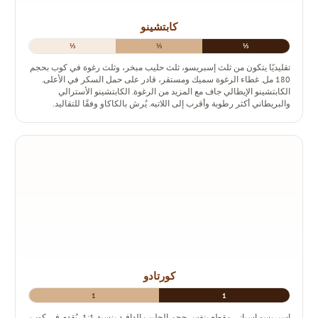
كابتشينو
⅓
⅓
⅓
تقليديًا يتكون من ثلث إسبريسو، ثلث حليب مبخر، وثلث رغوة في كوب بحجم
180 مل. غطاء الرغوة سميك ومستقر، قادر على حمل السكر في الأعلى.
الكابتشينو الإيطالي جاف مع المزيد من الرغوة. الكابتشينو الأسترالي
والبريطاني أكثر رطوبة وأقرب إلى اللاتيه. يُرش بالكاكاو وفقًا للتقاليد.
كورتادو
1
1
إسبريسو إسباني مقطع بنفس حجم الحليب الدافئ بنسبة 1:1، يُقدم في كوب