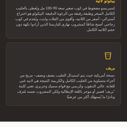
بيكولو لاتيه
إسبريسو مضغوط في كوب صغير سعة 90-100 مل ويُغطى بالحليب
الكامل المبخر وطبقة رقيقة من الرغوة الدقيقة. البيكولو هو اختراع
أسترالي - أصغر من اللاتيه، وأقوى من الفلات وايت، ويُقدم في كوب
زجاجي. أصبح شائعًا كمشروب نهاري للبارستا الذين أرادوا نكهة دون
حجم اللاتيه الكامل.
بريف
نسخة أمريكية حيث يتم استبدال الحليب بنصف ونصف - مزيج من
أجزاء متساوية من الحليب الكامل والكريمة. النتيجة هي لاتيه غني
للغاية، عالي الدهون، وكريمي مع قوام سميك وحريري. تعني كلمة
“بريف” قصير أو موجز باللغة الإيطالية ولكن المشروب نفسه مُترف
ونادرًا ما يُستهلك أكثر من عرضيًا.