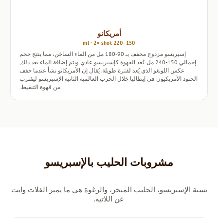
أمريكانو
150–220 ml · 2× shot
إسبريسو مزدوج مخفف بـ 90-180 مل من الماء الساخن، مما ينتج حجم
إجمالي 150-240 مل. تُعد القهوة كإسبريسو عادي ويتم إضافة الماء بعد ذلك,
عكس اللونغو الذي يُعد لفترة طويلة. يُقال إن الأمريكانو نشأ عندما خفف
الجنود الأمريكيون في إيطاليا خلال الحرب العالمية الثانية الإسبريسو ليقترب
من قهوة التنقيط.
مشروبات الحليب بالإسبريسو
نسبة الإسبريسو، الحليب المبخر، والرغوة هي ما يميز الفلات وايت
عن اللاتيه.