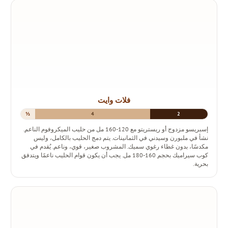
فلات وايت
½
4
2
إسبريسو مزدوج أو ريستريتو مع 120-160 مل من حليب الميكروفوم الناعم.
نشأ في ملبورن وسيدني في الثمانينات. يتم دمج الحليب بالكامل، وليس
مكدسًا، بدون غطاء رغوي سميك. المشروب صغير، قوي، وناعم. يُقدم في
كوب سيراميك بحجم 160-180 مل. يجب أن يكون قوام الحليب ناعمًا ويتدفق
بحرية.