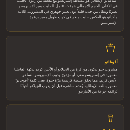
الماكياتو الإيطالي هو ببساطة إسبريسو مع ملعقة من رغوة الحليب
في الأعلى. الحجم الإجمالي هو 30-40 مل. الحليب يميز الإسبريسو
بصريًا ويقلل من حدته قليلاً دون تغيير جوهري في المشروب. اللاتيه
ماكياتو هو العكس, حليب مبخر في كوب طويل مميز برغوة
الإسبريسو.
أفوغاتو
مشروب حلو يتكون من كرة من الجيلاتو أو الآيس كريم بنكهة الفانيليا
مغمورة في إسبريسو مفرد أو مزدوج. يذوب الإسبريسو الساخن
الآيس كريم، مما يخلق صلصة كريمية مرّة حلوة. تعني كلمة “أفوجاتو”
مغمور باللغة الإيطالية. يُقدم مباشرة قبل أن يذوب الجيلاتو. أحيانًا
يُرافقه جرعة من الأماريتو.