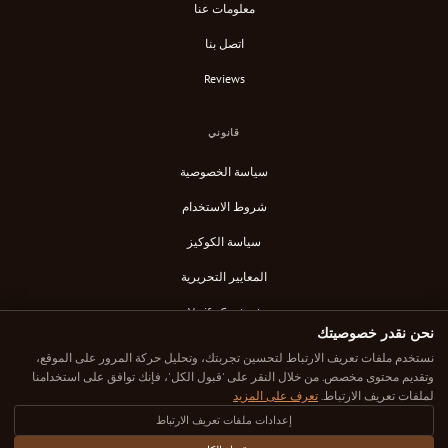
معلومات عنا
اتصل بنا
Reviews
قانوني
سياسة الخصوصية
شروط الاستخدام
سياسة الكوكيز
المعايير التحريرية
Verify Content
نحن نقدر خصوصيتك
خلاصة RSS
نستخدم ملفات تعريف الارتباط لتحسين تجربتك، وتحليل حركة المرور على الموقع،
وتقديم محتوى مخصص. من خلال النقر على 'قبول الكل'، فإنك توافق على استخدامنا
لملفات تعريف الارتباط.
تعرف على المزيد
إعدادات ملفات تعريف الارتباط
© 2025 Down Under Cafe. جميع الحقوق محفوظة.