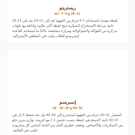
ريستريتو
15–20 ml · 7–9 g
لقطة مقيدة باستخدام 7-9 جرام من القهوة تُعد إلى 15-20 مل في 15-20
ثانية. مرحلة الاستخراج المبكرة تنتج لقطة أكثر حلاوة وكثافة مع نكهات
مركزة من الفواكه والشوكولاتة ومرارة منخفضة. غالبًا ما تُستخدم كقاعدة
إسبريسو للفلات وايت في المقاهي الأسترالية.
إسبريسو
36–40 ml · 18–20 g
المعيار: 18-20 جرام من القهوة تُستخرج إلى 36-40 مل عند ضغط 9 بار في
25-30 ثانية. النتيجة هي لقطة بنسب تخمير 2:1 مع كريمة، توازن مرير حلو
من السكريات والأحماض، وتعقيد عطري كامل من الحبة. أساس كل مشروب
حليب في القائمة.