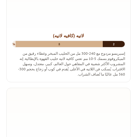
لاتيه (كافيه لاتيه)
¼
8
2
إسبريسو مزدوج مع 240-300 مل من الحليب المبخر وغطاء رقيق من
الميكروفوم بسمك 5-10 مم. تعني كافيه لاتيه حليب القهوة بالإيطالية. إنه
المشروب الأكثر شعبية في المقاهي حول العالم، كبير، معتدل، وسهل
الاقتراب. يُسكب فن اللاتيه في الأعلى. يُقدم في كوب أو زجاج بحجم 300-
360 مل. غالبًا ما تُضاف الشراب.