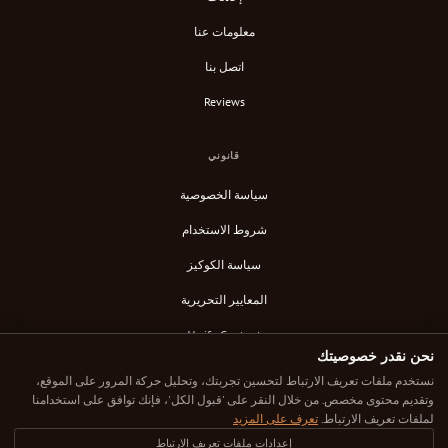
معلومات عنا
اتصل بنا
Reviews
قانوني
سياسة الخصوصية
شروط الاستخدام
سياسة الكوكيز
المعايير التحريرية
Verify Content
نحن نقدر خصوصيتك
خلاصة RSS
نستخدم ملفات تعريف الارتباط لتحسين تجربتك، وتحليل حركة المرور على الموقع،
وتقديم محتوى مخصص. من خلال النقر على 'قبول الكل'، فإنك توافق على استخدامنا
لملفات تعريف الارتباط.
تعرف على المزيد
إعدادات ملفات تعريف الارتباط