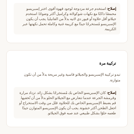
إصلاح:
استخدم جرعة مزدوجة لوجود قهوة أقوى. اختر إسبريسو
محمصًا داكنًا مع نكهات شوكولاتة وكراميل أكثر وضوحًا. استخدم
جيلاتو أقل حلاوة أو فيور دي لاتيه بدلاً من الفانيليا. يجب أن يكون
الإسبريسو مُستخرجًا جيدًا مع كريمة غنية وكاملة تحمل نكهتها عبر
الكريمة.
تركيبة مرة
تبدو تركيبة الإسبريسو والجيلاتو قاسية وغير مريحة بدلاً من أن تكون
متوازنة.
إصلاح:
كان الإسبريسو الخاص بك مُستخرجًا بشكل زائد. تزداد مرارة
وقرمشة الجرعة عندما تتعارض مع الجيلاتو الحلو بدلاً من أن تُخفيها.
قم بضبط الإسبريسو الخاص بك للحلاوة. قلل من وقت الاستخراج أو
اجعل الطحن أكثر خشونة. يجب أن يكون الإسبريسو المتوازن جيدًا
طعمه حلوًا بشكل طبيعي عند صبه فوق الجيلاتو.