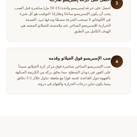
3
احصل على جرعة إسبريسو واحدة (25-30 مل) مباشرة قبل الصب.
يجب أن يكون الإسبريسو ساخنًا وطازجًا. التوقيت هو كل شيء
في الأفوغاتو. لا تسحب الجرعة مسبقًا وتدعها تبرد. الصدمة
الحرارية للإسبريسو الساخن عند ملامسته للجيلاتو المجمد هي
الهدف الكامل من الطبق.
صب الإسبريسو فوق الجيلاتو وقدمه
4
صب الإسبريسو الساخن مباشرة فوق مركز كرة الجيلاتو. سيبدأ
على الفور في ذوبان السطح، مما يخلق بركة من الكريمة المنكهة
بالقهوة حول القاعدة. قدمه فورًا مع ملعقة. تناول خلال 2-3 دقائق
بينما يكون تباين درجات الحرارة والقوام في ذروته.