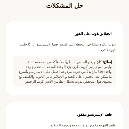
حل المشكلات
الجيلاتو يذوب على الفور
تذوب الكرة تمامًا في اللحظة التي يلامس فيها الإسبريسو، تاركًا حليب
قهوة دافئ.
إصلاح:
كان جيلاتو الخاص بك طريًا جدًا. تأكد من أنه مجمد تمامًا،
وليس بقوام آيس كريم طري. برّد الوعاء المقدم. استخدم جرعة
واحدة (30 مل) بدلاً من جرعة مزدوجة. احصل على الإسبريسو بأسرع
ما يمكن بعد الحصول على الجيلاتو. الجيلاتو عالي الجودة والكثيف مع
محتوى هواء منخفض يذوب بشكل أبطأ من الآيس كريم الرخيص.
طعم الإسبريسو مفقود
طعم القهوة مغمور تمامًا بحلاوة ونعومة الجيلاتو.