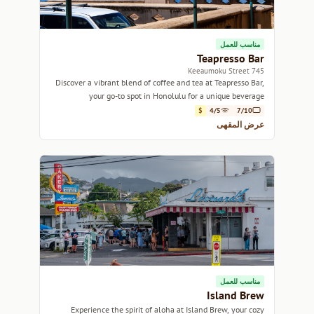
مناسب للعمل
Teapresso Bar
745 Keeaumoku Street
Discover a vibrant blend of coffee and tea at Teapresso Bar,
your go-to spot in Honolulu for a unique beverage
experience.
$
4/5
7/10
عرض المقهى
مناسب للعمل
Island Brew
Experience the spirit of aloha at Island Brew, your cozy