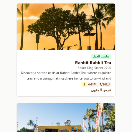
مناسب للعمل
Rabbit Rabbit Tea
2700 South King Street
Discover a serene oasis at Rabbit Rabbit Tea, where exquisite
teas and a tranquil atmosphere invite you to unwind and
savor every sip.
$
4/5
7/10
عرض المقهى