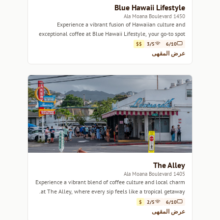
Blue Hawaii Lifestyle
1450 Ala Moana Boulevard
Experience a vibrant fusion of Hawaiian culture and
exceptional coffee at Blue Hawaii Lifestyle, your go-to spot
in Honolulu.
$$
3/5
6/10
عرض المقهى
The Alley
1405 Ala Moana Boulevard
Experience a vibrant blend of coffee culture and local charm
at The Alley, where every sip feels like a tropical getaway.
$
2/5
6/10
عرض المقهى