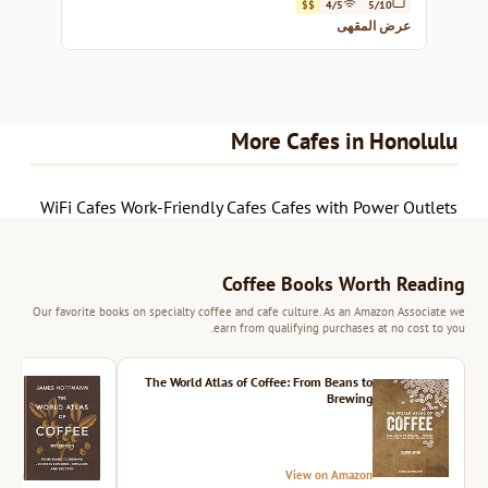
alike.
$$
4/5
5/10
عرض المقهى
More Cafes in Honolulu
WiFi Cafes
Work-Friendly Cafes
Cafes with Power Outlets
Coffee Books Worth Reading
Our favorite books on specialty coffee and cafe culture. As an Amazon Associate we
earn from qualifying purchases at no cost to you.
ition
The World Atlas of Coffee: From Beans to
Brewing
azon
View on Amazon