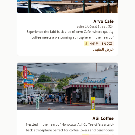
Arvo Cafe
324, suite 1A Coral Street
Experience the laid-back vibe of Arvo Cafe, where quality
coffee meets a welcoming atmosphere in the heart of
Honolulu.
$
4/5
5/10
عرض المقهى
Alii Coffee
Nestled in the heart of Honolulu, Alii Coffee offers a laid-
back atmosphere perfect for coffee lovers and beachgoers