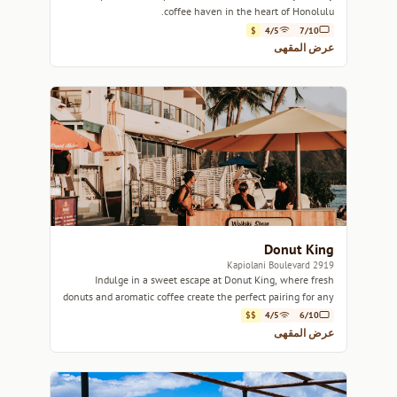
coffee haven in the heart of Honolulu.
$
4/5
7/10
عرض المقهى
Donut King
2919 Kapiolani Boulevard
Indulge in a sweet escape at Donut King, where fresh
donuts and aromatic coffee create the perfect pairing for any
time of day.
$$
4/5
6/10
عرض المقهى