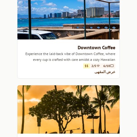
Downtown Coffee
Experience the laid-back vibe of Downtown Coffee, where
every cup is crafted with care amidst a cozy Hawaiian
atmosphere.
$$
2/5
6/10
عرض المقهى