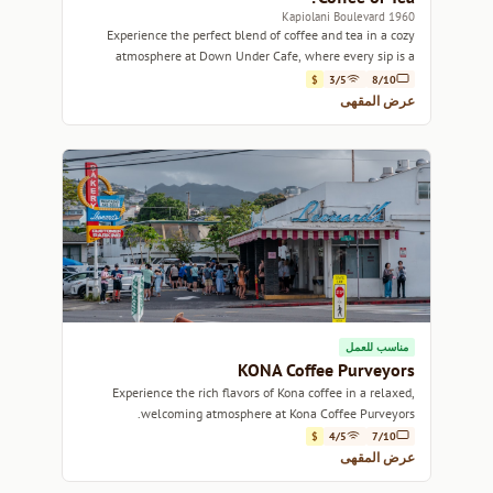
1960 Kapiolani Boulevard
Experience the perfect blend of coffee and tea in a cozy
atmosphere at Down Under Cafe, where every sip is a
moment to savor.
$
3/5
8/10
عرض المقهى
مناسب للعمل
KONA Coffee Purveyors
Experience the rich flavors of Kona coffee in a relaxed,
welcoming atmosphere at Kona Coffee Purveyors.
$
4/5
7/10
عرض المقهى