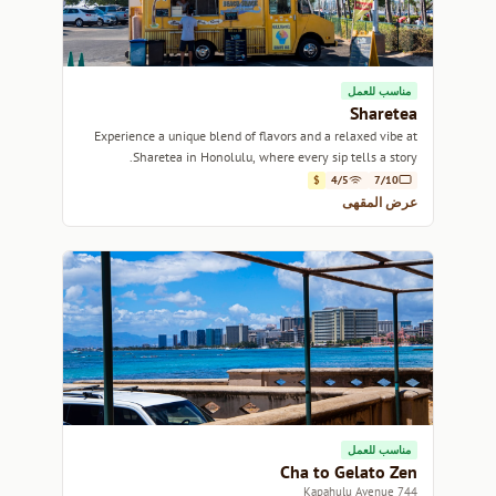
مناسب للعمل
Sharetea
Experience a unique blend of flavors and a relaxed vibe at
Sharetea in Honolulu, where every sip tells a story.
$
4/5
7/10
عرض المقهى
مناسب للعمل
Cha to Gelato Zen
744 Kapahulu Avenue