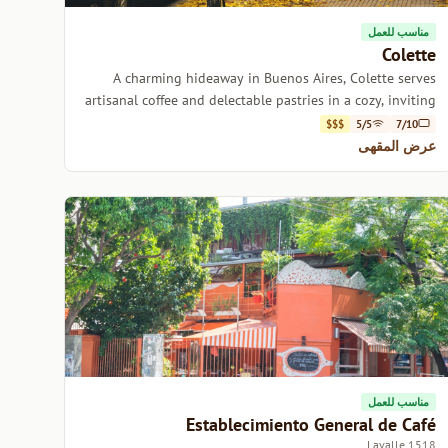
مناسب للعمل
Colette
A charming hideaway in Buenos Aires, Colette serves
artisanal coffee and delectable pastries in a cozy, inviting
atmosphere.
$$$
5/5
7/10
عرض المقهى
مناسب للعمل
Establecimiento General de Café
1518 Lavalle