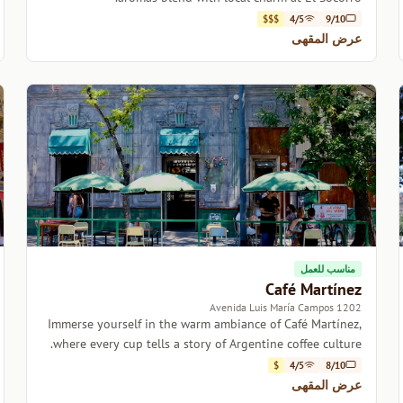
$$$
4/5
9/10
عرض المقهى
مناسب للعمل
Café Martínez
1202 Avenida Luis María Campos
Immerse yourself in the warm ambiance of Café Martínez,
where every cup tells a story of Argentine coffee culture.
$
4/5
8/10
عرض المقهى