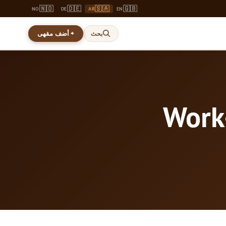
🇳🇴
🇩🇪
🇸🇦
🇬🇧
NO
DE
AR
EN
+ أضف مقهى
بحث
Work-