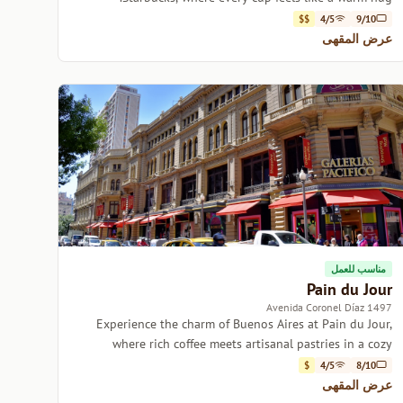
$$
4/5
9/10
عرض المقهى
مناسب للعمل
Pain du Jour
1497 Avenida Coronel Díaz
Experience the charm of Buenos Aires at Pain du Jour,
where rich coffee meets artisanal pastries in a cozy
setting.
$
4/5
8/10
عرض المقهى