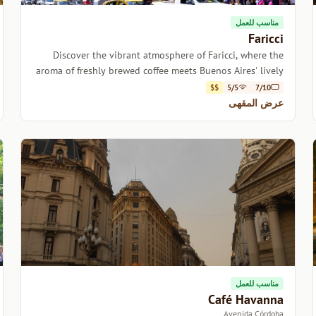
مناسب للعمل
Faricci
Discover the vibrant atmosphere of Faricci, where the
aroma of freshly brewed coffee meets Buenos Aires' lively
spirit.
$$
5/5
7/10
عرض المقهى
مناسب للعمل
Café Havanna
Avenida Córdoba