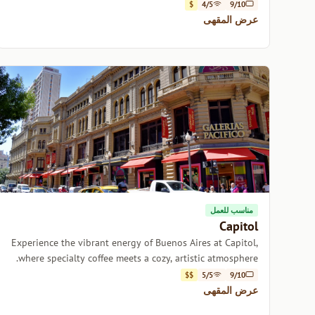
relaxation or work.
$
4/5
9/10
عرض المقهى
مناسب للعمل
Capitol
Experience the vibrant energy of Buenos Aires at Capitol,
where specialty coffee meets a cozy, artistic atmosphere.
$$
5/5
9/10
عرض المقهى