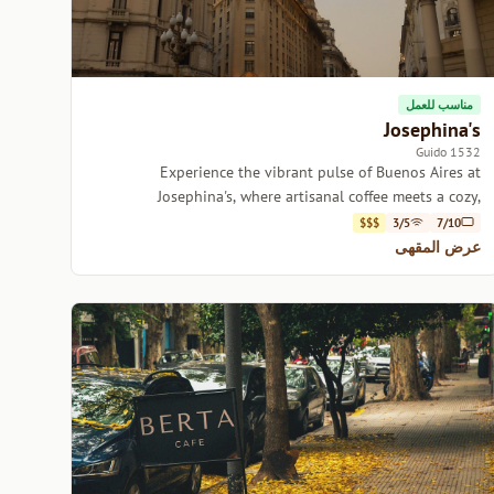
مناسب للعمل
Josephina's
1532 Guido
Experience the vibrant pulse of Buenos Aires at
Josephina's, where artisanal coffee meets a cozy,
welcoming atmosphere.
$$$
3/5
7/10
عرض المقهى