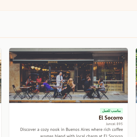
مناسب للعمل
El Socorro
895 Juncal
Discover a cozy nook in Buenos Aires where rich coffee
aromas blend with local charm at El Socorro.