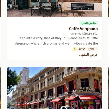
مناسب للعمل
Caffe Vergnano
602 Avenida Córdoba
Step into a cozy slice of Italy in Buenos Aires at Caffe
Vergnano, where rich aromas and warm vibes create the
perfect coffee escape.
$
3/5
7/10
عرض المقهى