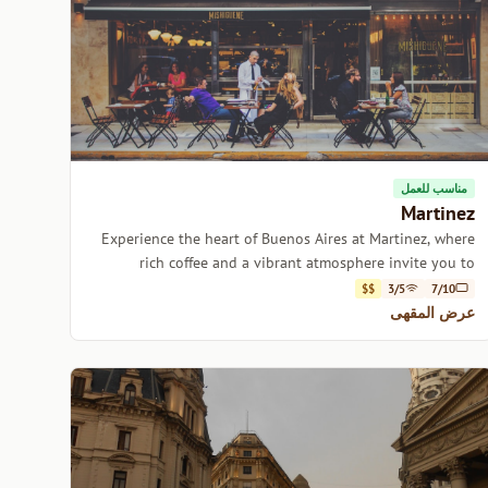
مناسب للعمل
Martinez
Experience the heart of Buenos Aires at Martinez, where
rich coffee and a vibrant atmosphere invite you to
unwind.
$$
3/5
7/10
عرض المقهى