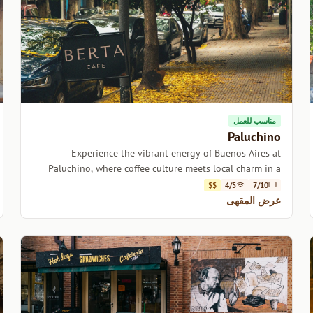
مناسب للعمل
Paluchino
Experience the vibrant energy of Buenos Aires at
Paluchino, where coffee culture meets local charm in a
cozy setting.
$$
4/5
7/10
عرض المقهى