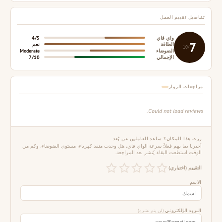
تفاصيل تقييم العمل
واي فاي
4/5
7
الطاقة
نعم
/10
الضوضاء
Moderate
الإجمالي
7/10
مراجعات الزوار
Could not load reviews.
زرت هذا المكان؟ ساعد العاملين عن بُعد
أخبرنا بما يهم فعلاً: سرعة الواي فاي، هل وجدت منفذ كهرباء، مستوى الضوضاء، وكم من
الوقت استطعت البقاء. يُنشر بعد المراجعة.
التقييم (اختياري)
الاسم
البريد الإلكتروني
(لن يتم نشره)