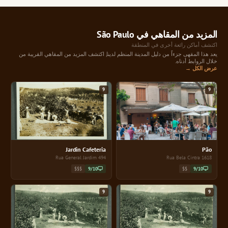
المزيد من المقاهي في São Paulo
اكتشف أماكن رائعة أخرى في المنطقة
يعد هذا المقهى جزءاً من دليل المدينة المنظم لدينا, اكتشف المزيد من المقاهي القريبة من
خلال الروابط أدناه.
عرض الكل →
9
9
Jardin Cafeteria
Pão
494 Rua General Jardim
1618 Rua Bela Cintra
$$$
9/10
$$
9/10
9
9