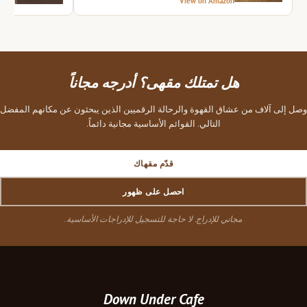
azon
View on Amazon
هل تمتلك مقهى؟ أدرجه مجاناً
وصل إلى آلاف من عشاق القهوة والرحالة الرقميين الذين يبحثون عن مكانهم المفضل
التالي. القوائم الأساسية مجانية دائماً.
قدّم مقهاك
احصل على ظهور
مجاني للإدراج. لا حاجة للتسجيل للإدراجات الأساسية.
Down Under Cafe