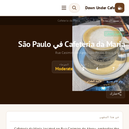
Down Under Cafe
الرئيسية
São Paulo المقاهي
Cafeteria da Maria
مناسب للعمل
Cafeteria da Maria في São Paulo
192 Rua Casimiro de Abreu, São Paulo, Brazil
تقييم العمل
واي فاي
السعر
الضوضاء
Moderate
$
4
7
/5
/10
واي فاي سريع
قائمة الطعام
شارك
عن هذا المقهى
Cafeteria da Maria, located on Rua Casimiro de Abreu, embodies the