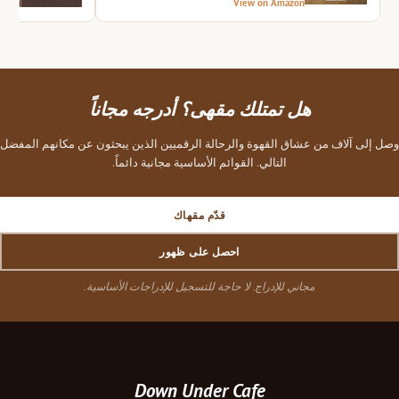
azon
View on Amazon
هل تمتلك مقهى؟ أدرجه مجاناً
وصل إلى آلاف من عشاق القهوة والرحالة الرقميين الذين يبحثون عن مكانهم المفضل
التالي. القوائم الأساسية مجانية دائماً.
قدّم مقهاك
احصل على ظهور
مجاني للإدراج. لا حاجة للتسجيل للإدراجات الأساسية.
Down Under Cafe