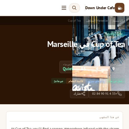
Down Under Cafe
الرئيسية
Marseille المقاهي
Cup of Tea
مناسب للعمل
Cup of Tea في Marseille
Marseille, France
تقييم العمل
واي فاي
السعر
الضوضاء
Quiet
$$
4
9
/5
/10
عمل عن بعد
واي فاي سريع
قائمة الطعام
جو هادئ
+33 4 91 90 84 02
شارك
عن هذا المقهى
At Cup of Tea, you'll find a serene atmosphere infused with the charm