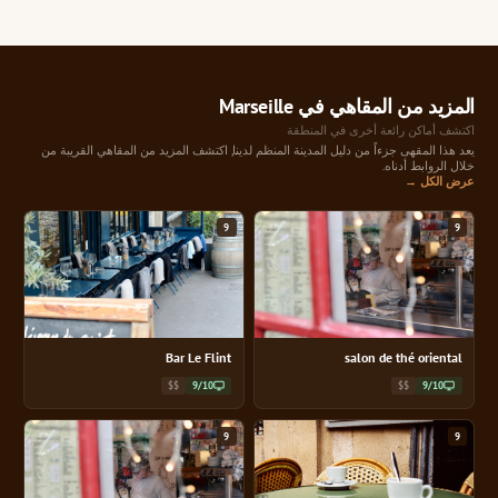
المزيد من المقاهي في Marseille
اكتشف أماكن رائعة أخرى في المنطقة
يعد هذا المقهى جزءاً من دليل المدينة المنظم لدينا, اكتشف المزيد من المقاهي القريبة من
خلال الروابط أدناه.
عرض الكل →
9
9
Bar Le Flint
salon de thé oriental
$$
9/10
$$
9/10
9
9