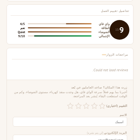
تفاصيل تقييم العمل
واي فاي
4/5
9
الطاقة
نعم
/10
الضوضاء
Quiet
الإجمالي
9/10
مراجعات الزوار
Could not load reviews.
زرت هذا المكان؟ ساعد العاملين عن بُعد
أخبرنا بما يهم فعلاً: سرعة الواي فاي، هل وجدت منفذ كهرباء، مستوى الضوضاء، وكم من
الوقت استطعت البقاء. يُنشر بعد المراجعة.
التقييم (اختياري)
الاسم
البريد الإلكتروني
(لن يتم نشره)