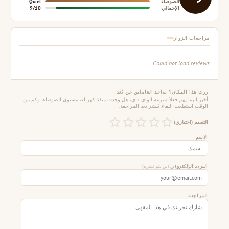
الضوضاء
Quiet
الإجمالي
9/10
مراجعات الزوار
Could not load reviews.
زرت هذا المكان؟ ساعد العاملين عن بُعد
أخبرنا بما يهم فعلاً: سرعة الواي فاي، هل وجدت منفذ كهرباء، مستوى الضوضاء، وكم من
الوقت استطعت البقاء. يُنشر بعد المراجعة.
التقييم (اختياري)
الاسم
البريد الإلكتروني
(لن يتم نشره)
المراجعة