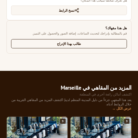
هل تعرف شخصًا سيحب هذا المكان؟
نسخ الرابط
هل هذا مقهاك؟
قم بالمطالبة بإدراجك لتحديث الساعات، إضافة الصور والحصول على التميز.
طالب بهذا الإدراج
المزيد من المقاهي في Marseille
اكتشف أماكن رائعة أخرى في المنطقة
يعد هذا المقهى جزءاً من دليل المدينة المنظم لدينا, اكتشف المزيد من المقاهي القريبة من
خلال الروابط أدناه.
عرض الكل →
9
9