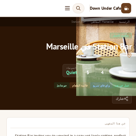
Down Under Cafe
الرئيسية
Marseille المقاهي
Station Bar
مناسب للعمل
Station Bar في Marseille
Marseille, France
تقييم العمل
واي فاي
السعر
الضوضاء
Quiet
$
4
9
/5
/10
عمل عن بعد
واي فاي سريع
قائمة الطعام
جو هادئ
شارك
عن هذا المقهى
Station Bar invites you to unwind in a cozy yet lively setting, perfect