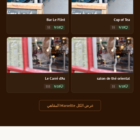
Bar Le Flint
Cup of Tea
$$
9/10
$$
9/10
9
9
Le Carré d'As
salon de thé oriental
$$$
9/10
$$
9/10
عرض الكل Marseille المقاهي