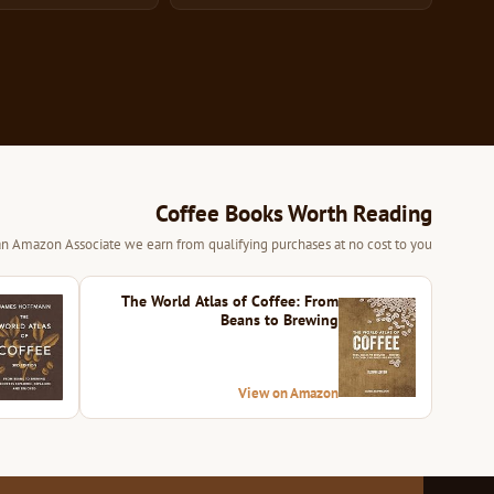
Coffee Books Worth Reading
 an Amazon Associate we earn from qualifying purchases at no cost to you.
The World Atlas of Coffee: From
Beans to Brewing
View on Amazon