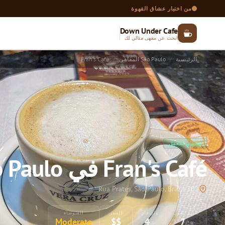
من اختيار عشاق القهوة
Down Under Cafe
ابحث عن مقهى مثالي لك
الرئيسية
São Paulo المقاهي
Fran's Café
مناسب للعمل
Fran's Café في São Paulo
302 Rua Prates, São Paulo, Brazil
تقييم العمل
واي فاي
السعر
الضوضاء
Moderate
$$
4
7
/5
/10