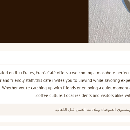
tled on Rua Prates, Fran's Café offers a welcoming atmosphere perfect f
r and friendly staff, this cafe invites you to unwind while savoring exp
s. Whether you’re catching up with friends or enjoying a quiet moment al
coffee culture. Local residents and visitors alike w
ومستوى الضوضاء وملاءمة العمل قبل الذهاب.