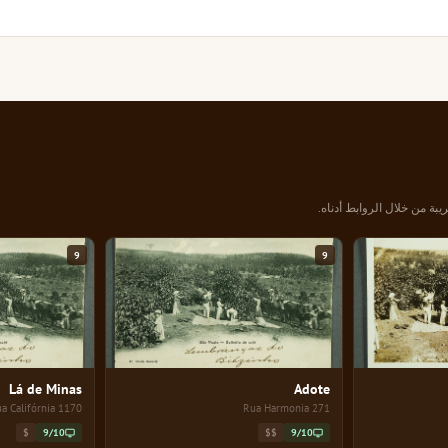
يبة من خلال الروابط أدناه.
9
9
Lá de Minas
Adote
1170 Rua Califórnia
271 Rua Harmonia
$
9/10
$$
9/10