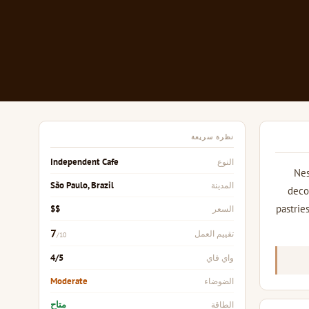
نظرة سريعة
Independent Cafe
النوع
Nes
São Paulo, Brazil
المدينة
deco
pastrie
$$
السعر
7
تقييم العمل
/10
4/5
واي فاي
Moderate
الضوضاء
متاح
الطاقة