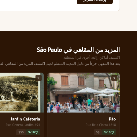
المزيد من المقاهي في São Paulo
اكتشف أماكن رائعة أخرى في المنطقة
يعد هذا المقهى جزءاً من دليل المدينة المنظم لدينا, اكتشف المزيد من المقاهي القر
9
9
Jardin Cafeteria
Pão
494 Rua General Jardim
1618 Rua Bela Cintra
$$$
9/10
$$
9/10