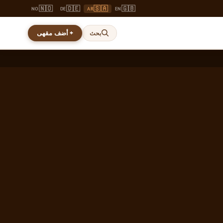
🇳🇴
🇩🇪
🇸🇦
🇬🇧
NO
DE
AR
EN
+ أضف مقهى
بحث