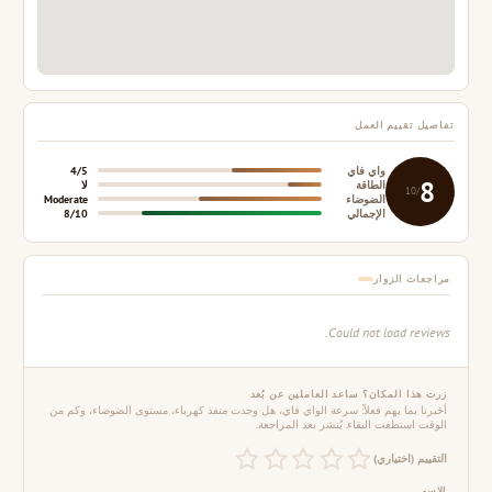
تفاصيل تقييم العمل
واي فاي
4/5
8
الطاقة
لا
/10
الضوضاء
Moderate
الإجمالي
8/10
مراجعات الزوار
Could not load reviews.
زرت هذا المكان؟ ساعد العاملين عن بُعد
أخبرنا بما يهم فعلاً: سرعة الواي فاي، هل وجدت منفذ كهرباء، مستوى الضوضاء، وكم من
الوقت استطعت البقاء. يُنشر بعد المراجعة.
التقييم (اختياري)
الاسم