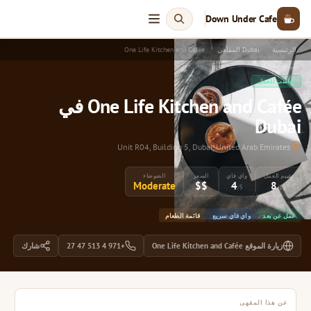
Down Under Cafe
الرئيسية
Dubai المقاهي
One Life Kitchen and Cafée
مناسب للعمل
One Life Kitchen and Cafée في
Dubai
Unit R04, Building 5, Dubai, United Arab Emirates
تقييم العمل
واي فاي
السعر
الضوضاء
Moderate
$$
4
8
/5
/10
عمل عن بعد
واي فاي سريع
قائمة الطعام
زيارة الموقع One Life Kitchen and Cafée
+971 4 513 47 27
شارك
عن هذا المقهى