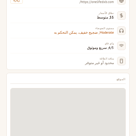
زيارة
https://onelifedxb.com/
نطاق الأسعار
$$, متوسط
مستوى الضوضاء
Moderate, ضجيج خفيف، يمكن التحكم به
واي فاي
4/5, سريع وموثوق
منافذ الطاقة
محدود أو غير متوفر
الموقع