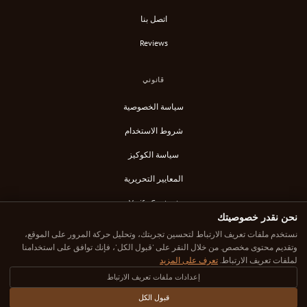
اتصل بنا
Reviews
قانوني
سياسة الخصوصية
شروط الاستخدام
سياسة الكوكيز
المعايير التحريرية
Verify Content
نحن نقدر خصوصيتك
خلاصة RSS
نستخدم ملفات تعريف الارتباط لتحسين تجربتك، وتحليل حركة المرور على الموقع،
وتقديم محتوى مخصص. من خلال النقر على 'قبول الكل'، فإنك توافق على استخدامنا
لملفات تعريف الارتباط.
تعرف على المزيد
إعدادات ملفات تعريف الارتباط
© 2025 Down Under Cafe. جميع الحقوق محفوظة.
كل مقهى تم اختياره بعناية. كل مراجعة صادقة. مكان قهوتك الرائع التالي هنا.
قبول الكل