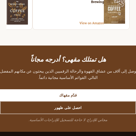
Brewing
azon
View on Amazon
هل تمتلك مقهى؟ أدرجه مجاناً
وصل إلى آلاف من عشاق القهوة والرحالة الرقميين الذين يبحثون عن مكانهم المفضل
التالي. القوائم الأساسية مجانية دائماً.
قدّم مقهاك
احصل على ظهور
مجاني للإدراج. لا حاجة للتسجيل للإدراجات الأساسية.