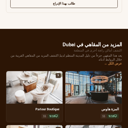
طالب بهذا الإدراج
المزيد من المقاهي في Dubai
اكتشف أماكن رائعة أخرى في المنطقة
يعد هذا المقهى جزءاً من دليل المدينة المنظم لدينا, اكتشف المزيد من المقاهي القريبة من
خلال الروابط أدناه.
عرض الكل →
9
9
المزة هاوس
Parlour Boutique
$$
9/10
$$
9/10