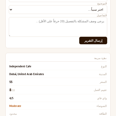
الموضوع
التفاصيل
إرسال التقرير
نظرة سريعة
Independent Cafe
النوع
Dubai, United Arab Emirates
المدينة
$$
السعر
8
تقييم العمل
/10
4/5
واي فاي
Moderate
الضوضاء
محدود
الطاقة