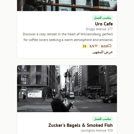
مناسب للعمل
Uro Cafe
277 Driggs Avenue
Discover a cozy retreat in the heart of Williamsburg, perfect
for coffee lovers seeking a warm atmosphere and artisanal
brews.
$$
3/5
8/10
عرض المقهى
مناسب للعمل
Zucker's Bagels & Smoked Fish
370 Lexington Avenue