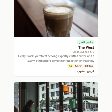
مناسب للعمل
The West
379 Union Avenue
A cozy Brooklyn retreat serving expertly crafted coffee and a
warm atmosphere perfect for relaxation or creativity.
$$
4/5
8/10
عرض المقهى