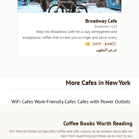
Broadway Cafe
1123 Broadway
Step into Broadway Cafe for a cozy atmosphere and
exceptional coffee that invites you to linger and savor every
sip.
$$
3/5
6/10
عرض المقهى
More Cafes in New York
WiFi Cafes
Work-Friendly Cafes
Cafes with Power Outlets
Coffee Books Worth Reading
Our favorite books on specialty coffee and cafe culture. As an Amazon Associate we
earn from qualifying purchases at no cost to you.