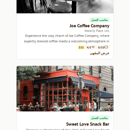
مناسب للعمل
Joe Coffee Company
141 Waverly Place
Experience the cozy charm of Joe Coffee Company, where
expertly brewed coffee meets a welcoming atmosphere in
the heart of West Village.
$$$
4/5
8/10
عرض المقهى
مناسب للعمل
Sweet Love Snack Bar
Discover a vibrant slice of New York at Sweet Love Snack