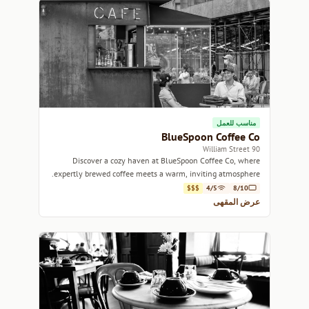
مناسب للعمل
BlueSpoon Coffee Co
90 William Street
Discover a cozy haven at BlueSpoon Coffee Co, where
expertly brewed coffee meets a warm, inviting atmosphere.
$$$
4/5
8/10
عرض المقهى