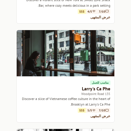
Bar, where cozy meets delicious in a park setting.
$$$
4/5
7/10
عرض المقهى
مناسب للعمل
Larry's Ca Phe
135 Woodpoint Road
Discover a slice of Vietnamese coffee culture in the heart of
Brooklyn at Larry's Ca Phe.
$$$
5/5
7/10
عرض المقهى