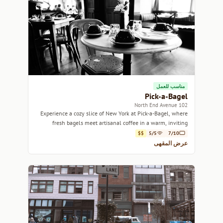
مناسب للعمل
Pick-a-Bagel
102 North End Avenue
Experience a cozy slice of New York at Pick-a-Bagel, where
fresh bagels meet artisanal coffee in a warm, inviting
atmosphere.
$$
5/5
7/10
عرض المقهى