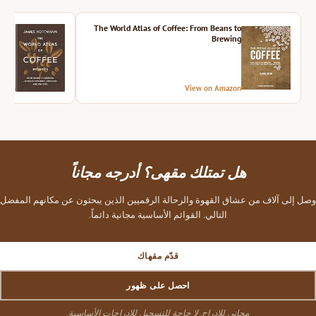
ition
The World Atlas of Coffee: From Beans to
Brewing
azon
View on Amazon
هل تمتلك مقهى؟ أدرجه مجاناً
وصل إلى آلاف من عشاق القهوة والرحالة الرقميين الذين يبحثون عن مكانهم المفضل
التالي. القوائم الأساسية مجانية دائماً.
قدّم مقهاك
احصل على ظهور
مجاني للإدراج. لا حاجة للتسجيل للإدراجات الأساسية.