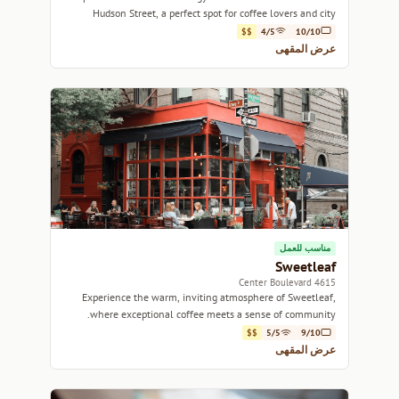
Hudson Street, a perfect spot for coffee lovers and city
explorers alike.
$$
4/5
10/10
عرض المقهى
مناسب للعمل
Sweetleaf
4615 Center Boulevard
Experience the warm, inviting atmosphere of Sweetleaf,
where exceptional coffee meets a sense of community.
$$
5/5
9/10
عرض المقهى