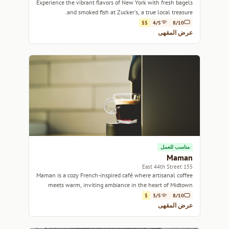
Experience the vibrant flavors of New York with fresh bagels
and smoked fish at Zucker's, a true local treasure.
$$
4/5
8/10
عرض المقهى
مناسب للعمل
Maman
155 East 44th Street
Maman is a cozy French-inspired café where artisanal coffee
meets warm, inviting ambiance in the heart of Midtown
Manhattan.
$
3/5
8/10
عرض المقهى