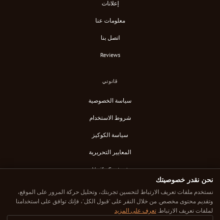
إعلانات
معلومات عنا
اتصل بنا
Reviews
قانوني
سياسة الخصوصية
شروط الاستخدام
سياسة الكوكيز
المعايير التحريرية
Verify Content
نحن نقدر خصوصيتك
خلاصة RSS
نستخدم ملفات تعريف الارتباط لتحسين تجربتك، وتحليل حركة المرور على الموقع،
وتقديم محتوى مخصص. من خلال النقر على 'قبول الكل'، فإنك توافق على استخدامنا
لملفات تعريف الارتباط.
تعرف على المزيد