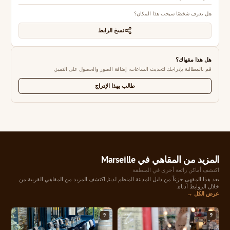
هل تعرف شخصًا سيحب هذا المكان؟
نسخ الرابط
هل هذا مقهاك؟
قم بالمطالبة بإدراجك لتحديث الساعات، إضافة الصور والحصول على التميز.
طالب بهذا الإدراج
المزيد من المقاهي في Marseille
اكتشف أماكن رائعة أخرى في المنطقة
يعد هذا المقهى جزءاً من دليل المدينة المنظم لدينا, اكتشف المزيد من المقاهي القريبة من
خلال الروابط أدناه.
عرض الكل →
9
9