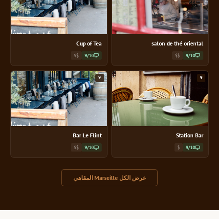
Cup of Tea
salon de thé oriental
$$
9/10
$$
9/10
9
9
Bar Le Flint
Station Bar
$$
9/10
$
9/10
عرض الكل Marseille المقاهي