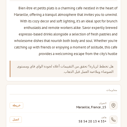
Bien être et petits plats is a charming cafe nestled in the heart of
Marseille, offering a tranquil atmosphere that invites you to unwind.
With its cozy decor and soft lighting, it's an ideal spot for brunch
enthusiasts and remote workers alike. Savor expertly brewed
espresso-based drinks alongside a selection of fresh pastries and
wholesome dishes that nourish both body and soul. Whether you're
catching up with friends or enjoying a moment of solitude, this cafe
provides a welcoming escape from the city's hustle.
هل تخطط لزيارة؟ تحقق من التقييمات أعلاه لجودة الواي فاي ومستوى
الضوضاء وملاءمة العمل قبل الذهاب.
معلومات
العنوان
خريطة
15, Marseille, France
هاتف
اتصل
+33 4 13 20 54 58