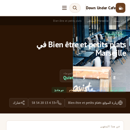
Down Under Cafe
الرئيسية
Marseille المقاهي
Bien être et petits plats
مناسب للعمل
Bien être et petits plats في
Marseille
15, Marseille, France
تقييم العمل
واي فاي
السعر
الضوضاء
Quiet
$
4
8
/5
/10
عمل عن بعد
واي فاي سريع
قائمة الطعام
جو هادئ
زيارة الموقع Bien être et petits plats
+33 4 13 20 54 58
شارك
عن هذا المقهى