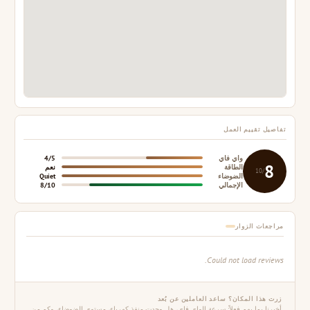
تفاصيل تقييم العمل
واي فاي
4/5
8
الطاقة
نعم
/10
الضوضاء
Quiet
الإجمالي
8/10
مراجعات الزوار
Could not load reviews.
زرت هذا المكان؟ ساعد العاملين عن بُعد
أخبرنا بما يهم فعلاً: سرعة الواي فاي، هل وجدت منفذ كهرباء، مستوى الضوضاء، وكم من