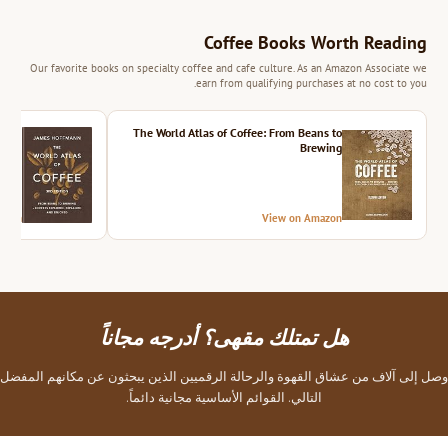
Coffee Books Worth Reading
Our favorite books on specialty coffee and cafe culture. As an Amazon Associate we
earn from qualifying purchases at no cost to you.
ition
The World Atlas of Coffee: From Beans to
Brewing
azon
View on Amazon
هل تمتلك مقهى؟ أدرجه مجاناً
وصل إلى آلاف من عشاق القهوة والرحالة الرقميين الذين يبحثون عن مكانهم المفضل
التالي. القوائم الأساسية مجانية دائماً.