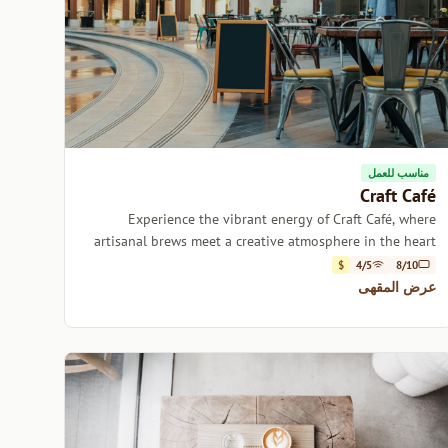
مناسب للعمل
Craft Café
Experience the vibrant energy of Craft Café, where
artisanal brews meet a creative atmosphere in the heart
of Dubai.
$
4/5
8/10
عرض المقهى