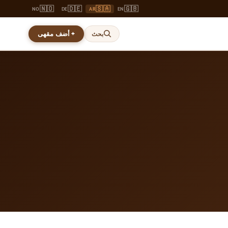
🇳🇴
🇩🇪
🇸🇦
🇬🇧
NO
DE
AR
EN
+ أضف مقهى
بحث