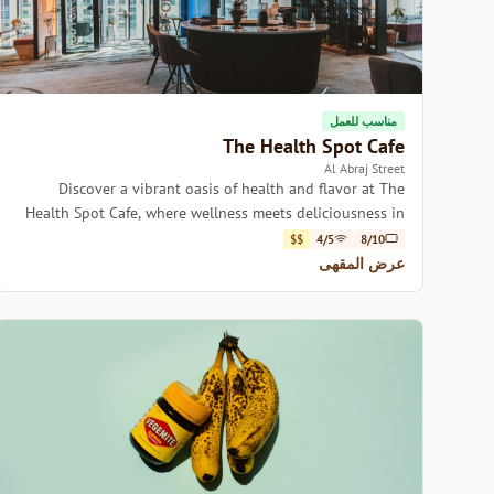
مناسب للعمل
The Health Spot Cafe
Al Abraj Street
Discover a vibrant oasis of health and flavor at The
Health Spot Cafe, where wellness meets deliciousness in
every sip and bite.
$$
4/5
8/10
عرض المقهى