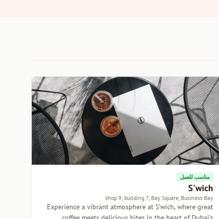
مناسب للعمل
S'wich
shop 9, building 7, Bay Square, Business Bay
Experience a vibrant atmosphere at S'wich, where great
coffee meets delicious bites in the heart of Dubai's