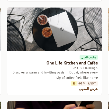
مناسب للعمل
One Life Kitchen and Cafée
Unit R04, Building 5
Discover a warm and inviting oasis in Dubai, where every
sip of coffee feels like home.
$$
4/5
8/10
عرض المقهى