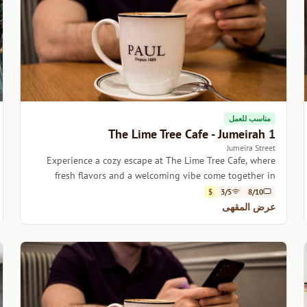
مناسب للعمل
The Lime Tree Cafe - Jumeirah 1
Jumeira Street
Experience a cozy escape at The Lime Tree Cafe, where
fresh flavors and a welcoming vibe come together in
Jumeirah 1.
$
3/5
8/10
عرض المقهى